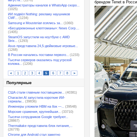
августа...
(1170)
брендом Tenet в Росси
Администраторы каналов в WhatsApp скоро...
(1025)
ИИ подвёл Nothing: рекламу наушников
CMF...
(1234)
Samsung и Mousterian взялись за...
(1060)
«Бесцеремонные клептоманы»: News Corp....
(1405)
SteamOS запустили на ноутбуке с AMD
Strix...
(1293)
Asus представила 24,5-дюймовые игровые...
(1268)
В России начались поставки первого...
(1233)
Тысячи серверов оказались под угрозой
взлома...
(1206)
<
1
2
3
4
5
6
7
8
>
Популярные
США стали главным поставщиком...
(40381)
Character.AI запустила короткие ИИ-
сериалы...
(39836)
Инженеры уложили HBM на бок —...
(39548)
Морские сражения, крупнейшая...
(33710)
Тысячи сотрудников Google требуют...
(28867)
Thermaltake представила блок питания,...
(26778)
Chrome для Android стал заметно