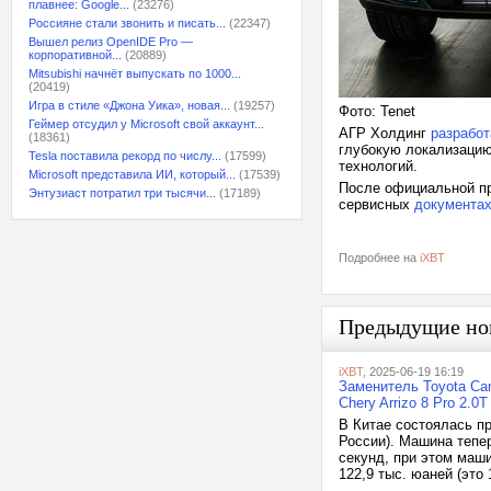
плавнее: Google...
(23276)
Россияне стали звонить и писать...
(22347)
Вышел релиз OpenIDE Pro —
корпоративной...
(20889)
Mitsubishi начнёт выпускать по 1000...
(20419)
Игра в стиле «Джона Уика», новая...
(19257)
Фото: Tenet
Геймер отсудил у Microsoft свой аккаунт...
АГР Холдинг
разработ
(18361)
глубокую локализацию
Tesla поставила рекорд по числу...
(17599)
технологий.
Microsoft представила ИИ, который...
(17539)
После официальной пр
Энтузиаст потратил три тысячи...
(17189)
сервисных
документах
Подробнее на
iXBT
Предыдущие но
iXBT
, 2025-06-19 16:19
Заменитель Toyota Ca
Chery Arrizo 8 Pro 2.0T
В Китае состоялась пр
России). Машина теперь
секунд, при этом маши
122,9 тыс. юаней (это 