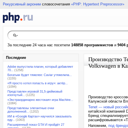
Рекурсивный акроним
словосочетания
«PHP: Hypertext Preprocessor»
За последние 24 часа нас посетили
148858 программистов
и
9404 
Последние
Производство T
Volkswagen в Ка
Adobe выпустила плагин, который добавляет
70...
(1258)
Богатым будет тяжелее: Caviar утяжелила...
(1155)
«Я просто хотел попасть в игру»: актёр...
(1094)
Представлен игровой 31,5-дюймовый
изогнутый...
(1225)
Производство кроссове
«Экстраординарно жестокая» игра Machine...
Калужской области В
(1084)
Tenet — новый россий
Представлены элегантные очки
китайской компанией D
дополненной...
(1202)
Бренд специализирует
ИИ в «Google Картах» научился заказывать
расшифровывается «Ta
еду...
(1063)
Расширенный показ GTA VI пройдёт 27
Напомним,
под брендо