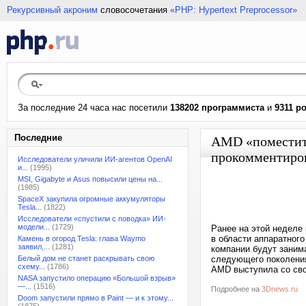
Рекурсивный акроним
словосочетания
«PHP: Hypertext Preprocessor»
За последние 24 часа нас посетили
138202 программиста
и
9311 р
Последние
AMD «поместит 
прокомментиров
Исследователи уличили ИИ-агентов OpenAI
и...
(1995)
MSI, Gigabyte и Asus повысили цены на...
(1985)
SpaceX закупила огромные аккумуляторы
Tesla...
(1822)
Исследователи «спустили с поводка» ИИ-
модели...
(1729)
Ранее на этой неделе
в области аппаратного
Камень в огород Tesla: глава Waymo
заявил,...
(1281)
компании будут занима
Белый дом не станет раскрывать свою
следующего поколения
схему...
(1786)
AMD выступила со сво
NASA запустило операцию «Большой взрыв»
—...
(1516)
Подробнее на
3Dnews.ru
Doom запустили прямо в Paint — и к этому...