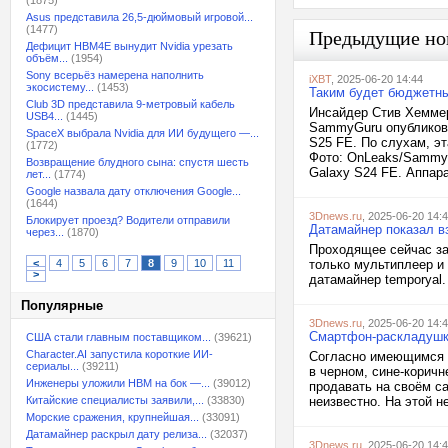
(1875)
Asus представила 26,5-дюймовый игровой...
(1477)
Предыдущие но
Дефицит HBM4E вынудит Nvidia урезать
объём...
(1954)
Sony всерьёз намерена наполнить
iXBT
, 2025-06-20 14:44
экосистему...
(1453)
Таким будет бюджетны
Club 3D представила 9-метровый кабель
Инсайдер Стив Хеммер
USB4...
(1445)
SammyGuru опубликов
SpaceX выбрала Nvidia для ИИ будущего —...
S25 FE. По слухам, э
(1772)
Фото: OnLeaks/SammyG
Возвращение блудного сына: спустя шесть
Galaxy S24 FE. Аппара
лет...
(1774)
Google назвала дату отключения Google...
(1644)
3Dnews.ru
, 2025-06-20 14:
Блокирует проезд? Водители отправили
Датамайнер показал в
через...
(1870)
Проходящее сейчас зак
<
4
5
6
7
8
9
10
11
только мультиплеер и
>
датамайнер temporyal. 
Популярные
3Dnews.ru
, 2025-06-20 14:
Смартфон-раскладушка
США стали главным поставщиком...
(39621)
Character.AI запустила короткие ИИ-
Согласно имеющимся д
сериалы...
(39211)
в черном, сине-корич
Инженеры уложили HBM на бок —...
(39012)
продавать на своём са
Китайские специалисты заявили,...
(33830)
неизвестно. На этой н
Морские сражения, крупнейшая...
(33091)
Датамайнер раскрыл дату релиза...
(32037)
3Dnews.ru
, 2025-06-20 14: