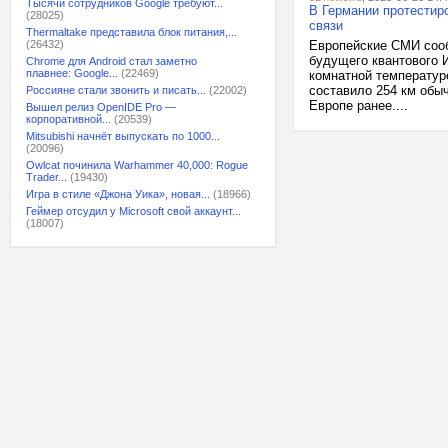
Тысячи сотрудников Google требуют...
В Германии протестир
(28025)
связи
Thermaltake представила блок питания,...
(26432)
Европейские СМИ сооб
будущего квантового 
Chrome для Android стал заметно
плавнее: Google...
(22469)
комнатной температур
составило 254 км обы
Россияне стали звонить и писать...
(22002)
Европе ранее....
Вышел релиз OpenIDE Pro —
корпоративной...
(20539)
Mitsubishi начнёт выпускать по 1000...
(20096)
Owlcat починила Warhammer 40,000: Rogue
Trader...
(19430)
Игра в стиле «Джона Уика», новая...
(18966)
Геймер отсудил у Microsoft свой аккаунт...
(18007)