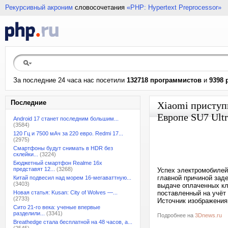
Рекурсивный акроним
словосочетания
«PHP: Hypertext Preprocessor»
За последние 24 часа нас посетили
132718 программистов
и
9398 
Последние
Xiaomi приступ
Европе SU7 Ult
Android 17 станет последним большим...
(3584)
120 Гц и 7500 мАч за 220 евро. Redmi 17...
(2975)
Смартфоны будут снимать в HDR без
склейки...
(3224)
Бюджетный смартфон Realme 16x
представят 12...
(3268)
Успех электромобилей 
главной причиной зад
Китай подвесил над морем 16-мегаваттную...
(3403)
выдаче оплаченных кл
Новая статья: Kusan: City of Wolves —...
поставленный на учёт 
(2733)
Источник изображения
Сито 21-го века: ученые впервые
разделили...
(3341)
Подробнее на
3Dnews.ru
Breathedge стала бесплатной на 48 часов, а...