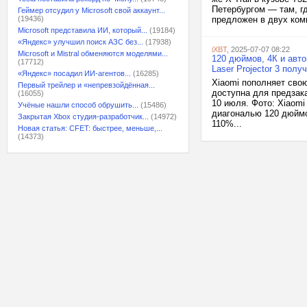
Петербургом — там, гд
Геймер отсудил у Microsoft свой аккаунт...
(19436)
предложен в двух ком
Microsoft представила ИИ, который...
(19184)
«Яндекс» улучшил поиск АЗС без...
(17938)
iXBT
, 2025-07-07 08:22
Microsoft и Mistral обменяются моделями...
120 дюймов, 4К и авт
(17712)
Laser Projector 3 пол
«Яндекс» посадил ИИ-агентов...
(16285)
Xiaomi пополняет свою
Первый трейлер и «непревзойдённая...
доступна для предзак
(16055)
10 июля. Фото: Xiaomi
Учёные нашли способ обрушить...
(15486)
диагональю 120 дюймо
Закрытая Xbox студия-разработчик...
(14972)
110%...
Новая статья: CFET: быстрее, меньше,...
(14373)