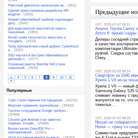
(2545)
Ракетный двигатель напечатали на...
(3611)
Предыдущие но
OpenAI приостановила разработку ИИ-
модели...
(2602)
Новый геймплейный трейлер подтвердил
дату...
(2542)
iXBT
, 2025-07-07 08:11
Аналог Toyota Camry о
Для марсианских вертолётов нового
поколения...
(3393)
Arrizo 8: бизнес-седа
Китай снова попытается запустить и
Дилеры соседней стра
посадить...
(3333)
в качестве альтернати
Tesla признала массовый дефект Cybertruck
комплектации Ultimate
и...
(3337)
рублей. Скидка состав
SSD научатся быстрее обмениваться
Chery...
данными с...
(2377)
Огромная ракета Starship S40 стала
серьезной...
(2533)
iXBT
, 2025-07-07 08:14
Смартфон за 1500 евр
<
4
5
6
7
8
9
10
11
Xperia 1 VII из-за те
>
Xperia 1 VII — новый
Популярные
Samsung Galaxy S25 Ul
снимает новинку с про
жалуются на то, что 
США стали главным поставщиком...
(42212)
тяжелых...
Морские сражения, крупнейшая...
(35430)
Тысячи сотрудников Google требуют...
(32486)
iXBT
, 2025-07-07 08:19
Chrome для Android стал заметно
Nissan не собирается 
плавнее: Google...
(25489)
Honor — сразу со ски
Вышел релиз OpenIDE Pro —
корпоративной...
(21961)
Совместное предприяти
же X-Trail в кузове T
Tesla поставила рекорд по числу...
(19743)