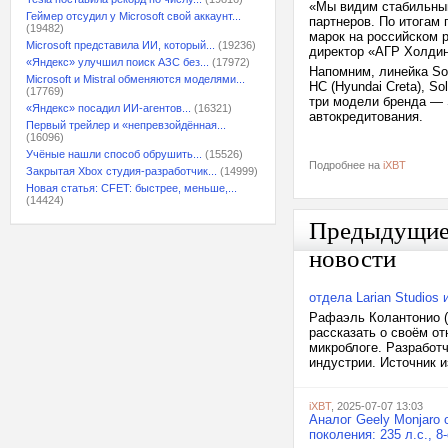
«Мы видим стабильный 
Геймер отсудил у Microsoft свой аккаунт...
партнеров. По итогам
(19482)
марок на российском 
Microsoft представила ИИ, который...
(19236)
директор «АГР Холдин
«Яндекс» улучшил поиск АЗС без...
(17972)
Напомним, линейка Sola
Microsoft и Mistral обменяются моделями...
HC (Hyundai Creta), So
(17769)
три модели бренда — S
«Яндекс» посадил ИИ-агентов...
(16321)
автокредитования.
Первый трейлер и «непревзойдённая...
(16096)
Учёные нашли способ обрушить...
(15526)
Подробнее на
iXBT
Закрытая Xbox студия-разработчик...
(14999)
Новая статья: CFET: быстрее, меньше,...
(14424)
Предыдущи
новости
отдела Larian Studios
Рафаэль Колантонио (R
рассказать о своём о
микроблоге. Разработ
индустрии. Источник 
iXBT
, 2025-07-07 13:03
Аналог Geely Monjaro
поколения: 235 л.с., 