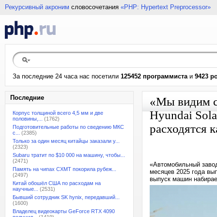
Рекурсивный акроним
словосочетания
«PHP: Hypertext Preprocessor»
За последние 24 часа нас посетили
125452 программиста
и
9423 р
Последние
«Мы видим ст
Hyundai Sola
Корпус толщиной всего 4,5 мм и две
половины,...
(1762)
расходятся 
Подготовительные работы по сведению МКС
с...
(2385)
Только за один месяц китайцы заказали у...
(2323)
Subaru тратит по $10 000 на машину, чтобы...
(2471)
«Автомобильный завод
Память на чипах CXMT покорила рубеж...
месяцев 2025 года вып
(2497)
выпуск машин набирае
Китай обошёл США по расходам на
научные...
(2531)
Бывший сотрудник SK hynix, передавший...
(1600)
Владелец видеокарты GeForce RTX 4090