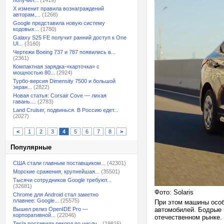
получил...
(1419)
X изменит правила вознаграждений
авторам,...
(1268)
Google представила новую систему
кодовых...
(1780)
Galaxy S25 FE получит ранний доступ к One
UI...
(3160)
Чертежи Boeing 737 и 787 появились в...
(2361)
Компактная зарядка-«карточка» с
мощностью 80...
(2924)
Турбо-версия Dimensity 7500 и большой
экран...
(2822)
Новая статья: Corsair Cove — лихая
гавань....
(2783)
Land Cruiser, подвинься. В Россию едет...
(2027)
<
1
2
3
4
5
6
7
8
>
Популярные
США стали главным поставщиком...
(42301)
Морские сражения, крупнейшая...
(35501)
Тысячи сотрудников Google требуют...
(32681)
Фото: Solaris
Chrome для Android стал заметно
плавнее: Google...
(25575)
При этом машины особ
Вышел релиз OpenIDE Pro —
автомобилей. Бодрые 
корпоративной...
(22046)
отечественном рынке.
Tesla поставила рекорд по числу...
(19816)