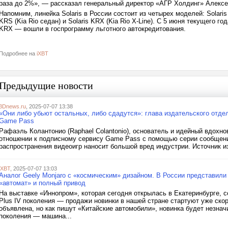
раза до 2%», — рассказал генеральный директор «АГР Холдинг» Алексе
Напомним, линейка Solaris в России состоит из четырех моделей: Solaris HS
KRS (Kia Rio седан) и Solaris KRX (Kia Rio X-Line). С 5 июня текущего го
KRX — вошли в госпрограмму льготного автокредитования.
Подробнее на
iXBT
Предыдущие новости
3Dnews.ru
, 2025-07-07 13:38
«Они либо убьют остальных, либо сдадутся»: глава издательского отдела
Game Pass
Рафаэль Колантонио (Raphael Colantonio), основатель и идейный вдохно
отношении к подписному сервису Game Pass с помощью серии сообщений
распространения видеоигр наносит большой вред индустрии. Источник и
iXBT
, 2025-07-07 13:03
Аналог Geely Monjaro с «космическим» дизайном. В России представили 
«автомат» и полный привод
На выставке «Иннопром», которая сегодня открылась в Екатеринбурге, 
Plus IV поколения — продажи новинки в нашей стране стартуют уже скор
объявлена, но как пишут «Китайские автомобили», новинка будет незна
поколения — машина...