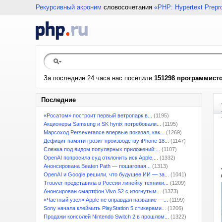
Рекурсивный акроним
словосочетания
«PHP: Hypertext Prepr
За последние 24 часа нас посетили
151298 программист
Последние
«Росатом» построит первый ветропарк в...
(1195)
Акционеры Samsung и SK hynix потребовали...
(1195)
Марсоход Perseverance впервые показал, как...
(1269)
Дефицит памяти грозит производству iPhone 18...
(1147)
Слежка под видом популярных приложений:...
(1107)
OpenAI попросила суд отклонить иск Apple,...
(1332)
Анонсирована Beaten Path — пошаговая...
(1313)
OpenAI и Google решили, что будущее ИИ — за...
(1041)
Trouver представила в России линейку техники...
(1209)
Анонсирован смартфон Vivo S2 с изогнутым...
(1373)
«Частный узел» Apple не оправдал название —...
(1199)
Sony начала клеймить PlayStation 5 стикерами...
(1206)
Продажи консолей Nintendo Switch 2 в прошлом...
(1322)