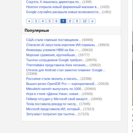
Соцсеть X лишилась директора по...
(1499)
Hisense открыла новый фирменный магазин в...
(1425)
Google случайно раскрыла новые возможности...
(1481)
<
3
4
5
6
7
8
9
10
>
Популярные
США стали главным поставщиком...
(40466)
Character.AI запустила короткие ИИ-сериалы...
(39924)
Инженеры уложили HBM на бок —...
(39610)
Морские сражения, крупнейшая...
(33777)
Тысячи сотрудников Google требуют...
(28976)
Thermaltake представила блок питания,...
(26822)
Chrome для Android стал заметно плавнее: Google...
(23369)
Россияне стали звонить и писать...
(22398)
Вышел релиз OpenIDE Pro — корпоративной...
(20918)
Mitsubishi начнёт выпускать по 1000...
(20464)
Игра в стиле «Джона Уика», новая...
(19300)
Геймер отсудил у Microsoft свой аккаунт...
(18406)
Tesla поставила рекорд по числу...
(17695)
Microsoft представила ИИ, который...
(17613)
Энтузиаст потратил три тысячи...
(17223)