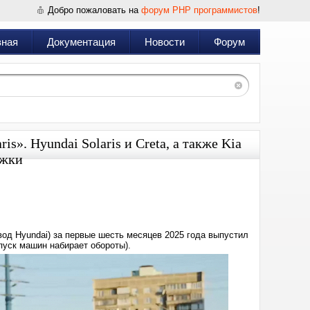
Добро пожаловать на
форум PHP программистов
!
вная
Документация
Новости
Форум
s». Hyundai Solaris и Creta, а также Kia
ожки
Дата:
2025-
07-
07
13:51
од Hyundai) за первые шесть месяцев 2025 года выпустил
пуск машин набирает обороты).