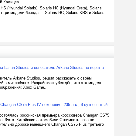
й Калицев.
 (Hyundai Solaris), Solaris HC (Hyundai Creta), Solaris
да три модели бренда — Solaris HC, Solaris KRS и Solaris
 Larian Studios и основатель Arkane Studios не верят в
витель Arkane Studios, решил рассказать о своём
 в микроблоге. Разработчик убеждён, что эта модель
зображения: Xbox Game...
Changan CS75 Plus IV поколения: 235 л.с., 8-сутпенчатый
состоялась российская премьера кроссовера Changan CS75
о. Фото: Китайские автомобили Стоимость пока не
чительно дороже нынешнего Changan CS75 Plus третьего