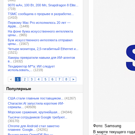
(668)
9070 мАч, 100 Вт, 200 Мп, Snapdragon 8 Elite...
(719)
TSMC сообщила о прорыве в разработке...
(1410)
Первому Mac Pro исполнилось 20 лет —
Apple...
(1449)
На фоне бума искусственного интеллекта
цены...
(965)
Бум искусственного интеллекта отправил
цены...
(1567)
Четыре монитора, 2,5-гигабитный Ethernet и...
(1521)
Хакеры превратили навыки для ИИ-агентов
в...
(1632)
Техдиректор M**a: ИИ следует
использовать,...
(1219)
<
1
2
3
4
5
6
7
8
>
Популярные
США стали главным поставщиком...
(41267)
Character.AI запустила короткие ИИ-
сериалы...
(40509)
Морские сражения, крупнейшая...
(34344)
Тысячи сотрудников Google требуют...
(30170)
Фото: Samsung
Chrome для Android стал заметно
плавнее: Google...
(24291)
В марте текущего год
Вышел релиз OpenIDE Pro —