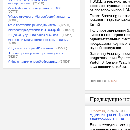
HBM3E и намекнула, ч
корпоративной...
(21238)
соответствующая серт
Mitsubishi начнёт выпускать по 1000...
от поставок чипов HB
(20773)
Также Samsung полага
Геймер отсудил у Microsoft свой аккаунт...
брендам. Однако неск
(18809)
Китай.
Tesla поставила рекорд по числу...
(18597)
Microsoft представила ИИ, который...
(18267)
Полупроводниковый би
чипов в последние нес
«Яндекс» улучшил поиск АЗС без...
(17344)
однокристальные сист
Microsoft и Mistral обменяются моделями...
процессоры, крупных з
(16908)
годной продукции.
«Яндекс» посадил ИИ-агентов...
(15598)
Первый трейлер и «непревзойдённая...
Samsung Foundry прои
(15289)
подразделения System
Учёные нашли способ обрушить...
(14895)
Watch 8, Galaxy Watch
в сравнении с той же 
Подробнее на
iXBT
Предыдущие но
3Dnews.ru
, 2025-07-08 10:
Администрация Трампа
электроники в США
Ещё в середине мая п
поведением подрядчик