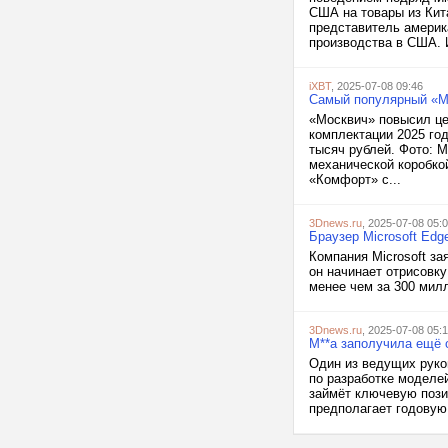
США на товары из Кит
представитель америк
производства в США. И
iXBT
, 2025-07-08 09:46
Самый популярный «Мо
«Москвич» повысил це
комплектации 2025 го
тысяч рублей. Фото: 
механической коробкой
«Комфорт» с...
3Dnews.ru
, 2025-07-08 05:
Браузер Microsoft Ed
Компания Microsoft за
он начинает отрисовк
менее чем за 300 милл
3Dnews.ru
, 2025-07-08 05:
M**a заполучила ещё 
Один из ведущих руко
по разработке моделей
займёт ключевую пози
предполагает годовую