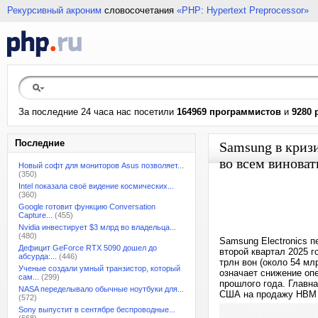
Рекурсивный акроним
словосочетания
«PHP: Hypertext Preprocessor»
За последние 24 часа нас посетили
164969 программистов
и
9280 
Последние
Samsung в криз
во всем винова
Новый софт для мониторов Asus позволяет...
(350)
Intel показала своё видение космических...
(360)
Google готовит функцию Conversation
Capture...
(455)
Nvidia инвестирует $3 млрд во владельца...
(480)
Samsung Electronics 
Дефицит GeForce RTX 5090 дошел до
второй квартал 2025 
абсурда:...
(446)
трлн вон (около 54 мл
Ученые создали умный транзистор, который
означает снижение оп
сам...
(299)
прошлого года. Главн
NASA переделывало обычные ноутбуки для...
США на продажу HBM к
(572)
Sony выпустит в сентябре беспроводные...