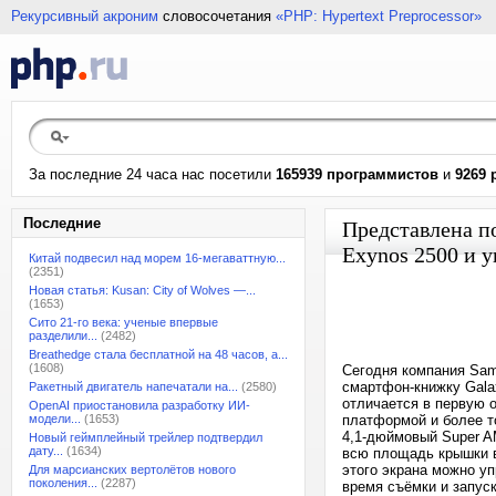
Рекурсивный акроним
словосочетания
«PHP: Hypertext Preprocessor»
За последние 24 часа нас посетили
165939 программистов
и
9269 
Последние
Представлена п
Exynos 2500 и 
Китай подвесил над морем 16-мегаваттную...
(2351)
Новая статья: Kusan: City of Wolves —...
(1653)
Сито 21-го века: ученые впервые
разделили...
(2482)
Breathedge стала бесплатной на 48 часов, а...
(1608)
Сегодня компания Sam
смартфон-книжку Galax
Ракетный двигатель напечатали на...
(2580)
отличается в первую 
OpenAI приостановила разработку ИИ-
модели...
(1653)
платформой и более т
4,1-дюймовый Super A
Новый геймплейный трейлер подтвердил
дату...
(1634)
всю площадь крышки в
этого экрана можно уп
Для марсианских вертолётов нового
поколения...
(2287)
время съёмки и запус