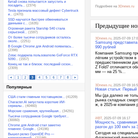
Китай снова попытается запустить и
посадить...
(2374)
Подробнее на
3Dnews.ru
Tesla признала массовый дефект Cybertruck
и...
(2470)
SSD научатся быстрее обмениваться
данными с...
(1635)
Предыдущие но
Огромная ракета Starship S40 стала
серьезной...
(1597)
От более тысячи сотрудников осталось
3Dnews.ru
, 2025-07-09 17:
около...
(2251)
Samsung представила 
В Google Chrome для Android появилась...
990 рублей
(2398)
Компания Samsung пре
Zotac подарила пользователю GeForce RTX
лёгким устройством в
5090...
(1557)
предшественником дис
Конец не так и близок: последний сезон...
Z Fold7 отличается о
(2309)
мм — на 25 %...
<
1
2
3
4
5
6
7
8
>
3Dnews.ru
, 2025-07-09 16:
Популярные
Новая статья: Первый 
Мы (да далеко не толь
США стали главным поставщиком...
(41209)
рынка складных смарт
Character.AI запустила короткие ИИ-
ж, в 2025-м компания 
сериалы...
(40460)
Морские сражения, крупнейшая...
(34291)
Тысячи сотрудников Google требуют...
iXBT
, 2025-07-09 16:17
(30060)
Мощность, сравнимая 
Chrome для Android стал заметно
разгон до 100 км/ч за
плавнее: Google...
(24196)
Сегодня на специальн
Вышел релиз OpenIDE Pro —
флагманский внедорож
корпоративной...
(21199)