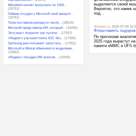
выделяется своей мощ
Mitsubishi начнёт выпускать по 1000...
Вероятно, это намек н
(20751)
под...
Геймер отсудил у Microsoft свой аккаунт...
(18781)
Tesla поставила рекорд по числу...
(18519)
3Dnews.ru
, 2025-07-09 16:
Microsoft представила ИИ, который...
(18205)
Флеш-память подорожа
Энтузиаст потратил три тысячи...
(17507)
По прогнозам аналити
«Яндекс» улучшил поиск АЗС без...
(17306)
2025 года вырастут н
Samsung рассчитывает запустить...
(17051)
памяти eMMC и UFS бу
Microsoft и Mistral обменяются моделями...
(16842)
«Яндекс» посадил ИИ-агентов...
(15545)