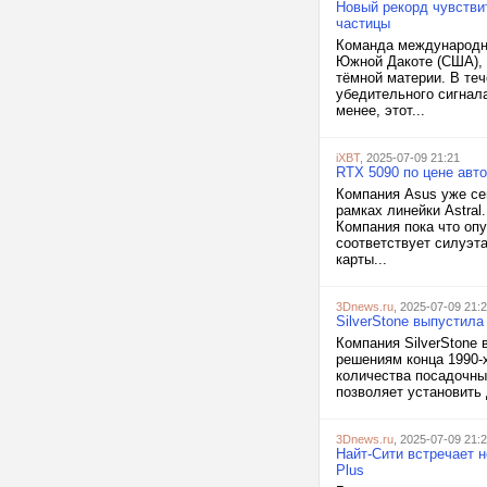
Новый рекорд чувстви
частицы
Команда международно
Южной Дакоте (США), 
тёмной материи. В теч
убедительного сигнал
менее, этот...
iXBT
, 2025-07-09 21:21
RTX 5090 по цене авт
Компания Asus уже се
рамках линейки Astral
Компания пока что опу
соответствует силуэта
карты...
3Dnews.ru
, 2025-07-09 21:
SilverStone выпустила
Компания SilverStone
решениям конца 1990-х
количества посадочны
позволяет установить
3Dnews.ru
, 2025-07-09 21:
Найт-Сити встречает н
Plus