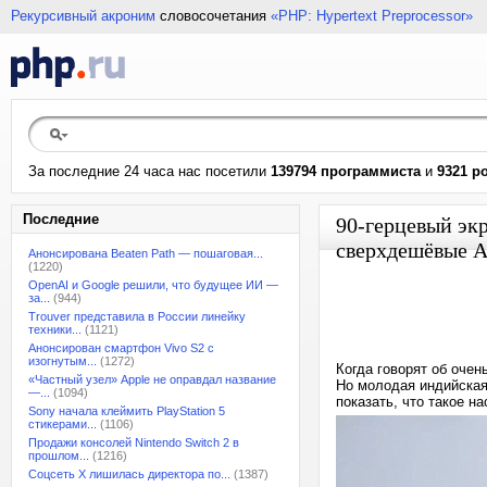
Рекурсивный акроним
словосочетания
«PHP: Hypertext Preprocessor»
За последние 24 часа нас посетили
139794 программиста
и
9321 р
Последние
90-герцевый экр
сверхдешёвые A
Анонсирована Beaten Path — пошаговая...
(1220)
OpenAI и Google решили, что будущее ИИ —
за...
(944)
Trouver представила в России линейку
техники...
(1121)
Анонсирован смартфон Vivo S2 с
изогнутым...
(1272)
Когда говорят об оче
«Частный узел» Apple не оправдал название
Но молодая индийская
—...
(1094)
показать, что такое 
Sony начала клеймить PlayStation 5
стикерами...
(1106)
Продажи консолей Nintendo Switch 2 в
прошлом...
(1216)
Соцсеть X лишилась директора по...
(1387)