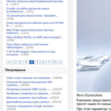
Hisense открыла новый фирменный магазин
в...
(1307)
Google случайно раскрыла новые
возможности...
(1341)
76 километров новой оптики: «Билайн»...
(1182)
Geely раскрыла российские цены на EX5 EM-
R —...
(1141)
Blue Origin нашла вероятную причину
майского...
(1221)
Маск выбрал Nvidia, но AMD рассчитывает...
(1296)
Илон Маск забросил свой аналог
«Википедии»...
(1228)
У M**a ИИ-модель тоже вышла из-под
контроля...
(1380)
<
1
2
3
4
5
6
7
8
>
Популярные
США стали главным поставщиком...
(39934)
Character.AI запустила короткие ИИ-
сериалы...
(39450)
Инженеры уложили HBM на бок —...
(39233)
Китайские специалисты заявили,...
(34009)
Фото Gizmochina
Морские сражения, крупнейшая...
(33327)
Компания представила 
Датамайнер раскрыл дату релиза...
(32216)
просят какие-то смеш
Тысячи сотрудников Google требуют...
При этом параметры ту
(28298)