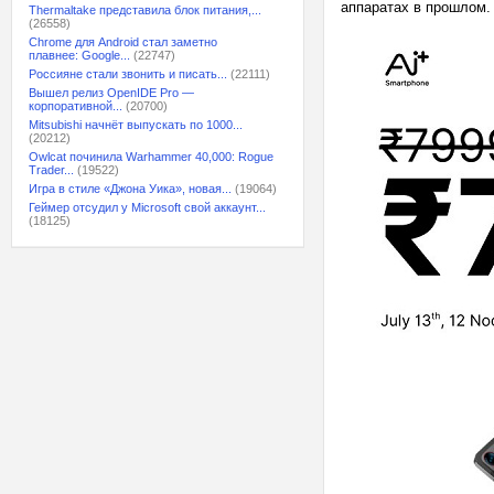
аппаратах в прошлом
Thermaltake представила блок питания,...
(26558)
Chrome для Android стал заметно
плавнее: Google...
(22747)
Россияне стали звонить и писать...
(22111)
Вышел релиз OpenIDE Pro —
корпоративной...
(20700)
Mitsubishi начнёт выпускать по 1000...
(20212)
Owlcat починила Warhammer 40,000: Rogue
Trader...
(19522)
Игра в стиле «Джона Уика», новая...
(19064)
Геймер отсудил у Microsoft свой аккаунт...
(18125)