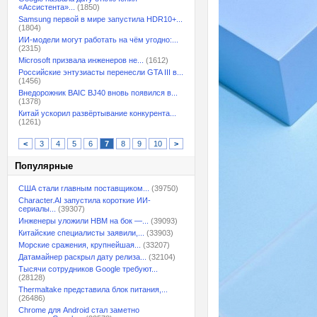
«Ассистента»...
(1850)
Samsung первой в мире запустила HDR10+...
(1804)
ИИ-модели могут работать на чём угодно:...
(2315)
Microsoft призвала инженеров не...
(1612)
Российские энтузиасты перенесли GTA III в...
(1456)
Внедорожник BAIC BJ40 вновь появился в...
(1378)
Китай ускорил развёртывание конкурента...
(1261)
<
3
4
5
6
7
8
9
10
>
Популярные
США стали главным поставщиком...
(39750)
Character.AI запустила короткие ИИ-
сериалы...
(39307)
Инженеры уложили HBM на бок —...
(39093)
Китайские специалисты заявили,...
(33903)
Морские сражения, крупнейшая...
(33207)
Датамайнер раскрыл дату релиза...
(32104)
Тысячи сотрудников Google требуют...
(28128)
Thermaltake представила блок питания,...
(26486)
Chrome для Android стал заметно