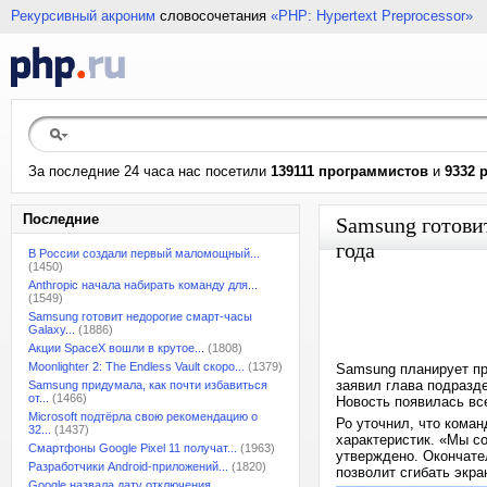
Рекурсивный акроним
словосочетания
«PHP: Hypertext Preprocessor»
За последние 24 часа нас посетили
139111 программистов
и
9332 
Последние
Samsung готови
года
В России создали первый маломощный...
(1450)
Anthropic начала набирать команду для...
(1549)
Samsung готовит недорогие смарт-часы
Galaxy...
(1886)
Акции SpaceX вошли в крутое...
(1808)
Moonlighter 2: The Endless Vault скоро...
(1379)
Samsung планирует пр
заявил глава подразд
Samsung придумала, как почти избавиться
от...
(1466)
Новость появилась вс
Microsoft подтёрла свою рекомендацию о
Ро уточнил, что коман
32...
(1437)
характеристик. «Мы с
Смартфоны Google Pixel 11 получат...
(1963)
утверждено. Окончате
Разработчики Android-приложений...
(1820)
позволит сгибать экра
Google назвала дату отключения