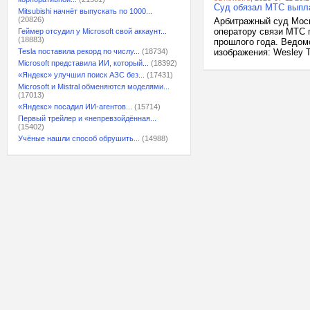
Суд обязал МТС выпла
Mitsubishi начнёт выпускать по 1000...
(20826)
Арбитражный суд Мос
оператору связи МТС 
Геймер отсудил у Microsoft свой аккаунт...
(18883)
прошлого года. Ведом
Tesla поставила рекорд по числу...
(18734)
изображения: Wesley Ti
Microsoft представила ИИ, который...
(18392)
«Яндекс» улучшил поиск АЗС без...
(17431)
Microsoft и Mistral обменяются моделями...
(17013)
«Яндекс» посадил ИИ-агентов...
(15714)
Первый трейлер и «непревзойдённая...
(15402)
Учёные нашли способ обрушить...
(14988)