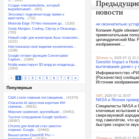
5:...
(862)
Предыдущи
Создан электромобиль, который
вырабатывает...
(681)
новости
Энтузиаст подключил воду прямо к
кристаллу...
(732)
Motorola Edge 70 Neo показали до...
(1150)
не окончательно уста
Geely Monjaro, Coolray, Cityray и Okavango...
Копания Apple обнови
(703)
примечательным попол
Новый софт для мониторов Asus позволяет...
цилиндрический Mac P
(1121)
изображения:...
Intel показала своё видение космических...
(1199)
Google готовит функцию Conversation
3Dnews.ru
, 2025-07-11 21:1
Capture...
(1084)
Genshin Impact и Honk
Nvidia инвестирует $3 млрд во владельца...
вытягивания денег» у
(1054)
Информагентство «РИА
(Роскачество) сообща
<
1
2
3
4
5
6
7
8
>
Источник изображения:
Популярные
iXBT
, 2025-07-11 20:07
США стали главным поставщиком...
(41374)
NASA и Япония провер
Character.AI запустила короткие ИИ-
Специалисты NASA и Я
сериалы...
(40611)
ключевые испытания м
Морские сражения, крупнейшая...
(34451)
сверхзвуковой аэроди
Тысячи сотрудников Google требуют...
под самолётом, что кр
(30397)
быстрее скорости звука
Chrome для Android стал заметно
плавнее: Google...
(24462)
Вышел релиз OpenIDE Pro —
3Dnews.ru
, 2025-07-11 20:2
корпоративной...
(21301)