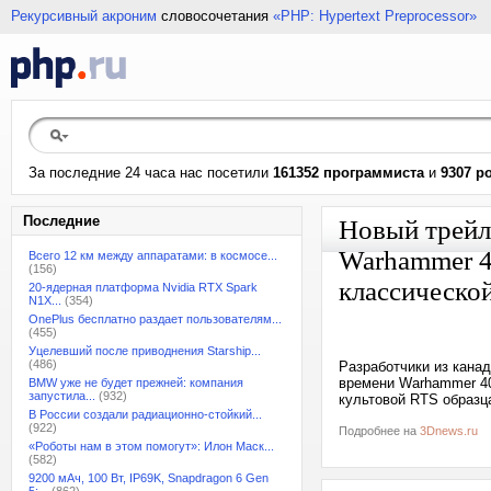
Рекурсивный акроним
словосочетания
«PHP: Hypertext Preprocessor»
За последние 24 часа нас посетили
161352 программиста
и
9307 р
Последние
Новый трейл
Warhammer 4
Всего 12 км между аппаратами: в космосе...
(156)
классической
20-ядерная платформа Nvidia RTX Spark
N1X...
(354)
OnePlus бесплатно раздает пользователям...
(455)
Уцелевший после приводнения Starship...
(486)
Разработчики из канад
времени Warhammer 40,
BMW уже не будет прежней: компания
запустила...
(932)
культовой RTS образца
В России создали радиационно-стойкий...
(922)
Подробнее на
3Dnews.ru
«Роботы нам в этом помогут»: Илон Маск...
(582)
9200 мАч, 100 Вт, IP69K, Snapdragon 6 Gen