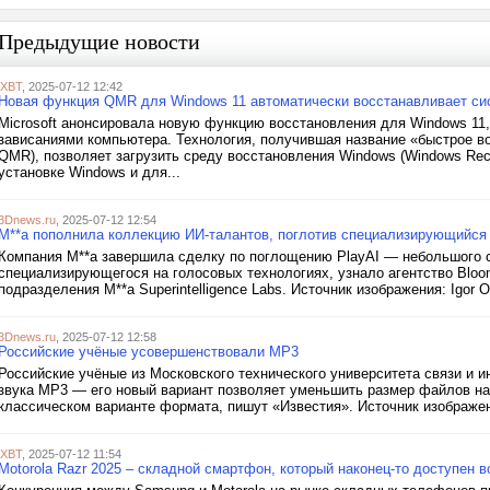
Предыдущие новости
iXBT
, 2025-07-12 12:42
Новая функция QMR для Windows 11 автоматически восстанавливает сис
Microsoft анонсировала новую функцию восстановления для Windows 11
зависаниями компьютера. Технология, получившая название «быстрое во
QMR), позволяет загрузить среду восстановления Windows (Windows Rec
установке Windows и для...
3Dnews.ru
, 2025-07-12 12:54
M**a пополнила коллекцию ИИ-талантов, поглотив специализирующийся 
Компания M**a завершила сделку по поглощению PlayAI — небольшого ст
специализирующегося на голосовых технологиях, узнало агентство Bloo
подразделения M**a Superintelligence Labs. Источник изображения: Igor Om
3Dnews.ru
, 2025-07-12 12:58
Российские учёные усовершенствовали MP3
Российские учёные из Московского технического университета связи и
звука MP3 — его новый вариант позволяет уменьшить размер файлов на 2
классическом варианте формата, пишут «Известия». Источник изображения
iXBT
, 2025-07-12 11:54
Motorola Razr 2025 – складной смартфон, который наконец-то доступен 