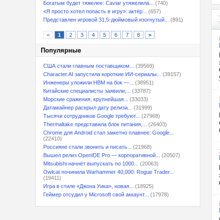
Богатым будет тяжелее: Caviar утяжелила...
(740)
«Я просто хотел попасть в игру»: актёр...
(657)
Представлен игровой 31,5-дюймовый изогнутый...
(891)
<
1
2
3
4
5
6
7
8
>
Популярные
США стали главным поставщиком...
(39569)
Character.AI запустила короткие ИИ-сериалы...
(39157)
Инженеры уложили HBM на бок —...
(38951)
Китайские специалисты заявили,...
(33787)
Морские сражения, крупнейшая...
(33033)
Датамайнер раскрыл дату релиза...
(31999)
Тысячи сотрудников Google требуют...
(27968)
Thermaltake представила блок питания,...
(26403)
Chrome для Android стал заметно плавнее: Google...
(22410)
Россияне стали звонить и писать...
(21968)
Вышел релиз OpenIDE Pro — корпоративной...
(20507)
Mitsubishi начнёт выпускать по 1000...
(20063)
Owlcat починила Warhammer 40,000: Rogue Trader...
(19411)
Игра в стиле «Джона Уика», новая...
(18925)
Геймер отсудил у Microsoft свой аккаунт...
(17978)