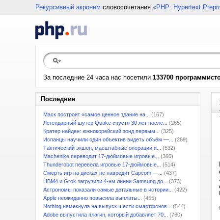
Рекурсивный акроним
словосочетания
«PHP: Hypertext Prepr
За последние 24 часа нас посетили
133700 программист
Последние
Маск построит «самое ценное здание на...
(167)
Легендарный шутер Quake спустя 30 лет после...
(265)
Кратер найден: южнокорейский зонд первым...
(325)
Испанцы научили один объектив видеть объём —...
(289)
Тактический экшен, масштабные операции и...
(532)
Machenike переводит 17-дюймовые игровые...
(360)
Thunderobot перевела игровые 17-дюймовые...
(514)
Смерть игр на дисках не навредит Capcom —...
(437)
HBM4 и Grok загрузили 4-нм линии Samsung до...
(373)
Астрономы показали самые детальные в истории...
(422)
Apple неожиданно повысила выплаты...
(455)
Nothing намекнула на выпуск шести смартфонов...
(544)
Adobe выпустила плагин, который добавляет 70...
(760)