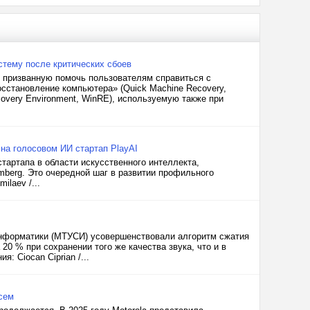
тему после критических сбоев
, призванную помочь пользователям справиться с
сстановление компьютера» (Quick Machine Recovery,
overy Environment, WinRE), используемую также при
на голосовом ИИ стартап PlayAI
артапа в области искусственного интеллекта,
mberg. Это очередной шаг в развитии профильного
ilaev /...
 информатики (МТУСИ) усовершенствовали алгоритм сжатия
0 % при сохранении того же качества звука, что и в
: Ciocan Ciprian /...
всем