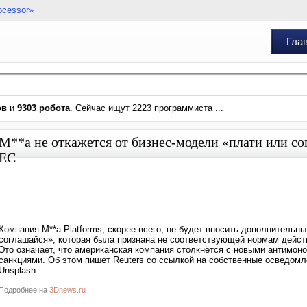
ocessor»
Гла
ов
и
9303 робота
. Сейчас ищут 2223 программиста ...
M**a не откажется от бизнес-модели «плати или со
ЕС
Компания M**a Platforms, скорее всего, не будет вносить дополнитель
соглашайся», которая была признана не соответствующей нормам дейс
Это означает, что американская компания столкнётся с новыми антимон
санкциями. Об этом пишет Reuters со ссылкой на собственные осведомлё
Unsplash
Подробнее на
3Dnews.ru