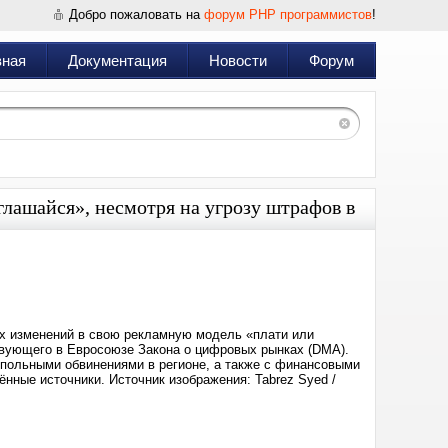
Добро пожаловать на
форум PHP программистов
!
вная
Документация
Новости
Форум
глашайся», несмотря на угрозу штрафов в
Дата:
2025-
07-
12
13:07
ных изменений в свою рекламную модель «плати или
твующего в Евросоюзе Закона о цифровых рынках (DMA).
опольными обвинениями в регионе, а также с финансовыми
нные источники. Источник изображения: Tabrez Syed /