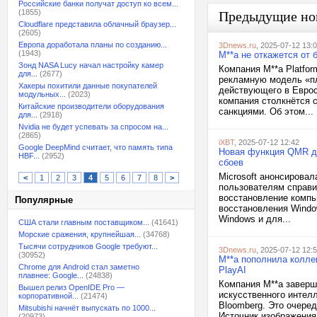
Российские банки получат доступ ко всем...
(1855)
Предыдущие но
Cloudflare представила облачный браузер...
(2605)
Европа доработала планы по созданию...
3Dnews.ru
, 2025-07-12 13:
(1943)
M**a не откажется от
Зонд NASA Lucy начал настройку камер
Компания M**a Platfor
для...
(2677)
рекламную модель «пл
Хакеры похитили данные покупателей
действующего в Еврос
модульных...
(2023)
компания столкнётся 
Китайские производители оборудования
санкциями. Об этом...
для...
(2918)
Nvidia не будет успевать за спросом на...
(2865)
iXBT
, 2025-07-12 12:42
Google DeepMind считает, что память типа
Новая функция QMR дл
HBF...
(2952)
сбоев
Microsoft анонсирова
<
1
2
3
4
5
6
7
8
>
пользователям справи
восстановление компью
Популярные
восстановления Windo
Windows и для...
США стали главным поставщиком...
(41641)
Морские сражения, крупнейшая...
(34768)
Тысячи сотрудников Google требуют...
3Dnews.ru
, 2025-07-12 12:
(30952)
M**a пополнила колле
Chrome для Android стал заметно
PlayAI
плавнее: Google...
(24838)
Компания M**a заверш
Вышел релиз OpenIDE Pro —
искусственного интел
корпоративной...
(21474)
Bloomberg. Это очеред
Mitsubishi начнёт выпускать по 1000...
Источник изображения: 
(20973)