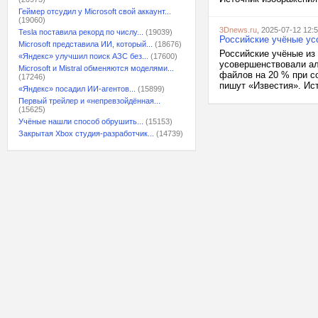
Геймер отсудил у Microsoft свой аккаунт...
(19060)
3Dnews.ru
, 2025-07-12 12:
Tesla поставила рекорд по числу...
(19039)
Российские учёные у
Microsoft представила ИИ, который...
(18676)
Российские учёные из
«Яндекс» улучшил поиск АЗС без...
(17600)
усовершенствовали ал
Microsoft и Mistral обменяются моделями...
файлов на 20 % при со
(17246)
пишут «Известия». Исто
«Яндекс» посадил ИИ-агентов...
(15899)
Первый трейлер и «непревзойдённая...
(15625)
Учёные нашли способ обрушить...
(15153)
Закрытая Xbox студия-разработчик...
(14739)