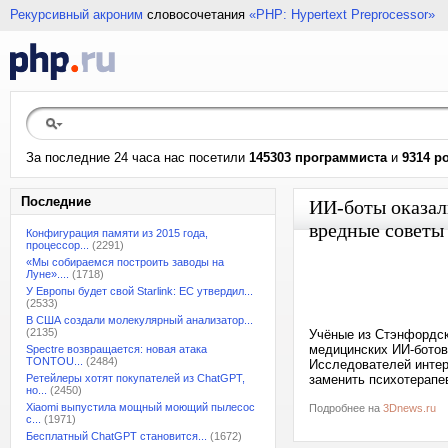
Рекурсивный акроним
словосочетания
«PHP: Hypertext Preprocessor»
За последние 24 часа нас посетили
145303 программиста
и
9314 р
Последние
ИИ-боты оказал
вредные советы
Конфигурация памяти из 2015 года,
процессор...
(2291)
«Мы собираемся построить заводы на
Луне»....
(1718)
У Европы будет свой Starlink: ЕС утвердил...
(2533)
В США создали молекулярный анализатор...
(2135)
Учёные из Стэнфордско
медицинских ИИ-ботов
Spectre возвращается: новая атака
TONTOU...
(2484)
Исследователей интер
Ретейлеры хотят покупателей из ChatGPT,
заменить психотерапе
но...
(2450)
Xiaomi выпустила мощный моющий пылесос
Подробнее на
3Dnews.ru
с...
(1971)
Бесплатный ChatGPT становится...
(1672)