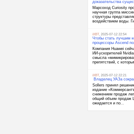
доказательства сущес
Марсоход Curiosity п
научная группа мисси
структуры представля
воздействием воды. Ги
iXBT
, 2025-07-12 22:54
Чтобы стать лучшим ко
процессоры Ascend п
Компания Huawei сейч
ИИ-ускорителей Nvidia
смысла «мимикрироват
препятствий, с которы
iXBT
, 2025-07-12 22:21
Владелец УАЗа сокра
Sollers принял решен
издание «Коммерсантъ
снижением продаж легк
общий объем продаж L
ожидается и по...