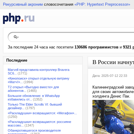
Рекурсивный акроним
словосочетания
«PHP: Hypertext Preprocessor»
За последние 24 часа нас посетили
130686 программистов
и
9321 
Последние
В России начну
Marvell представила контроллер Bravera
SC6...
(1771)
Дата: 2025-07-12 22:33
«Кинопоиск» открыл отдельную витрину
«Матч!»...
(1994)
Калининградский заво
T2 открыл «Выгодно вместе» для
абонентов...
(1465)
для своих автомобилей
Большое обновление: в WhatsApp
холдинга Денис Пак.
избавились от...
(1352)
Только The Elder Scrolls VI: бывший
дизайнер...
(1797)
«Раскладушки» возвращаются: «Мегафон»...
(1250)
«Раскладушки» возвращаются: россияне
массово...
(1347)
Обанкротившегося производителя