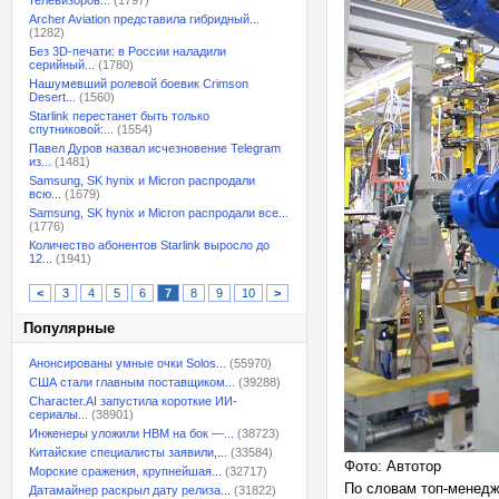
телевизоров...
(1797)
Archer Aviation представила гибридный...
(1282)
Без 3D-печати: в России наладили
серийный...
(1780)
Нашумевший ролевой боевик Crimson
Desert...
(1560)
Starlink перестанет быть только
спутниковой:...
(1554)
Павел Дуров назвал исчезновение Telegram
из...
(1481)
Samsung, SK hynix и Micron распродали
всю...
(1679)
Samsung, SK hynix и Micron распродали все...
(1776)
Количество абонентов Starlink выросло до
12...
(1941)
<
3
4
5
6
7
8
9
10
>
Популярные
Анонсированы умные очки Solos...
(55970)
США стали главным поставщиком...
(39288)
Character.AI запустила короткие ИИ-
сериалы...
(38901)
Инженеры уложили HBM на бок —...
(38723)
Китайские специалисты заявили,...
(33584)
Фото: Автотор
Морские сражения, крупнейшая...
(32717)
По словам топ-менедже
Датамайнер раскрыл дату релиза...
(31822)