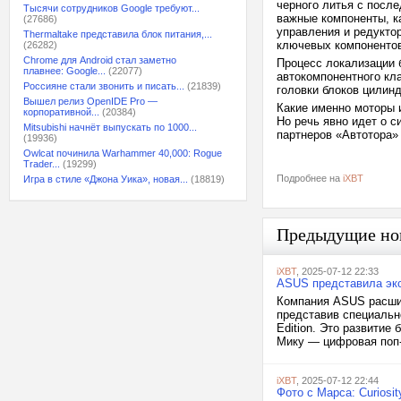
черного литья с посл
Тысячи сотрудников Google требуют...
важные компоненты, к
(27686)
управления и редукто
Thermaltake представила блок питания,...
ключевых компонентов
(26282)
Chrome для Android стал заметно
Процесс локализации 
плавнее: Google...
(22077)
автокомпонентного кла
Россияне стали звонить и писать...
(21839)
головки блоков цилин
Вышел релиз OpenIDE Pro —
Какие именно моторы 
корпоративной...
(20384)
Но речь явно идет о 
Mitsubishi начнёт выпускать по 1000...
партнеров «Автотора» 
(19936)
Owlcat починила Warhammer 40,000: Rogue
Trader...
(19299)
Подробнее на
iXBT
Игра в стиле «Джона Уика», новая...
(18819)
Предыдущие но
iXBT
, 2025-07-12 22:33
ASUS представила экс
Компания ASUS расшир
представив специальн
Edition. Это развитие
Мику — цифровая поп-з
iXBT
, 2025-07-12 22:44
Фото с Марса: Curiosi