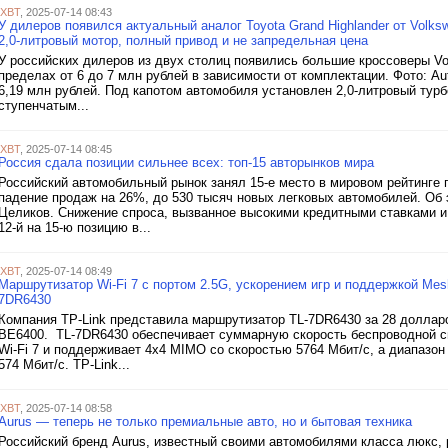
iXBT
, 2025-07-14 08:43
У дилеров появился актуальный аналог Toyota Grand Highlander от Volks
2,0-литровый мотор, полный привод и не запредельная цена
У российских дилеров из двух столиц появились большие кроссоверы Vo
пределах от 6 до 7 млн рублей в зависимости от комплектации. Фото: A
6,19 млн рублей. Под капотом автомобиля установлен 2,0-литровый турб
ступенчатым...
iXBT
, 2025-07-14 08:45
Россия сдала позиции сильнее всех: топ-15 авторынков мира
Российский автомобильный рынок занял 15-е место в мировом рейтинге п
падение продаж на 26%, до 530 тысяч новых легковых автомобилей. Об 
Целиков. Снижение спроса, вызванное высокими кредитными ставками и
12-й на 15-ю позицию в...
iXBT
, 2025-07-14 08:49
Маршрутизатор Wi-Fi 7 с портом 2.5G, ускорением игр и поддержкой Me
7DR6430
Компания TP-Link представила маршрутизатор TL-7DR6430 за 28 долларо
BE6400. TL-7DR6430 обеспечивает суммарную скорость беспроводной св
Wi-Fi 7 и поддерживает 4х4 MIMO со скоростью 5764 Мбит/с, а диапазон
574 Мбит/с. TP-Link...
iXBT
, 2025-07-14 08:58
Aurus — теперь не только премиальные авто, но и бытовая техника
Российский бренд Aurus, известный своими автомобилями класса люкс,