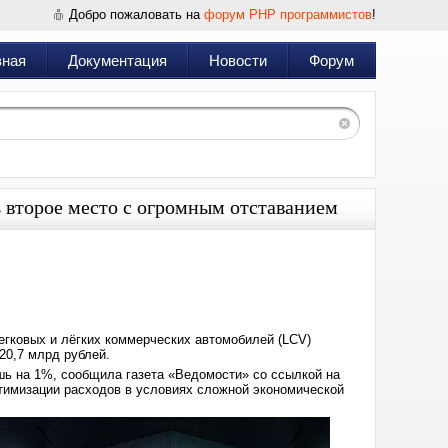
Добро пожаловать на
форум PHP программистов
!
вная
Документация
Новости
Форум
ь второе место с огромным отставанием
Дата:
2025-
07-
14
08:37
егковых и лёгких коммерческих автомобилей (LCV)
20,7 млрд рублей.
шь на 1%, сообщила газета «Ведомости» со ссылкой на
тимизации расходов в условиях сложной экономической