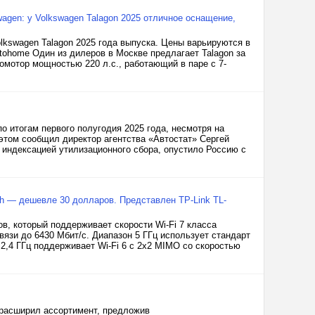
wagen: у Volkswagen Talagon 2025 отличное оснащение,
lkswagen Talagon 2025 года выпуска. Цены варьируются в
utohome Один из дилеров в Москве предлагает Talagon за
омотор мощностью 220 л.с., работающий в паре с 7-
о итогам первого полугодия 2025 года, несмотря на
этом сообщил директор агентства «Автостат» Сергей
 индексацией утилизационного сбора, опустило Россию с
sh — дешевле 30 долларов. Представлен TP-Link TL-
в, который поддерживает скорости Wi-Fi 7 класса
язи до 6430 Мбит/с. Диапазон 5 ГГц использует стандарт
 2,4 ГГц поддерживает Wi-Fi 6 с 2х2 MIMO со скоростью
 расширил ассортимент, предложив