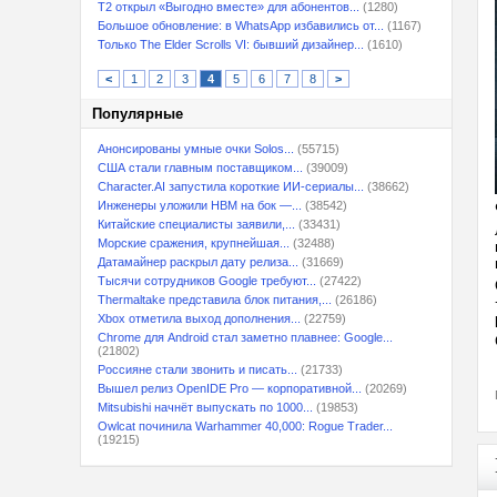
T2 открыл «Выгодно вместе» для абонентов...
(1280)
Большое обновление: в WhatsApp избавились от...
(1167)
Только The Elder Scrolls VI: бывший дизайнер...
(1610)
<
1
2
3
4
5
6
7
8
>
Популярные
Анонсированы умные очки Solos...
(55715)
США стали главным поставщиком...
(39009)
Character.AI запустила короткие ИИ-сериалы...
(38662)
Инженеры уложили HBM на бок —...
(38542)
Китайские специалисты заявили,...
(33431)
Морские сражения, крупнейшая...
(32488)
Датамайнер раскрыл дату релиза...
(31669)
Тысячи сотрудников Google требуют...
(27422)
Thermaltake представила блок питания,...
(26186)
Xbox отметила выход дополнения...
(22759)
Chrome для Android стал заметно плавнее: Google...
(21802)
Россияне стали звонить и писать...
(21733)
Вышел релиз OpenIDE Pro — корпоративной...
(20269)
Mitsubishi начнёт выпускать по 1000...
(19853)
Owlcat починила Warhammer 40,000: Rogue Trader...
(19215)