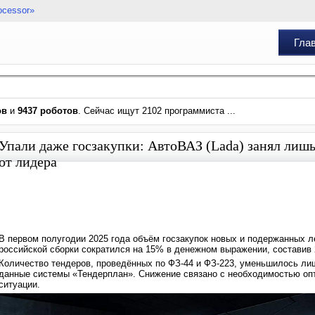
ocessor»
Гла
ов
и
9437 роботов
. Сейчас ищут 2102 программиста ...
Упали даже госзакупки: АвтоВАЗ (Lada) занял лиш
от лидера
В первом полугодии 2025 года объём госзакупок новых и подержанных л
российской сборки сократился на 15% в денежном выражении, составив 
Количество тендеров, проведённых по ФЗ-44 и ФЗ-223, уменьшилось ли
данные системы «Тендерплан». Снижение связано с необходимостью оп
ситуации.