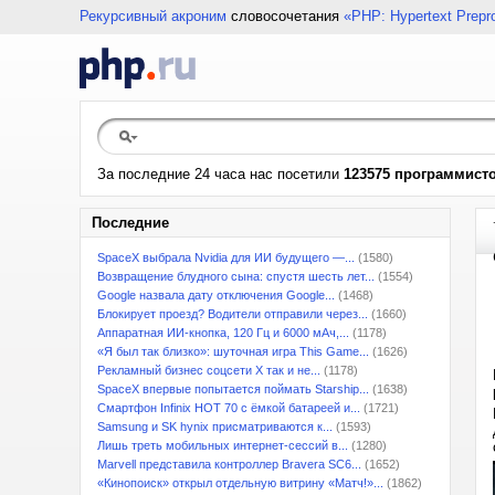
Рекурсивный акроним
словосочетания
«PHP: Hypertext Prepr
За последние 24 часа нас посетили
123575 программист
Последние
SpaceX выбрала Nvidia для ИИ будущего —...
(1580)
Возвращение блудного сына: спустя шесть лет...
(1554)
Google назвала дату отключения Google...
(1468)
Блокирует проезд? Водители отправили через...
(1660)
Аппаратная ИИ-кнопка, 120 Гц и 6000 мАч,...
(1178)
«Я был так близко»: шуточная игра This Game...
(1626)
Рекламный бизнес соцсети X так и не...
(1178)
SpaceX впервые попытается поймать Starship...
(1638)
Смартфон Infinix HOT 70 с ёмкой батареей и...
(1721)
Samsung и SK hynix присматриваются к...
(1593)
Лишь треть мобильных интернет-сессий в...
(1280)
Marvell представила контроллер Bravera SC6...
(1652)
«Кинопоиск» открыл отдельную витрину «Матч!»...
(1862)