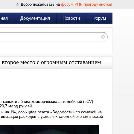
Добро пожаловать на
форум PHP программистов
!
вная
Документация
Новости
Форум
ь второе место с огромным отставанием
Дата:
2025-
07-
14
08:37
егковых и лёгких коммерческих автомобилей (LCV)
20,7 млрд рублей.
шь на 1%, сообщила газета «Ведомости» со ссылкой на
тимизации расходов в условиях сложной экономической