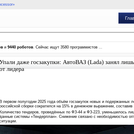
ocessor»
Гла
ов
и
9440 роботов
. Сейчас ищут 3580 программистов ...
Упали даже госзакупки: АвтоВАЗ (Lada) занял лиш
от лидера
В первом полугодии 2025 года объём госзакупок новых и подержанных л
российской сборки сократился на 15% в денежном выражении, составив 
Количество тендеров, проведённых по ФЗ-44 и ФЗ-223, уменьшилось ли
данные системы «Тендерплан». Снижение связано с необходимостью оп
ситуации.