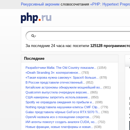
Рекурсивный акроним
словосочетания
«PHP: Hypertext Prepr
За последние 24 часа нас посетили
125128 программист
Последние
Разработчики Mafia: The Old Country показали...
(1054)
«Death Stranding 3»: кооперативное...
(793)
«Такая корова нужна самому»: SpaceX больше...
(878)
В России представили отечественный...
(852)
Китайские астрономы обнаружили мощнейший во...
(901)
Qualcomm выпустила очередную версию...
(865)
США намерены запретить использование...
(850)
Spotify не оправдала ожидания по прибыли и...
(698)
Nothing представила наушники-клипсы CMF Clip...
(779)
Galax представила чёрные GeForce RTX 5070 Ti...
(780)
OpenAI назвала иск о похищении секретов...
(756)
ИИ-агенты помогут создать аналоги CUDA, но...
(702)
Новые фракции, новые платформы и новая...
(638)