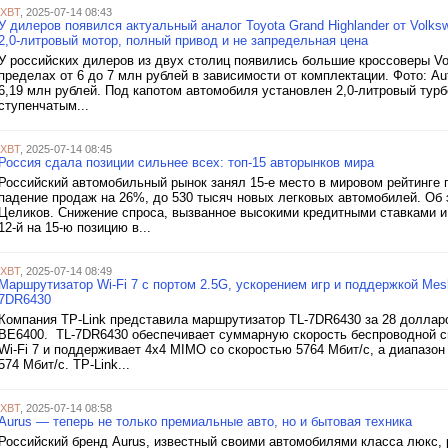
iXBT
, 2025-07-14 08:43
У дилеров появился актуальный аналог Toyota Grand Highlander от Volks
2,0-литровый мотор, полный привод и не запредельная цена
У российских дилеров из двух столиц появились большие кроссоверы Vo
пределах от 6 до 7 млн рублей в зависимости от комплектации. Фото: A
6,19 млн рублей. Под капотом автомобиля установлен 2,0-литровый турб
ступенчатым...
iXBT
, 2025-07-14 08:45
Россия сдала позиции сильнее всех: топ-15 авторынков мира
Российский автомобильный рынок занял 15-е место в мировом рейтинге п
падение продаж на 26%, до 530 тысяч новых легковых автомобилей. Об 
Целиков. Снижение спроса, вызванное высокими кредитными ставками и
12-й на 15-ю позицию в...
iXBT
, 2025-07-14 08:49
Маршрутизатор Wi-Fi 7 с портом 2.5G, ускорением игр и поддержкой Me
7DR6430
Компания TP-Link представила маршрутизатор TL-7DR6430 за 28 долларо
BE6400. TL-7DR6430 обеспечивает суммарную скорость беспроводной св
Wi-Fi 7 и поддерживает 4х4 MIMO со скоростью 5764 Мбит/с, а диапазон
574 Мбит/с. TP-Link...
iXBT
, 2025-07-14 08:58
Aurus — теперь не только премиальные авто, но и бытовая техника
Российский бренд Aurus, известный своими автомобилями класса люкс,