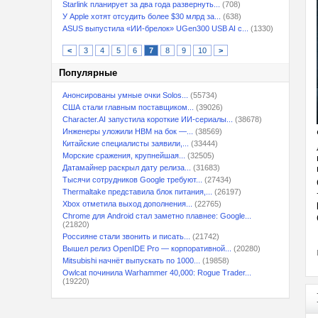
Starlink планирует за два года развернуть...
(708)
У Apple хотят отсудить более $30 млрд за...
(638)
ASUS выпустила «ИИ-брелок» UGen300 USB AI с...
(1330)
<
3
4
5
6
7
8
9
10
>
Популярные
Анонсированы умные очки Solos...
(55734)
США стали главным поставщиком...
(39026)
Character.AI запустила короткие ИИ-сериалы...
(38678)
Инженеры уложили HBM на бок —...
(38569)
Китайские специалисты заявили,...
(33444)
Морские сражения, крупнейшая...
(32505)
Датамайнер раскрыл дату релиза...
(31683)
Тысячи сотрудников Google требуют...
(27434)
Thermaltake представила блок питания,...
(26197)
Xbox отметила выход дополнения...
(22765)
Chrome для Android стал заметно плавнее: Google...
(21820)
Россияне стали звонить и писать...
(21742)
Вышел релиз OpenIDE Pro — корпоративной...
(20280)
Mitsubishi начнёт выпускать по 1000...
(19858)
Owlcat починила Warhammer 40,000: Rogue Trader...
(19220)