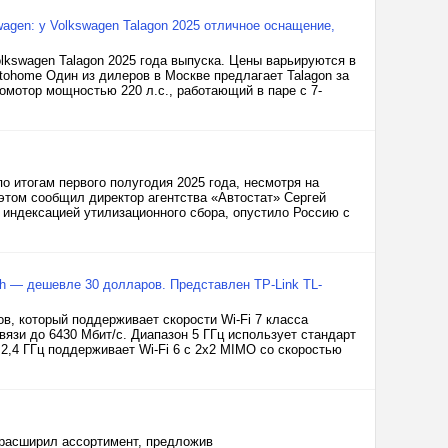
wagen: у Volkswagen Talagon 2025 отличное оснащение,
lkswagen Talagon 2025 года выпуска. Цены варьируются в
utohome Один из дилеров в Москве предлагает Talagon за
омотор мощностью 220 л.с., работающий в паре с 7-
о итогам первого полугодия 2025 года, несмотря на
этом сообщил директор агентства «Автостат» Сергей
 индексацией утилизационного сбора, опустило Россию с
sh — дешевле 30 долларов. Представлен TP-Link TL-
в, который поддерживает скорости Wi-Fi 7 класса
язи до 6430 Мбит/с. Диапазон 5 ГГц использует стандарт
 2,4 ГГц поддерживает Wi-Fi 6 с 2х2 MIMO со скоростью
 расширил ассортимент, предложив