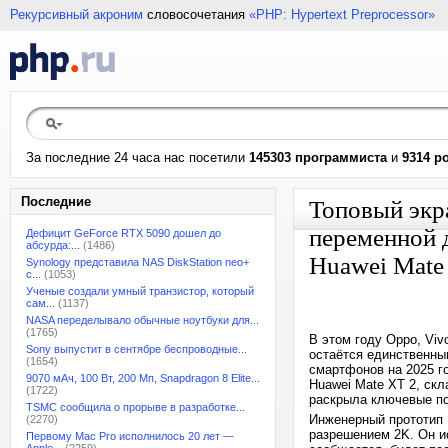
Рекурсивный акроним
словосочетания
«PHP: Hypertext Preprocessor»
За последние 24 часа нас посетили
145303 программиста
и
9314 р
Последние
Топовый экр
переменной 
Дефицит GeForce RTX 5090 дошел до
абсурда:...
(1486)
Huawei Mate 
Synology представила NAS DiskStation neo+
с...
(1053)
Ученые создали умный транзистор, который
сам...
(1137)
NASA переделывало обычные ноутбуки для...
(1765)
В этом году Oppo, Vi
Sony выпустит в сентябре беспроводные...
остаётся единственны
(1654)
смартфонов на 2025 го
9070 мАч, 100 Вт, 200 Мп, Snapdragon 8 Elite...
Huawei Mate XT 2, скла
(1722)
раскрыла ключевые по
TSMC сообщила о прорыве в разработке...
Инженерный прототип
(2270)
разрешением 2K. Он и
Первому Mac Pro исполнилось 20 лет —