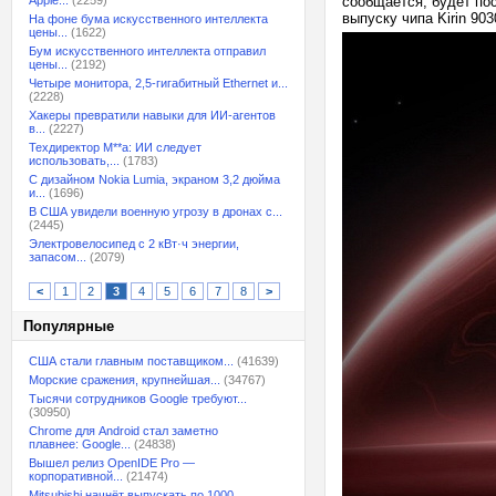
Apple...
(2259)
сообщается, будет по
выпуску чипа Kirin 90
На фоне бума искусственного интеллекта
цены...
(1622)
Бум искусственного интеллекта отправил
цены...
(2192)
Четыре монитора, 2,5-гигабитный Ethernet и...
(2228)
Хакеры превратили навыки для ИИ-агентов
в...
(2227)
Техдиректор M**a: ИИ следует
использовать,...
(1783)
С дизайном Nokia Lumia, экраном 3,2 дюйма
и...
(1696)
В США увидели военную угрозу в дронах с...
(2445)
Электровелосипед с 2 кВт·ч энергии,
запасом...
(2079)
<
1
2
3
4
5
6
7
8
>
Популярные
США стали главным поставщиком...
(41639)
Морские сражения, крупнейшая...
(34767)
Тысячи сотрудников Google требуют...
(30950)
Chrome для Android стал заметно
плавнее: Google...
(24838)
Вышел релиз OpenIDE Pro —
корпоративной...
(21474)
Mitsubishi начнёт выпускать по 1000...