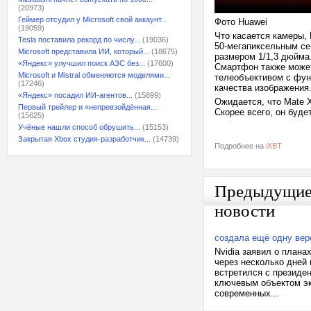
(20973)
Геймер отсудил у Microsoft свой аккаунт...
Фото Huawei
(19059)
Что касается камеры, 
Tesla поставила рекорд по числу...
(19036)
50-мегапиксельным се
Microsoft представила ИИ, который...
(18675)
размером 1/1,3 дюйма
«Яндекс» улучшил поиск АЗС без...
(17600)
Смартфон также може
Microsoft и Mistral обменяются моделями...
телеобъективом с фун
(17246)
качества изображения
«Яндекс» посадил ИИ-агентов...
(15899)
Ожидается, что Mate X
Первый трейлер и «непревзойдённая...
Скорее всего, он буде
(15625)
Учёные нашли способ обрушить...
(15153)
Закрытая Xbox студия-разработчик...
(14739)
Подробнее на
iXBT
Предыдущи
новости
создала ещё одну вер
Nvidia заявил о плана
через несколько дней 
встретился с президе
ключевым объектом эк
современных...