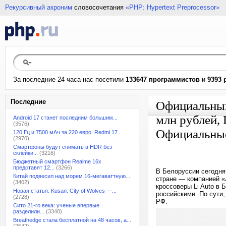
Рекурсивный акроним
словосочетания
«PHP: Hypertext Preprocessor»
За последние 24 часа нас посетили
133647 программистов
и
9393 
Последние
Официальный 
млн рублей, 
Android 17 станет последним большим...
(3576)
Официальные
120 Гц и 7500 мАч за 220 евро. Redmi 17...
(2970)
Смартфоны будут снимать в HDR без
склейки...
(3216)
Бюджетный смартфон Realme 16x
представят 12...
(3266)
В Белоруссии сегодня
Китай подвесил над морем 16-мегаваттную...
стране — компанией «
(3402)
кроссоверы Li Auto в 
Новая статья: Kusan: City of Wolves —...
российскими. По сути
(2728)
РФ.
Сито 21-го века: ученые впервые
разделили...
(3340)
Breathedge стала бесплатной на 48 часов, а...