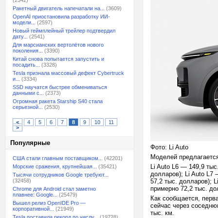
(2542)
Ракетный двигатель напечатали на...
(3609)
OpenAI приостановила разработку ИИ-
модели...
(2597)
Новый геймплейный трейлер подтвердил
дату...
(2541)
Для марсианских вертолётов нового
поколения...
(3390)
Китай снова попытается запустить и
посадить...
(3328)
Tesla признала массовый дефект Cybertruck
и...
(3334)
SSD научатся быстрее обмениваться
данными с...
(2373)
Огромная ракета Starship S40 стала
серьезной...
(2530)
<
4
5
6
7
8
9
10
11
>
Популярные
Фото: Li Auto
Моделей предлагается
США стали главным поставщиком...
(42201)
Li Auto L6 — 149,9 ты
Морские сражения, крупнейшая...
(35421)
долларов); Li Auto L7
Тысячи сотрудников Google требуют...
(32458)
57,2 тыс. долларов); 
примерно 72,2 тыс. до
Chrome для Android стал заметно
плавнее: Google...
(25479)
Как сообщается, перв
Вышел релиз OpenIDE Pro —
сейчас через соседню
корпоративной...
(21949)
тыс. км.
Tesla поставила рекорд по числу...
(19728)