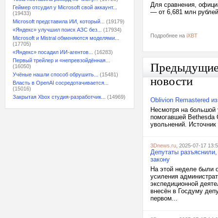
Для сравнения, официа
Геймер отсудил у Microsoft свой аккаунт...
— от 6,681 млн рублей
(19433)
Microsoft представила ИИ, который...
(19179)
«Яндекс» улучшил поиск АЗС без...
(17934)
Подробнее на
iXBT
Microsoft и Mistral обменяются моделями...
(17705)
«Яндекс» посадил ИИ-агентов...
(16283)
Первый трейлер и «непревзойдённая...
Предыдущи
(16050)
Учёные нашли способ обрушить...
(15481)
новости
Власть в OpenAI сосредотачивается...
(15016)
Закрытая Xbox студия-разработчик...
(14969)
Oblivion Remastered и
Несмотря на большой у
помогавшей Bethesda G
увольнений. Источник
3Dnews.ru
, 2025-07-17 13:
Депутаты разъяснили, 
закону
На этой неделе были 
усиления администрат
экспедиционной деяте
внесён в Госдуму депу
первом...