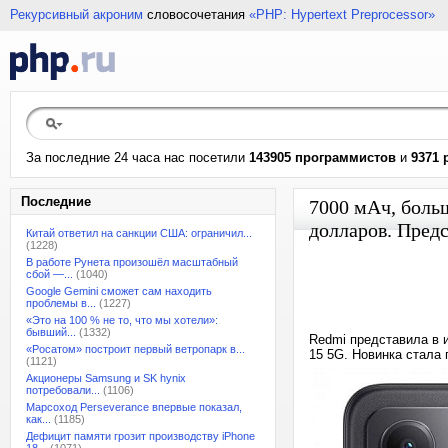
Рекурсивный акроним
словосочетания
«PHP: Hypertext Preprocessor»
За последние 24 часа нас посетили
143905 программистов
и
9371 
Последние
7000 мАч, больш
долларов. Пред
Китай ответил на санкции США: ограничил...
(1228)
В работе Рунета произошёл масштабный
сбой —...
(1040)
Google Gemini сможет сам находить
проблемы в...
(1227)
«Это на 100 % не то, что мы хотели»:
бывший...
(1332)
Redmi представила в 
«Росатом» построит первый ветропарк в...
15 5G. Новинка стала
(1121)
Акционеры Samsung и SK hynix
потребовали...
(1106)
Марсоход Perseverance впервые показал,
как...
(1185)
Дефицит памяти грозит производству iPhone