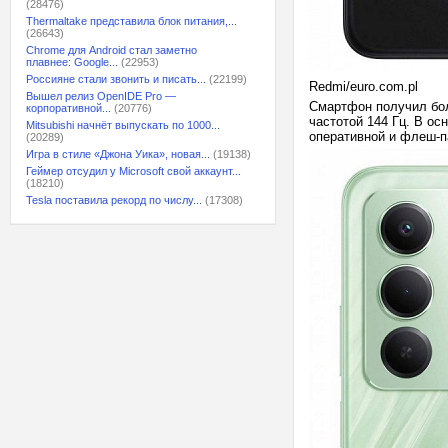
(28476)
Thermaltake представила блок питания,...
(26643)
Chrome для Android стал заметно
плавнее: Google...
(22953)
Россияне стали звонить и писать...
(22199)
Redmi/euro.com.pl
Вышел релиз OpenIDE Pro —
Смартфон получил бол
корпоративной...
(20776)
частотой 144 Гц. В о
Mitsubishi начнёт выпускать по 1000...
оперативной и флеш-п
(20289)
Игра в стиле «Джона Уика», новая...
(19138)
Геймер отсудил у Microsoft свой аккаунт...
(18210)
Tesla поставила рекорд по числу...
(17308)