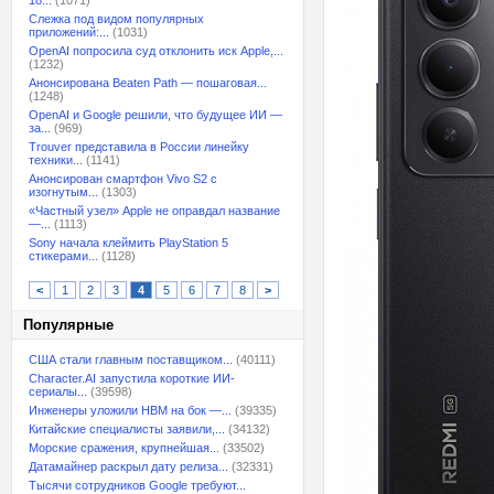
18...
(1071)
Слежка под видом популярных
приложений:...
(1031)
OpenAI попросила суд отклонить иск Apple,...
(1232)
Анонсирована Beaten Path — пошаговая...
(1248)
OpenAI и Google решили, что будущее ИИ —
за...
(969)
Trouver представила в России линейку
техники...
(1141)
Анонсирован смартфон Vivo S2 с
изогнутым...
(1303)
«Частный узел» Apple не оправдал название
—...
(1113)
Sony начала клеймить PlayStation 5
стикерами...
(1128)
<
1
2
3
4
5
6
7
8
>
Популярные
США стали главным поставщиком...
(40111)
Character.AI запустила короткие ИИ-
сериалы...
(39598)
Инженеры уложили HBM на бок —...
(39335)
Китайские специалисты заявили,...
(34132)
Морские сражения, крупнейшая...
(33502)
Датамайнер раскрыл дату релиза...
(32331)
Тысячи сотрудников Google требуют...