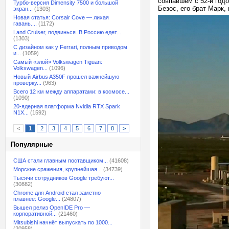
совпавшем с 52-й год
Турбо-версия Dimensity 7500 и большой
Безос, его брат Марк,
экран...
(1303)
Новая статья: Corsair Cove — лихая
гавань....
(1172)
Land Cruiser, подвинься. В Россию едет...
(1303)
С дизайном как у Ferrari, полным приводом
и...
(1059)
Самый «злой» Volkswagen Tiguan:
Volkswagen...
(1096)
Новый Airbus A350F прошел важнейшую
проверку...
(963)
Всего 12 км между аппаратами: в космосе...
(1090)
20-ядерная платформа Nvidia RTX Spark
N1X...
(1592)
<
1
2
3
4
5
6
7
8
>
Популярные
США стали главным поставщиком...
(41608)
Морские сражения, крупнейшая...
(34739)
Тысячи сотрудников Google требуют...
(30882)
Chrome для Android стал заметно
плавнее: Google...
(24807)
Вышел релиз OpenIDE Pro —
корпоративной...
(21460)
Mitsubishi начнёт выпускать по 1000...
(20958)