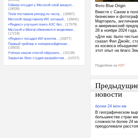
Геймер отсудил у Microsoft свой аккаунт...
Фото Blue Origin
(19039)
Вместе с Саном в пол
Tesla поставила рекорд по числу...
(18997)
бизнесмен и фотограф
Microsoft представила ИИ, который...
(18641)
Марторель, англичани
«Яндекс» улучшил поиск АЗС без...
(17579)
и американский предп
Microsoft и Mistral обменяются моделями...
28 в ноябре 2024 года
(17219)
«Для нас было честью
«Яндекс» посадил ИИ-агентов...
(15877)
сказал Фил Джойс, ста
Первый трейлер и «непревзойдённая...
из космоса объединяет
(15603)
этот опыт на благо Зе
Учёные нашли способ обрушить...
(15138)
Закрытая Xbox студия-разработчик...
(14727)
Подробнее на
iXBT
Предыдущи
новости
более 24 млн км
В географическом выр
большинстве стран ми
сложности более 24 м
преодолевали расстоян