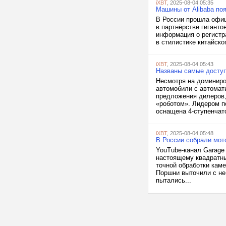
iXBT
, 2025-08-04 05:35
Машины от Alibaba по
В России прошла офиц
в партнёрстве гигантов
информация о регистр
в стилистике китайско
iXBT
, 2025-08-04 05:43
Названы самые доступ
Несмотря на доминиро
автомобили с автомат
предложения дилеров,
«роботом». Лидером по
оснащена 4-ступенчато
iXBT
, 2025-08-04 05:48
В России собрали мот
YouTube-канал Garage 
настоящему квадратны
точной обработки кам
Поршни выточили с не
пытались...