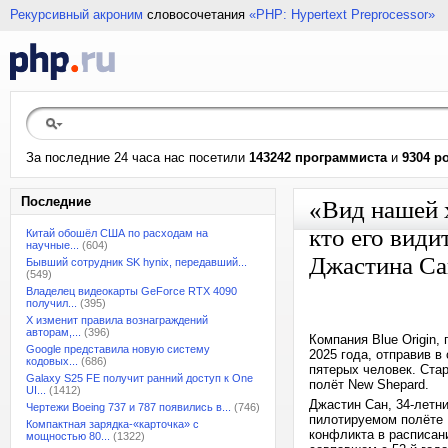
Рекурсивный акроним
словосочетания
«PHP: Hypertext Preprocessor»
За последние 24 часа нас посетили
143242 программиста
и
9304 р
Последние
«Вид нашей 
кто его види
Китай обошёл США по расходам на
научные...
(604)
Джастина Са
Бывший сотрудник SK hynix, передавший...
(549)
Владелец видеокарты GeForce RTX 4090
получил...
(395)
X изменит правила вознаграждений
авторам,...
(396)
Компания Blue Origin
Google представила новую систему
2025 года, отправив 
кодовых...
(686)
пятерых человек. Стар
Galaxy S25 FE получит ранний доступ к One
полёт New Shepard.
UI...
(1412)
Джастин Сан, 34-летн
Чертежи Boeing 737 и 787 появились в...
(746)
пилотируемом полёте 
Компактная зарядка-«карточка» с
конфликта в расписани
мощностью 80...
(1322)