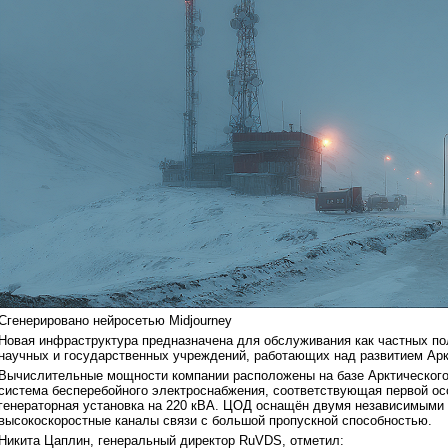
Сгенерировано нейросетью Midjourney
Новая инфраструктура предназначена для обслуживания как частных пол
научных и государственных учреждений, работающих над развитием Аркт
Вычислительные мощности компании расположены на базе Арктического
система бесперебойного электроснабжения, соответствующая первой осо
генераторная установка на 220 кВА. ЦОД оснащён двумя независимыми 
высокоскоростные каналы связи с большой пропускной способностью.
Никита Цаплин, генеральный директор RuVDS, отметил: