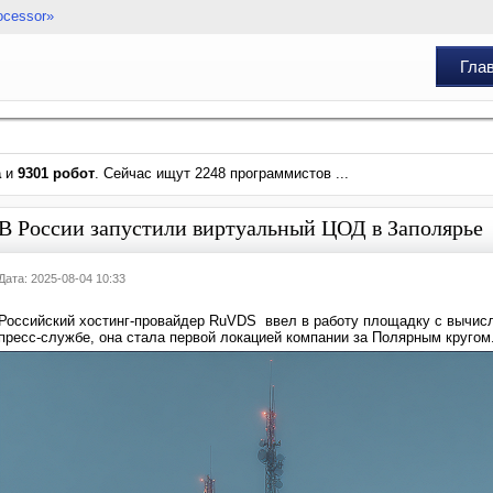
ocessor»
Гла
а
и
9301 робот
. Сейчас ищут 2248 программистов ...
В России запустили виртуальный ЦОД в Заполярье
Дата: 2025-08-04 10:33
Российский хостинг-провайдер RuVDS ввел в работу площадку с вычис
пресс-службе, она стала первой локацией компании за Полярным кругом