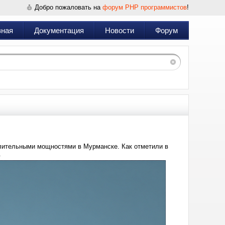
Добро пожаловать на
форум PHP программистов
!
вная
Документация
Новости
Форум
лительными мощностями в Мурманске. Как отметили в
.