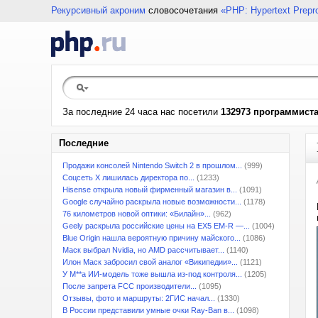
Рекурсивный акроним
словосочетания
«PHP: Hypertext Prepr
За последние 24 часа нас посетили
132973 программист
Последние
Продажи консолей Nintendo Switch 2 в прошлом...
(999)
Соцсеть X лишилась директора по...
(1233)
Hisense открыла новый фирменный магазин в...
(1091)
Google случайно раскрыла новые возможности...
(1178)
76 километров новой оптики: «Билайн»...
(962)
Geely раскрыла российские цены на EX5 EM-R —...
(1004)
Blue Origin нашла вероятную причину майского...
(1086)
Маск выбрал Nvidia, но AMD рассчитывает...
(1140)
Илон Маск забросил свой аналог «Википедии»...
(1121)
У M**a ИИ-модель тоже вышла из-под контроля...
(1205)
После запрета FCC производители...
(1095)
Отзывы, фото и маршруты: 2ГИС начал...
(1330)
В России представили умные очки Ray-Ban в...
(1098)