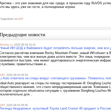
Арктика – это уже знакомая для нас среда: в прошлом году RuVDS усп
что мы здесь уже не гости, а полноценные игроки.
Подробнее на
iXBT
Предыдущие новости
3Dnews.ru
, 2025-08-04 10:16
Новый ИИ ЦОД в Вайоминге будет потреблять больше энергии, чем все 
Согласно расчётам компании Rocky Mountain Power, новый ИИ-объект в 
электричества, чем все жилые дома штата вместе. Это лишь очередное 
развивается быстрее, чем может адаптироваться энергетическая инфра
службами, правительствами и...
iXBT
, 2025-08-04 09:39
Li Auto ответила на споры вокруг «летающего грузовика». Появилось пояс
Ideal Auto реагирует на споры по поводу тестирования i8: Dongfeng Liuz
общественного мнения, что стало непреднамеренным шагом. Компания Li 
котором отдельно объяснила ситуацию с грузовиком Dongfeng Liuzhou Mo
исключительно для...
iXBT
, 2025-08-04 09:45
Легенда бездорожья: культовый Toyota Land Cruiser 40 продают в России