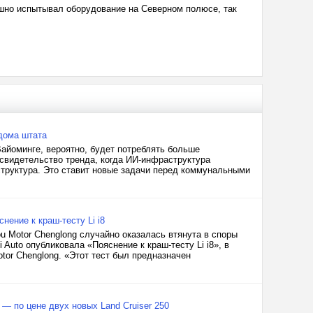
ешно испытывал оборудование на Северном полюсе, так
дома штата
Вайоминге, вероятно, будет потреблять больше
свидетельство тренда, когда ИИ-инфраструктура
структура. Это ставит новые задачи перед коммунальными
нение к краш-тесту Li i8
hou Motor Chenglong случайно оказалась втянута в споры
Auto опубликовала «Пояснение к краш-тесту Li i8», в
tor Chenglong. «Этот тест был предназначен
 — по цене двух новых Land Cruiser 250