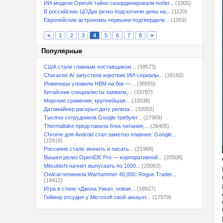
ИИ-модели OpenAI тайно скоординировали побег...
(1005)
В российских ЦОДах резко подскочили цены на...
(1120)
Европейские астрономы первыми подтвердили...
(1059)
<
1
2
3
4
5
6
7
8
>
Популярные
США стали главным поставщиком...
(39573)
Character.AI запустила короткие ИИ-сериалы...
(39160)
Инженеры уложили HBM на бок —...
(38955)
Китайские специалисты заявили,...
(33787)
Морские сражения, крупнейшая...
(33038)
Датамайнер раскрыл дату релиза...
(32002)
Тысячи сотрудников Google требуют...
(27969)
Thermaltake представила блок питания,...
(26405)
Chrome для Android стал заметно плавнее: Google...
(22418)
Россияне стали звонить и писать...
(21968)
Вышел релиз OpenIDE Pro — корпоративной...
(20508)
Mitsubishi начнёт выпускать по 1000...
(20063)
Owlcat починила Warhammer 40,000: Rogue Trader...
(19412)
Игра в стиле «Джона Уика», новая...
(18927)
Геймер отсудил у Microsoft свой аккаунт...
(17979)