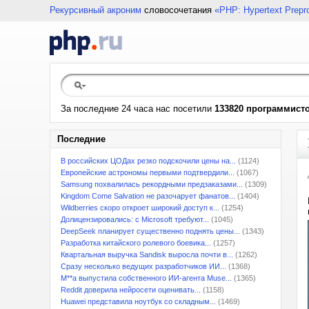
Рекурсивный акроним
словосочетания
«PHP: Hypertext Prepr
За последние 24 часа нас посетили
133820 программист
Последние
В российских ЦОДах резко подскочили цены на...
(1124)
Европейские астрономы первыми подтвердили...
(1067)
Samsung похвалилась рекордными предзаказами...
(1309)
Kingdom Come Salvation не разочарует фанатов...
(1404)
Wildberries скоро откроет широкий доступ к...
(1254)
Долицензировались: с Microsoft требуют...
(1045)
DeepSeek планирует существенно поднять цены...
(1343)
Разработка китайского ролевого боевика...
(1257)
Квартальная выручка Sandisk выросла почти в...
(1262)
Сразу несколько ведущих разработчиков ИИ...
(1368)
M**a выпустила собственного ИИ-агента Muse...
(1365)
Reddit доверила нейросети оценивать...
(1158)
Huawei представила ноутбук со складным...
(1469)