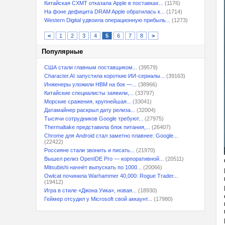
Китайская CXMT отказала Apple в поставках...
(1176)
На фоне дефицита DRAM Apple обратилась к...
(1714)
Western Digital удвоила операционную прибыль...
(1273)
<
1
2
3
4
5
6
7
8
>
Популярные
США стали главным поставщиком...
(39579)
Character.AI запустила короткие ИИ-сериалы...
(39163)
Инженеры уложили HBM на бок —...
(38966)
Китайские специалисты заявили,...
(33797)
Морские сражения, крупнейшая...
(33041)
Датамайнер раскрыл дату релиза...
(32004)
Тысячи сотрудников Google требуют...
(27975)
Thermaltake представила блок питания,...
(26407)
Chrome для Android стал заметно плавнее: Google...
(22422)
Россияне стали звонить и писать...
(21970)
Вышел релиз OpenIDE Pro — корпоративной...
(20511)
Mitsubishi начнёт выпускать по 1000...
(20066)
Owlcat починила Warhammer 40,000: Rogue Trader...
(19412)
Игра в стиле «Джона Уика», новая...
(18930)
Геймер отсудил у Microsoft свой аккаунт...
(17980)