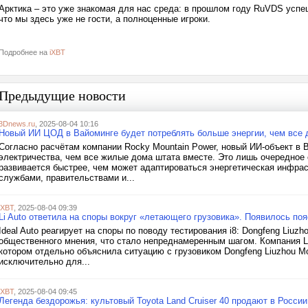
Арктика – это уже знакомая для нас среда: в прошлом году RuVDS усп
что мы здесь уже не гости, а полноценные игроки.
Подробнее на
iXBT
Предыдущие новости
3Dnews.ru
, 2025-08-04 10:16
Новый ИИ ЦОД в Вайоминге будет потреблять больше энергии, чем все 
Согласно расчётам компании Rocky Mountain Power, новый ИИ-объект в 
электричества, чем все жилые дома штата вместе. Это лишь очередное 
развивается быстрее, чем может адаптироваться энергетическая инфра
службами, правительствами и...
iXBT
, 2025-08-04 09:39
Li Auto ответила на споры вокруг «летающего грузовика». Появилось пояс
Ideal Auto реагирует на споры по поводу тестирования i8: Dongfeng Liuz
общественного мнения, что стало непреднамеренным шагом. Компания Li 
котором отдельно объяснила ситуацию с грузовиком Dongfeng Liuzhou Mo
исключительно для...
iXBT
, 2025-08-04 09:45
Легенда бездорожья: культовый Toyota Land Cruiser 40 продают в России