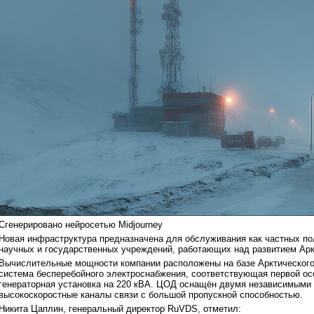
Сгенерировано нейросетью Midjourney
Новая инфраструктура предназначена для обслуживания как частных пол
научных и государственных учреждений, работающих над развитием Аркт
Вычислительные мощности компании расположены на базе Арктического
система бесперебойного электроснабжения, соответствующая первой осо
генераторная установка на 220 кВА. ЦОД оснащён двумя независимыми 
высокоскоростные каналы связи с большой пропускной способностью.
Никита Цаплин, генеральный директор RuVDS, отметил: