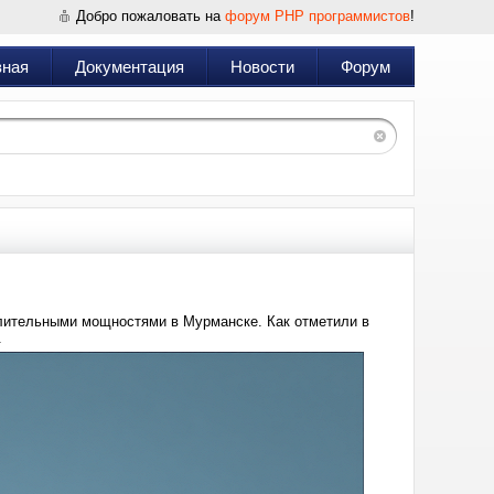
Добро пожаловать на
форум PHP программистов
!
вная
Документация
Новости
Форум
лительными мощностями в Мурманске. Как отметили в
.