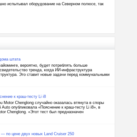
ешно испытывал оборудование на Северном полюсе, так
дома штата
Вайоминге, вероятно, будет потреблять больше
свидетельство тренда, когда ИИ-инфраструктура
структура. Это ставит новые задачи перед коммунальными
нение к краш-тесту Li i8
hou Motor Chenglong случайно оказалась втянута в споры
Auto опубликовала «Пояснение к краш-тесту Li i8», в
tor Chenglong. «Этот тест был предназначен
 — по цене двух новых Land Cruiser 250