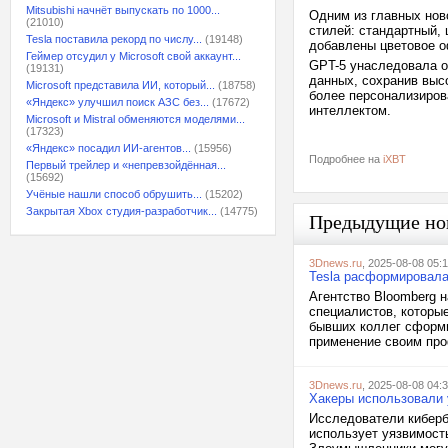
Mitsubishi начнёт выпускать по 1000...
Одним из главных нов
(21010)
стилей: стандартный, 
Tesla поставила рекорд по числу...
(19148)
добавлены цветовое о
Геймер отсудил у Microsoft свой аккаунт...
GPT-5 унаследовала о
(19131)
данных, сохранив высо
Microsoft представила ИИ, который...
(18758)
более персонализиров
«Яндекс» улучшил поиск АЗС без...
(17672)
интеллектом.
Microsoft и Mistral обменяются моделями...
(17323)
«Яндекс» посадил ИИ-агентов...
(15956)
Подробнее на
iXBT
Первый трейлер и «непревзойдённая...
(15692)
Учёные нашли способ обрушить...
(15202)
Закрытая Xbox студия-разработчик...
(14775)
Предыдущие но
3Dnews.ru
, 2025-08-08 05:
Tesla расформировала
Агентство Bloomberg 
специалистов, которые
бывших коллег сформи
применение своим про
3Dnews.ru
, 2025-08-08 04:
Хакеры использовали 
Исследователи киберб
использует уязвимость