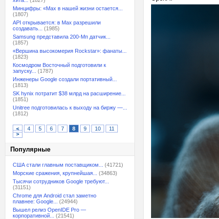
хита...
(1827)
Минцифры: «Max в нашей жизни остается...
(1807)
API открывается: в Max разрешили
создавать...
(1985)
Samsung представила 200-Мп датчик...
(1857)
«Вершина высокомерия Rockstar»: фанаты...
(1823)
Космодром Восточный подготовили к
запуску...
(1787)
Инженеры Google создали портативный...
(1813)
SK hynix потратит $38 млрд на расширение...
(1851)
Unitree подготовилась к выходу на биржу —...
(1812)
<
4
5
6
7
8
9
10
11
>
Популярные
США стали главным поставщиком...
(41721)
Морские сражения, крупнейшая...
(34863)
Тысячи сотрудников Google требуют...
(31151)
Chrome для Android стал заметно
плавнее: Google...
(24944)
Вышел релиз OpenIDE Pro —
корпоративной...
(21541)