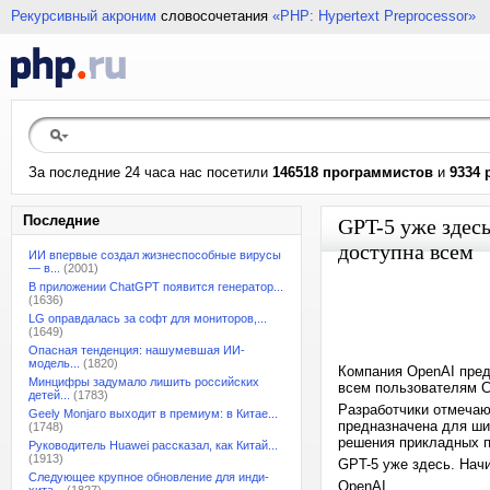
Рекурсивный акроним
словосочетания
«PHP: Hypertext Preprocessor»
За последние 24 часа нас посетили
146518 программистов
и
9334 
Последние
GPT-5 уже здес
доступна всем
ИИ впервые создал жизнеспособные вирусы
— в...
(2001)
В приложении ChatGPT появится генератор...
(1636)
LG оправдалась за софт для мониторов,...
(1649)
Опасная тенденция: нашумевшая ИИ-
модель...
(1820)
Компания OpenAI пред
Минцифры задумало лишить российских
всем пользователям C
детей...
(1783)
Разработчики отмечаю
Geely Monjaro выходит в премиум: в Китае...
предназначена для ши
(1748)
решения прикладных 
Руководитель Huawei рассказал, как Китай...
(1913)
GPT-5 уже здесь. Начи
Следующее крупное обновление для инди-
OpenAI