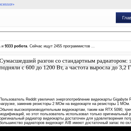
ocessor»
Гла
а
и
9333 робота
. Сейчас ищут 2455 программистов ...
Сумасшедший разгон со стандартным радиатором: 
подняли с 600 до 1200 Вт, а частота выросла до 3,2 
Пользователь Reddit увеличил энергопотребление видеокарты Gigabyte R
нагрузке, заменив резисторы 2 МОм на видеокарте на резисторы 1 МОм
Обычно высокопроизводительным видеокартам, таким как RTX 5090, тре
модификаций, но этот пользователь использовал только оригинальный 
оригинальный радиатор видеокарты достаточен для удовлетворения пот
большинство радиаторов видеокарт AIB имеют достаточный запас по о