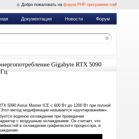
Добро пожаловать на
форум PHP программистов
!
вная
Документация
Новости
Форум
энергопотребление Gigabyte RTX 5090
ГГц
Дата:
2025-
08-
08
07:26
TX 5090 Aorus Master ICE с 600 Вт до 1200 Вт при полной
. Этот метод модификации называется «шунтированием».
буется водяное охлаждение при проведении
радиатор с воздушным охлаждением. Он считает, что
ребностей в охлаждении графического процессора, и
хлаждению.