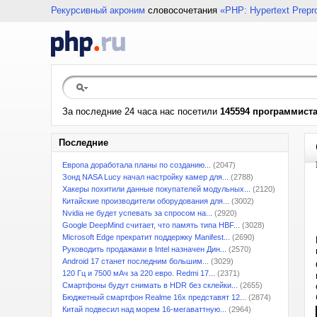
Рекурсивный акроним
словосочетания
«PHP: Hypertext Prepr
За последние 24 часа нас посетили
145594 программист
Последние
Европа доработала планы по созданию...
(2047)
Зонд NASA Lucy начал настройку камер для...
(2788)
Хакеры похитили данные покупателей модульных...
(2120)
Китайские производители оборудования для...
(3002)
Nvidia не будет успевать за спросом на...
(2920)
Google DeepMind считает, что память типа HBF...
(3028)
Microsoft Edge прекратит поддержку Manifest...
(2690)
Руководить продажами в Intel назначен Дин...
(2570)
Android 17 станет последним большим...
(3029)
120 Гц и 7500 мАч за 220 евро. Redmi 17...
(2371)
Смартфоны будут снимать в HDR без склейки...
(2655)
Бюджетный смартфон Realme 16x представят 12...
(2874)
Китай подвесил над морем 16-мегаваттную...
(2964)