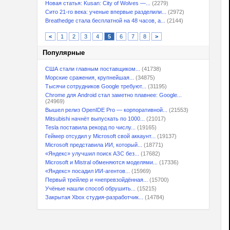
Новая статья: Kusan: City of Wolves —...
(2279)
Сито 21-го века: ученые впервые разделили...
(2972)
Breathedge стала бесплатной на 48 часов, а...
(2144)
<
1
2
3
4
5
6
7
8
>
Популярные
США стали главным поставщиком...
(41738)
Морские сражения, крупнейшая...
(34875)
Тысячи сотрудников Google требуют...
(31195)
Chrome для Android стал заметно плавнее: Google...
(24969)
Вышел релиз OpenIDE Pro — корпоративной...
(21553)
Mitsubishi начнёт выпускать по 1000...
(21017)
Tesla поставила рекорд по числу...
(19165)
Геймер отсудил у Microsoft свой аккаунт...
(19137)
Microsoft представила ИИ, который...
(18771)
«Яндекс» улучшил поиск АЗС без...
(17682)
Microsoft и Mistral обменяются моделями...
(17336)
«Яндекс» посадил ИИ-агентов...
(15969)
Первый трейлер и «непревзойдённая...
(15700)
Учёные нашли способ обрушить...
(15215)
Закрытая Xbox студия-разработчик...
(14784)