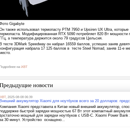
Фото Gigabyte
Он также использовал термопасту PTM 7950 и Upsiren UX Ultra, которы
термопаста. Модифицированная RTX 5090 потребляет 820 Вт мощности пр
ГГц, а температура держится около 79 градусов Цельсия.
В тесте 3DMark Speedway он набрал 16559 баллов, успешно заняв девято
конфигурация набрала 17 125 баллов в тесте Steel Nomad, заняв 11-е мес
место.
Подробнее на
iXBT
Предыдущие новости
iXBT
, 2025-08-08 06:39
Внешний аккумулятор Xiaomi для ноутбуков всего за 20 долларов: пред
Компания Xiaomi представила в Китае новый внешний аккумулятор, спо
поддержке быстрой зарядки мощностью 67 Вт этот компактный аккумуля
достаточно мощный для зарядки ноутбуков с USB-C. Xiaomi Power Bank 1
за 30 минут. Устройство оснащено...