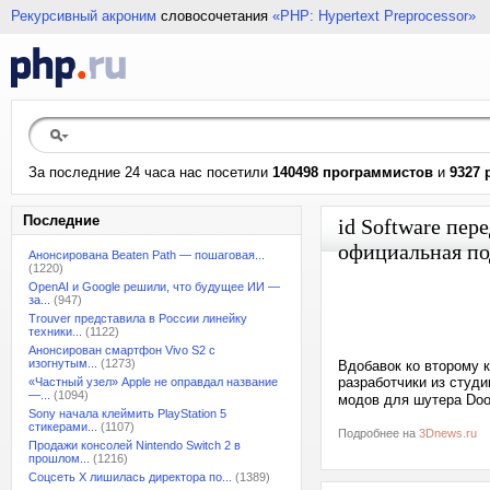
Рекурсивный акроним
словосочетания
«PHP: Hypertext Preprocessor»
За последние 24 часа нас посетили
140498 программистов
и
9327 
Последние
id Software пер
официальная по
Анонсирована Beaten Path — пошаговая...
(1220)
OpenAI и Google решили, что будущее ИИ —
за...
(947)
Trouver представила в России линейку
техники...
(1122)
Анонсирован смартфон Vivo S2 с
изогнутым...
(1273)
Вдобавок ко второму 
разработчики из студ
«Частный узел» Apple не оправдал название
—...
(1094)
модов для шутера Doo
Sony начала клеймить PlayStation 5
стикерами...
(1107)
Подробнее на
3Dnews.ru
Продажи консолей Nintendo Switch 2 в
прошлом...
(1216)
Соцсеть X лишилась директора по...
(1389)