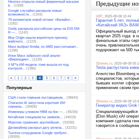
Hisense открыла новый фирменный магазин
Предыдущие но
в...
(1308)
Google случайно раскрыла новые
возможности...
(1343)
iXBT
, 2025-08-08 10:44
76 километров новой оптики: «Билайн»...
Гарантия 5 лет, полны
(1182)
«Китайский УАЗ» BAW 
Geely раскрыла российские цены на EX5 EM-
Официальный выход ле
R —...
(1142)
квартал 2025 года: в
Blue Origin нашла вероятную причину
финальные этапы серт
майского...
(1223)
очень привлекательно
Маск выбрал Nvidia, но AMD рассчитывает...
подорожают на 500 тыс
(1298)
Илон Маск забросил свой аналог
«Википедии»...
(1228)
3Dnews.ru
, 2025-08-08 05:
У M**a ИИ-модель тоже вышла из-под
Tesla распустила ком
контроля...
(1380)
Агентство Bloomberg 
<
1
2
3
4
5
6
7
8
>
специалистов, которые
бывших коллег сформи
Популярные
применение своим про
США стали главным поставщиком...
(39943)
3Dnews.ru
, 2025-08-08 10:
Character.AI запустила короткие ИИ-
Генератор видео Grok 
сериалы...
(39456)
Специализирующийся н
Инженеры уложили HBM на бок —...
(39236)
(Elon Musk) xAI опер
Китайские специалисты заявили,...
(34019)
компания сделала ген
Морские сражения, крупнейшая...
(33330)
говорится в сообщении
Датамайнер раскрыл дату релиза...
(32231)
Тысячи сотрудников Google требуют...
(28305)