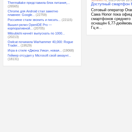
3Dnews.ru
, 2025-08-08 10:
Thermaltake представила блок питания,...
Доступный смартфон H
(26565)
Сотовый оператор Ora
Chrome для Android стал заметно
Сама Honor пока офиц
плавнее: Google...
(22759)
смартфонов среднего к
Россияне стали звонить и писать...
(22115)
оснащён 6,77-дюймовы
Вышел релиз OpenIDE Pro —
Гц и...
корпоративной...
(20705)
Mitsubishi начнёт выпускать по 1000...
(20213)
Owlcat починила Warhammer 40,000: Rogue
Trader...
(19529)
Игра в стиле «Джона Уика», новая...
(19068)
Геймер отсудил у Microsoft свой аккаунт...
(18131)