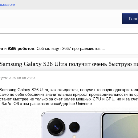
ocessor»
Гла
ов
и
9586 роботов
. Сейчас ищут 2667 программистов ...
Samsung Galaxy S26 Ultra получит очень быструю п
Дата: 2025-08-08 23:53
Samsung Galaxy S26 Ultra, как ожидается, получит топовую однокристал
само по себе обеспечит значительный прирост производительности по сра
станет быстрее не только за счет более мощных CPU и GPU, но и за с
Гбит/с. Об этом рассказал инсайдер Ice Universe.