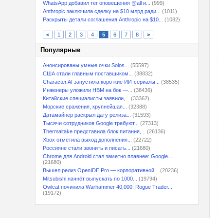
WhatsApp добавил тег оповещения @all и...
(999)
Anthropic заключила сделку на $10 млрд ради...
(1011)
Раскрыты детали соглашения Anthropic на $10...
(1082)
<
1
2
3
4
5
6
7
8
>
Популярные
Анонсированы умные очки Solos...
(55597)
США стали главным поставщиком...
(38832)
Character.AI запустила короткие ИИ-сериалы...
(38535)
Инженеры уложили HBM на бок —...
(38436)
Китайские специалисты заявили,...
(33362)
Морские сражения, крупнейшая...
(32388)
Датамайнер раскрыл дату релиза...
(31593)
Тысячи сотрудников Google требуют...
(27313)
Thermaltake представила блок питания,...
(26136)
Xbox отметила выход дополнения...
(22722)
Россияне стали звонить и писать...
(21680)
Chrome для Android стал заметно плавнее: Google...
(21680)
Вышел релиз OpenIDE Pro — корпоративной...
(20236)
Mitsubishi начнёт выпускать по 1000...
(19794)
Owlcat починила Warhammer 40,000: Rogue Trader...
(19172)