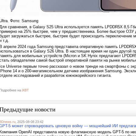
Ultra. Фото: Samsung
Для сравнения, в Galaxy S25 Ultra используется память LPDDR5X 8,5 Гбит
примерно на 25% быстрее, чем у предшественника. Более быстрое ОЗУ
будет загружаться быстрее, быстрее будет происходить переключение
и т.д.
В апреле 2024 года Samsung представила оперативную память LPDDR5X 1
использоваться в Galaxy S26 Ultra. В настоящее время ни один другой
память для мобильных устройств (Micron и SK Hynix предлагают LPDDR5T 
стать обладателем самой быстрой оперативной памяти на рынке мобиль
Ice Universe первым точно рассказал о новом тренде на смартфоны с эк
iPhone 14 и о 200-мегапиксельном датчике изображения Samsung. Экскл
отделе исследований и разработок южнокорейского гиганта.
Подробнее на
iXBT
Предыдущие новости
3Dnews.ru
, 2025-08-08 23:42
GPT-5 может спровоцировать ценовую войну — мощнейший ИИ предлага
Компания OpenAI представила новую флагманскую модель GPT-5 по неож