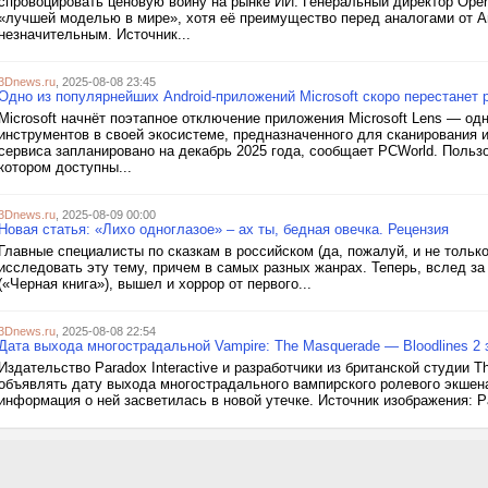
спровоцировать ценовую войну на рынке ИИ. Генеральный директор Open
«лучшей моделью в мире», хотя её преимущество перед аналогами от Ant
незначительным. Источник...
3Dnews.ru
, 2025-08-08 23:45
Одно из популярнейших Android-приложений Microsoft скоро перестанет 
Microsoft начнёт поэтапное отключение приложения Microsoft Lens — о
инструментов в своей экосистеме, предназначенного для сканирования
сервиса запланировано на декабрь 2025 года, сообщает PCWorld. Пользов
котором доступны...
3Dnews.ru
, 2025-08-09 00:00
Новая статья: «Лихо одноглазое» – ах ты, бедная овечка. Рецензия
Главные специалисты по сказкам в российском (да, пожалуй, и не толь
исследовать эту тему, причем в самых разных жанрах. Теперь, вслед за
(«Черная книга»), вышел и хоррор от первого...
3Dnews.ru
, 2025-08-08 22:54
Дата выхода многострадальной Vampire: The Masquerade — Bloodlines 2 
Издательство Paradox Interactive и разработчики из британской студии T
объявлять дату выхода многострадального вампирского ролевого экшена 
информация о ней засветилась в новой утечке. Источник изображения: Pa