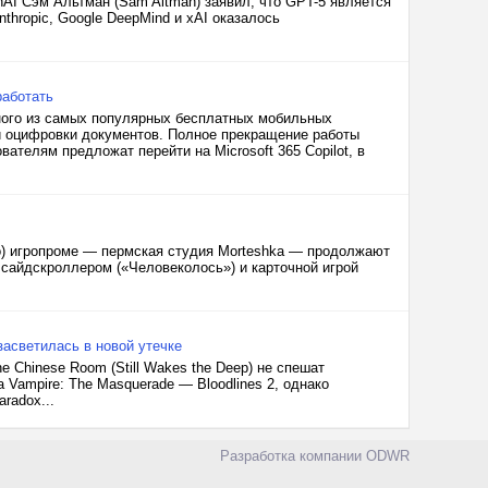
AI Сэм Альтман (Sam Altman) заявил, что GPT-5 является
hropic, Google DeepMind и xAI оказалось
работать
дного из самых популярных бесплатных мобильных
 и оцифровки документов. Полное прекращение работы
ателям предложат перейти на Microsoft 365 Copilot, в
ко) игропроме — пермская студия Morteshka — продолжают
 сайдскроллером («Человеколось») и карточной игрой
засветилась в новой утечке
he Chinese Room (Still Wakes the Deep) не спешат
Vampire: The Masquerade — Bloodlines 2, однако
radox...
Разработка компании
ODWR