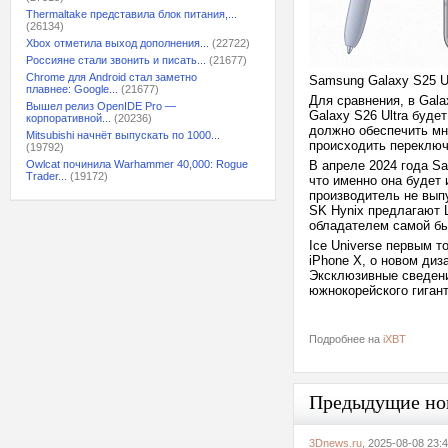
Thermaltake представила блок питания,...
(26134)
Xbox отметила выход дополнения...
(22722)
Россияне стали звонить и писать...
(21677)
Chrome для Android стал заметно
Samsung Galaxy S25 U
плавнее: Google...
(21677)
Для сравнения, в Gala
Вышел релиз OpenIDE Pro —
Galaxy S26 Ultra буд
корпоративной...
(20236)
должно обеспечить мн
Mitsubishi начнёт выпускать по 1000...
происходить переключ
(19792)
Owlcat починила Warhammer 40,000: Rogue
В апреле 2024 года S
Trader...
(19172)
что именно она будет 
производитель не вып
SK Hynix предлагают L
обладателем самой бы
Ice Universe первым т
iPhone X, о новом диз
Эксклюзивные сведени
южнокорейского гигант
Подробнее на
iXBT
Предыдущие но
3Dnews.ru
, 2025-08-08 23: