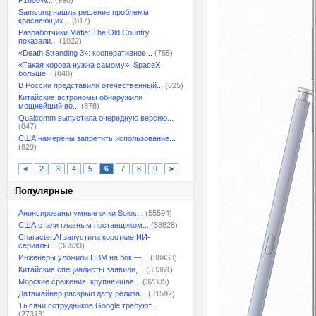
P1600W...
(998)
Samsung нашла решение проблемы
краснеющих...
(817)
Разработчики Mafia: The Old Country
показали...
(1022)
«Death Stranding 3»: кооперативное...
(755)
«Такая корова нужна самому»: SpaceX
больше...
(840)
В России представили отечественный...
(825)
Китайские астрономы обнаружили
мощнейший во...
(878)
Qualcomm выпустила очередную версию...
(847)
США намерены запретить использование...
(829)
<
2
3
4
5
6
7
8
9
>
Популярные
Анонсированы умные очки Solos...
(55594)
США стали главным поставщиком...
(38828)
Character.AI запустила короткие ИИ-
сериалы...
(38533)
Инженеры уложили HBM на бок —...
(38433)
Китайские специалисты заявили,...
(33361)
Морские сражения, крупнейшая...
(32385)
Датамайнер раскрыл дату релиза...
(31592)
Тысячи сотрудников Google требуют...
(27313)