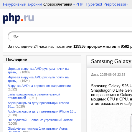
Рекурсивный акроним
словосочетания
«PHP: Hypertext Preprocessor»
За последние 24 часа нас посетили
119936 программистов
и
9582 
Последние
Samsung Galaxy
Игровая выручка AMD рухнула почти на
треть,...
(1008)
Дата: 2025-08-08 23:53
Игровая выручка AMD рухнула почти на
треть,...
(1624)
Samsung Galaxy S26 U
Выручка AMD на серверном направлении...
(1022)
Snapdragon 8 Elite Ge
Larian разразилась занимательной
по сравнению с Galaxy
статистикой...
(961)
мощных CPU и GPU, но
Apple раскрыла дату презентации iPhone
этом рассказал инсайд
18,...
(1029)
Apple раскрыла дату презентации iPhone 18...
(1019)
Не подлетай — опасно: угрожавший Земле...
(1008)
Gigabyte выпустила блок питания Aorus