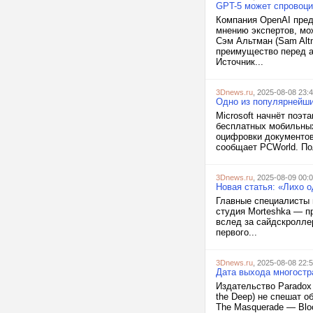
GPT-5 может спровоц
Компания OpenAI пред
мнению экспертов, мо
Сэм Альтман (Sam Alt
преимущество перед ан
Источник...
3Dnews.ru
, 2025-08-08 23:
Одно из популярнейших
Microsoft начнёт поэт
бесплатных мобильных
оцифровки документов
сообщает PCWorld. Пол
3Dnews.ru
, 2025-08-09 00:
Новая статья: «Лихо о
Главные специалисты п
студия Morteshka — п
вслед за сайдскроллер
первого...
3Dnews.ru
, 2025-08-08 22:
Дата выхода многостра
Издательство Paradox 
the Deep) не спешат о
The Masquerade — Bloo