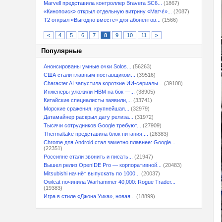
Marvell представила контроллер Bravera SC6...
(1867)
«Кинопоиск» открыл отдельную витрину «Матч!»...
(2087)
T2 открыл «Выгодно вместе» для абонентов...
(1566)
<
4
5
6
7
8
9
10
11
>
Популярные
Анонсированы умные очки Solos...
(56263)
США стали главным поставщиком...
(39516)
Character.AI запустила короткие ИИ-сериалы...
(39108)
Инженеры уложили HBM на бок —...
(38905)
Китайские специалисты заявили,...
(33741)
Морские сражения, крупнейшая...
(32979)
Датамайнер раскрыл дату релиза...
(31972)
Тысячи сотрудников Google требуют...
(27909)
Thermaltake представила блок питания,...
(26383)
Chrome для Android стал заметно плавнее: Google...
(22351)
Россияне стали звонить и писать...
(21947)
Вышел релиз OpenIDE Pro — корпоративной...
(20483)
Mitsubishi начнёт выпускать по 1000...
(20037)
Owlcat починила Warhammer 40,000: Rogue Trader...
(19383)
Игра в стиле «Джона Уика», новая...
(18899)