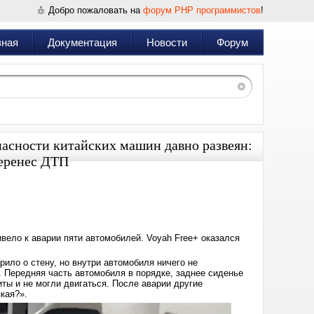
Добро пожаловать на
форум PHP программистов
!
вная
Документация
Новости
Форум
пасности китайских машин давно развеян:
перенес ДТП
Дата:
2025-
08-
12
12:11
ивело к аварии пяти автомобилей. Voyah Free+ оказался
ило о стену, но внутри автомобиля ничего не
 Передняя часть автомобиля в порядке, заднее сиденье
ы и не могли двигаться. После аварии другие
кая?».