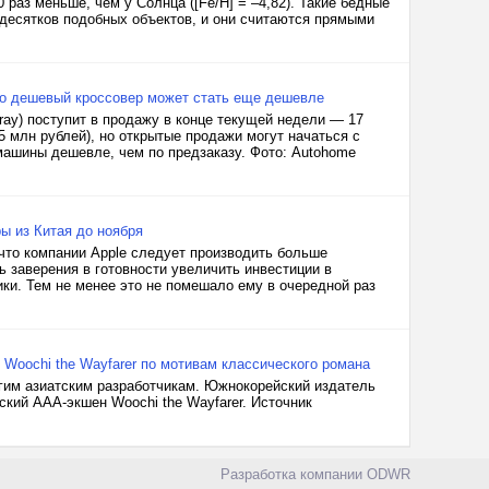
раз меньше, чем у Солнца ([Fe/H] = –4,82). Такие бедные
 десятков подобных объектов, и они считаются прямыми
ого дешевый кроссовер может стать еще дешевле
yray) поступит в продажу в конце текущей недели — 17
25 млн рублей), но открытые продажи могут начаться с
 машины дешевле, чем по предзаказу. Фото: Autohome
ы из Китая до ноября
что компании Apple следует производить больше
 заверения в готовности увеличить инвестиции в
ки. Тем не менее это не помешало ему в очередной раз
Woochi the Wayfarer по мотивам классического романа
угим азиатским разработчикам. Южнокорейский издатель
кий AAA-экшен Woochi the Wayfarer. Источник
Разработка компании
ODWR