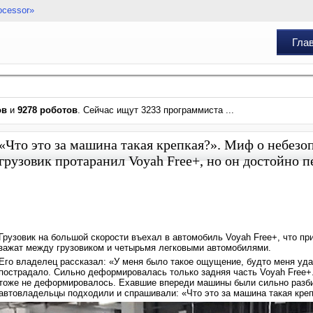
ocessor»
Гла
ов
и
9278 роботов
. Сейчас ищут 3233 программиста ...
«Что это за машина такая крепкая?». Миф о небезо
грузовик протаранил Voyah Free+, но он достойно 
Грузовик на большой скорости въехал в автомобиль Voyah Free+, что пр
зажат между грузовиком и четырьмя легковыми автомобилями.
Его владелец рассказал: «У меня было такое ощущение, будто меня удар
пострадало. Сильно деформировалась только задняя часть Voyah Free+.
тоже не деформировалось. Ехавшие впереди машины были сильно разбит
автовладельцы подходили и спрашивали: «Что это за машина такая креп