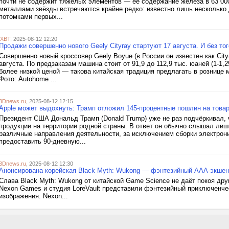
почти не содержит тяжёлых элементов — её содержание железа в 63 000 
металлами звёзды встречаются крайне редко: известно лишь несколько
потомками первых...
iXBT
, 2025-08-12 12:20
Продажи совершенно нового Geely Cityray стартуют 17 августа. И без т
Совершенно новый кроссовер Geely Boyue (в России он известен как Cit
августа. По предзаказам машина стоит от 91,9 до 112,9 тыс. юаней (1-1,
более низкой ценой — такова китайская традиция предлагать в рознице
Фото: Autohome ...
3Dnews.ru
, 2025-08-12 12:15
Apple может выдохнуть: Трамп отложил 145-процентные пошлин на товар
Президент США Дональд Трамп (Donald Trump) уже не раз подчёркивал, 
продукции на территории родной страны. В ответ он обычно слышал лишь
различные направления деятельности, за исключением сборки электрони
предоставить 90-дневную...
3Dnews.ru
, 2025-08-12 12:30
Анонсирована корейская Black Myth: Wukong — фэнтезийный AAA-экшен 
Слава Black Myth: Wukong от китайской Game Science не даёт покоя др
Nexon Games и студия LoreVault представили фэнтезийный приключенчес
изображения: Nexon...