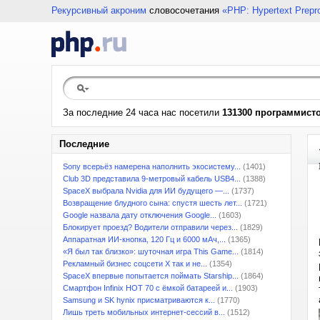
Рекурсивный акроним
словосочетания
«PHP: Hypertext Prepr
За последние 24 часа нас посетили
131300 программист
Последние
Sony всерьёз намерена наполнить экосистему...
(1401)
Club 3D представила 9-метровый кабель USB4...
(1388)
SpaceX выбрала Nvidia для ИИ будущего —...
(1737)
Возвращение блудного сына: спустя шесть лет...
(1721)
Google назвала дату отключения Google...
(1603)
Блокирует проезд? Водители отправили через...
(1829)
Аппаратная ИИ-кнопка, 120 Гц и 6000 мАч,...
(1365)
«Я был так близко»: шуточная игра This Game...
(1814)
Рекламный бизнес соцсети X так и не...
(1354)
SpaceX впервые попытается поймать Starship...
(1864)
Смартфон Infinix HOT 70 с ёмкой батареей и...
(1903)
Samsung и SK hynix присматриваются к...
(1770)
Лишь треть мобильных интернет-сессий в...
(1512)