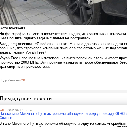
Фото mydrivers
На фотографиях с места происшествия видно, что багажник автомобиля
была помята, однако задние сиденья не пострадали.
Владелец добавил: «Я всё ещё в шоке. Машина доказала свою надёжнос
сообщил, что страховая компания признала его автомобиль не подлежа
заказал новый Voyah Free+.
Voyah Free+ полностью изготовлен из высокопрочной стали и имеет пр
прочностью 2000 МПа. Эти прочные материалы также обеспечивают безо
транспортных происшествий.
Подробнее на
iXBT
Предыдущие новости
iXBT
, 2025-08-12 12:13
На окраине Млечного Пути астрономы обнаружили редкую звезду GDR3 5
Солнце
В гало Млечного Пути астрономы обнаружили одну из самых «первобытн