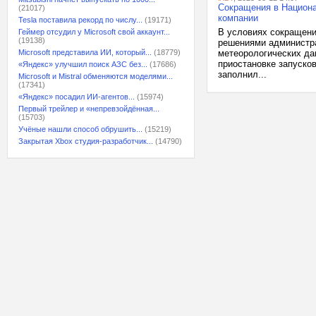
Сокращения в Национа
(21017)
компании
Tesla поставила рекорд по числу...
(19171)
В условиях сокращени
Геймер отсудил у Microsoft свой аккаунт...
(19138)
решениями администра
Microsoft представила ИИ, который...
(18779)
метеорологических дан
приостановке запуско
«Яндекс» улучшил поиск АЗС без...
(17686)
заполнил...
Microsoft и Mistral обменяются моделями...
(17341)
«Яндекс» посадил ИИ-агентов...
(15974)
Первый трейлер и «непревзойдённая...
(15703)
Учёные нашли способ обрушить...
(15219)
Закрытая Xbox студия-разработчик...
(14790)