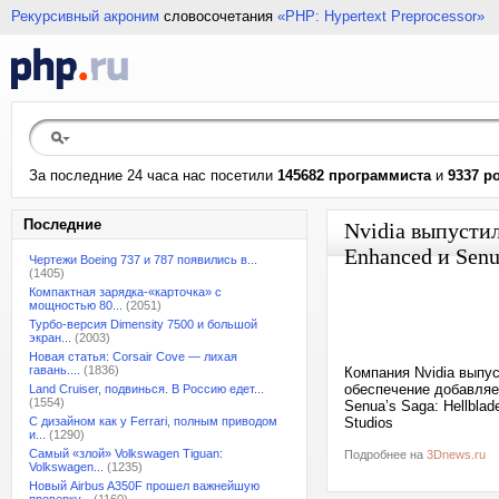
Рекурсивный акроним
словосочетания
«PHP: Hypertext Preprocessor»
За последние 24 часа нас посетили
145682 программиста
и
9337 р
Последние
Nvidia выпусти
Enhanced и Senu
Чертежи Boeing 737 и 787 появились в...
(1405)
Компактная зарядка-«карточка» с
мощностью 80...
(2051)
Турбо-версия Dimensity 7500 и большой
экран...
(2003)
Новая статья: Corsair Cove — лихая
гавань....
(1836)
Компания Nvidia выпу
обеспечение добавляе
Land Cruiser, подвинься. В Россию едет...
(1554)
Senua’s Saga: Hellbla
С дизайном как у Ferrari, полным приводом
Studios
и...
(1290)
Самый «злой» Volkswagen Tiguan:
Подробнее на
3Dnews.ru
Volkswagen...
(1235)
Новый Airbus A350F прошел важнейшую