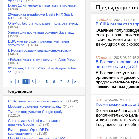
проверку...
(1160)
Всего 12 км между аппаратами: в космосе...
Предыдущие но
(1260)
20-ядерная платформа Nvidia RTX Spark
N1X...
(1836)
3Dnews.ru
, 2025-08-12 15:
OnePlus бесплатно раздает пользователям...
В США разработали тр
(1824)
Обычные полупроводни
Уцелевший после приводнения Starship...
спектра технологичес
(1559)
Такие датчики и конт
BMW уже не будет прежней: компания
движущихся со скорос
запустила...
(1614)
В России создали радиационно-стойкий...
(1462)
3Dnews.ru
, 2025-08-12 15:
«Роботы нам в этом помогут»: Илон Маск...
В России стартовали 
(1067)
автономностью до 38 
9200 мАч, 100 Вт, IP69K, Snapdragon 6 Gen
5:...
(1387)
В России поступили в
эргономичным дизайно
<
1
2
3
4
5
6
7
8
>
продолжительное врем
коаксиальными динами
Популярные
iXBT
, 2025-08-12 13:58
США стали главным поставщиком...
(41743)
Космический аппарат 
Морские сражения, крупнейшая...
(34877)
Космический аппарат 
Тысячи сотрудников Google требуют...
дополнительную цель 
(31216)
чтобы пролететь мимо
Chrome для Android стал заметно
Lucy включает в себя 
плавнее: Google...
(24978)
Вышел релиз OpenIDE Pro —
корпоративной...
(21559)
iXBT
, 2025-08-12 14:07
Mitsubishi начнёт выпускать по 1000...