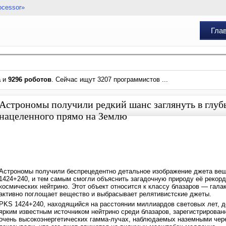
ocessor»
Гла
а
и
9296 роботов
. Сейчас ищут 3207 программистов ...
Астрономы получили редкий шанс заглянуть в глуб
нацеленного прямо на Землю
Астрономы получили беспрецедентно детальное изображение джета веще
1424+240, и тем самым смогли объяснить загадочную природу её рекорд
космических нейтрино. Этот объект относится к классу блазаров — гала
активно поглощает вещество и выбрасывает релятивистские джеты.
PKS 1424+240, находящийся на расстоянии миллиардов световых лет, д
ярким известным источником нейтрино среди блазаров, зарегистрирован
очень высокоэнергетических гамма-лучах, наблюдаемых наземными чер