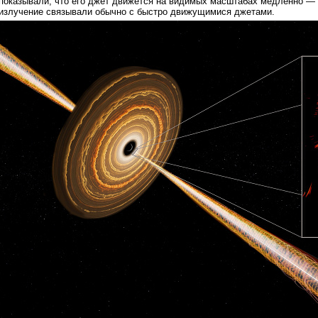
показывали, что его джет движется на видимых масштабах медленно —
излучение связывали обычно с быстро движущимися джетами.