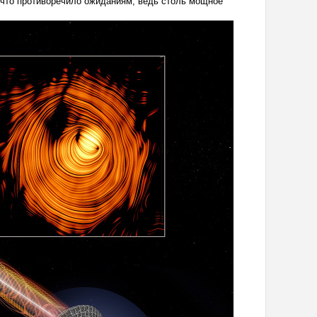
 что противоречило ожиданиям, ведь столь мощное