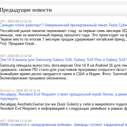
Предыдущие новости
iXBT
, 2025-08-13 11:34
Санкции точно работают? Американский бронированный пикап Tesla Cybe
Российский рынок пикапов переживает спад: за первые семь месяцев 202
меньше, чем за аналогичный период прошлого года. Это происходит на 
Первое место по итогам 7 месяцев продаж удерживает китайский бренд 
Pro). Продажи Great...
iXBT
, 2025-08-13 12:02
One UI 8 вышла для Samsung Galaxy S24, Galaxy S24 Plus и Galaxy S24 Ul
Samsung обещала выпустить бета-версию One UI 8 на Android 16 для лин
сдержала: свежее ПО стало для участников программы открытого бета-т
ближайшее время релиз ожидается также в США и Индии. Фото: Sammobi
Великобритании прошивка обозначена...
3Dnews.ru
, 2025-08-13 11:41
Инсайдер: Resident Evil Requiem станет прощальной игрой Леона, а ремей
подождать
Инсайдер AestheticGamer (он же Dusk Golem) у себя в микроблоге поде
Resident Evil Requiem и информацией о следующих ремейках в рамках 
iXBT
, 2025-08-13 11:04
BMW готовится к «внедорожным войнам»: баварцы готовят хардкорный 