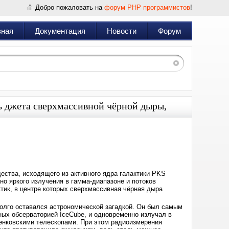
Добро пожаловать на
форум PHP программистов
!
вная
Документация
Новости
Форум
ь джета сверхмассивной чёрной дыры,
Дата:
2025-
08-
13
11:33
ства, исходящего из активного ядра галактики PKS
но яркого излучения в гамма-диапазоне и потоков
ктик, в центре которых сверхмассивная чёрная дыра
олго оставался астрономической загадкой. Он был самым
ных обсерваторией IceCube, и одновременно излучал в
енковскими телескопами. При этом радиоизмерения