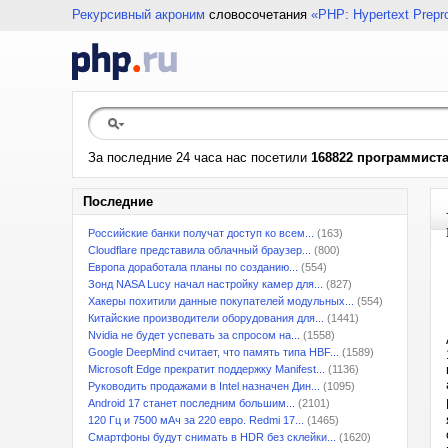
Рекурсивный акроним
словосочетания
«PHP: Hypertext Prepr
За последние 24 часа нас посетили
168822 программист
Последние
Российские банки получат доступ ко всем...
(163)
Cloudflare представила облачный браузер...
(800)
Европа доработала планы по созданию...
(554)
Зонд NASA Lucy начал настройку камер для...
(827)
Хакеры похитили данные покупателей модульных...
(554)
Китайские производители оборудования для...
(1441)
Nvidia не будет успевать за спросом на...
(1558)
Google DeepMind считает, что память типа HBF...
(1589)
Microsoft Edge прекратит поддержку Manifest...
(1136)
Руководить продажами в Intel назначен Дин...
(1095)
Android 17 станет последним большим...
(2101)
120 Гц и 7500 мАч за 220 евро. Redmi 17...
(1465)
Смартфоны будут снимать в HDR без склейки...
(1620)