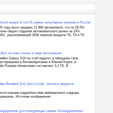
rtruck вошел в топ-15 самых популярных пикапов в России
5 года было продано 11 883 автомобиля, что на 20,5%
фоне общего падения автомобильного рынка на 24%.
JAC, реализовавший 2836 пикапов (модели T9, T8 и T8
tra, но пока только в виде бета-версии
ейки Galaxy S24 на этой неделе, и обещание свое
естирования в Великобритании и Южной Корее, в
le Размер обновления составляет 3,2 ГБ. В
ки Resident Evil Zero и Code: Veronica придётся
лился новыми подробностями амбициозного хоррора
франшизы. Источник изображения:
внедорожник для конкуренции самим «Гелендвагеном»