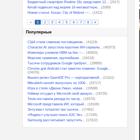
Бюджетный смартфон Realme 16x представят 12...
(2017)
Китай подвесил над морем 16-мегаваттную...
(2089)
Новая статья: Kusan: City of Wolves —...
(1412)
<
1
2
3
4
5
6
7
8
>
Популярные
США стали главным поставщиком...
(41119)
Character.AI запустила короткие ИИ-сериалы...
(40373)
Инженеры уложили HBM на бок —...
(40003)
Морские сражения, крупнейшая...
(34218)
Тысячи сотрудников Google требуют...
(29889)
Chrome для Android стал заметно плавнее: Google...
(24076)
Вышел релиз OpenIDE Pro — корпоративной...
(21161)
Mitsubishi начнёт выпускать по 1000...
(20717)
Игра в стиле «Джона Уика», новая...
(19588)
Геймер отсудил у Microsoft свой аккаунт...
(18735)
Tesla поставила рекорд по числу...
(18370)
Microsoft представила ИИ, который...
(18100)
Энтузиаст потратил три тысячи...
(17462)
«Яндекс» улучшил поиск АЗС без...
(17245)
Samsung рассчитывает запустить...
(17022)