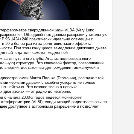
нтерферометре сверхдлинной базы VLBA (Very Long
ого разрешения. Объединённые данные раскрыли уникальную
ет PKS 1424+240 практически идеально совмещён с
 в 30 и более раз из-за релятивистского эффекта —
льности. При этом кажущееся замедление движения джета
 для наблюдателя кажется медленной.
 заглянуть в его глубь. Анализ поляризованного
дальную) структуру. Это ключевой фактор, позволяющий
 до энергий, достаточных для рождения гамма-лучей и
диоастрономии Макса Планка (Германия), разгадка этой
вными чёрными дырами способны ускорять не только
ных нейтрино. Это важное звено в цепочке
х диапазонах — от радио до нейтрино.
 с начала 2000-х годов ведётся мониторинг
интерферометрии (VLBI), соединяющий радиотелескопы по
шее доступное в астрономии разрешение и позволяет