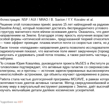
Иллюстрация: NSF / AUI / NRAO / B. Saxton / Y.Y. Kovalev et al.
Решение этой головоломки принёс анализ 15 лет наблюдений на радиои
Baseline Array), который позволяет достигать беспрецедентного углов
структуру магнитного поля вблизи основания джета. Оказалось, что дж
направлением на Землю. Благодаря этому яркость излучения возрастает
особой формы «оптической иллюзии», предсказанной теорией относите
— тоже эффект проекции: плазма мчится почти со скоростью света, но
Такое точное «попадание» направления джета позволило исследователям
радиоизлучения показал, что магнитное поле имеет закрученную (торои
запускать и удерживать узкий поток плазмы, а также разгонять частицы
нейтрино.
По словам Юрия Ковалёва, руководителя проекта MuSES в Институте ра
головоломки подтверждает, что активные ядра галактик со сверхмасси
электроны, но и протоны — источник зарегистрированных высокоэнергич
«многослойной» астрономии, где объекты изучают одновременно в разны
Работа стала частью долгосрочной программы MOJAVE, в рамках которой
релятивистских джетов активных галактик. Метод сверхдлиннобазовой 
всему миру в виртуальный инструмент размером с Землю, даёт высочай
изучать мельчайшие детали далёких космических ускорителей.
Подробнее на
iXBT