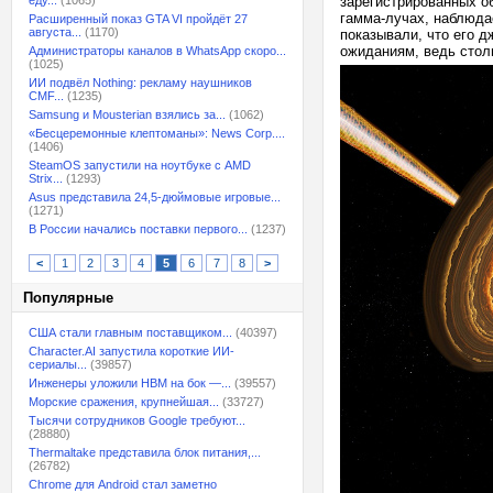
еду...
(1065)
зарегистрированных о
гамма-лучах, наблюда
Расширенный показ GTA VI пройдёт 27
августа...
(1170)
показывали, что его 
ожиданиям, ведь стол
Администраторы каналов в WhatsApp скоро...
(1025)
ИИ подвёл Nothing: рекламу наушников
CMF...
(1235)
Samsung и Mousterian взялись за...
(1062)
«Бесцеремонные клептоманы»: News Corp....
(1406)
SteamOS запустили на ноутбуке с AMD
Strix...
(1293)
Asus представила 24,5-дюймовые игровые...
(1271)
В России начались поставки первого...
(1237)
<
1
2
3
4
5
6
7
8
>
Популярные
США стали главным поставщиком...
(40397)
Character.AI запустила короткие ИИ-
сериалы...
(39857)
Инженеры уложили HBM на бок —...
(39557)
Морские сражения, крупнейшая...
(33727)
Тысячи сотрудников Google требуют...
(28880)
Thermaltake представила блок питания,...
(26782)
Chrome для Android стал заметно