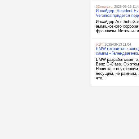
3Dnews.ru
, 2025-08-13 11:4
Инсайдер: Resident Ev
Veronica придётся по
Инсайдер AestheticGa
амбициозного хоррора
франшизы. Источник и
iXBT
, 2025-08-13 11:04
BMW готовится к «вне
самим «Гелендвагено
BMW разрабатывает ха
Benz G-Class. Об этом
Новинка с внутренним
несущим, не рамным, 
что...