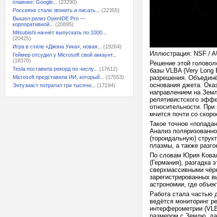
плавнее: Google...
(23290)
Россияне стали звонить и писать...
(22355)
Вышел релиз OpenIDE Pro —
корпоративной...
(20895)
Mitsubishi начнёт выпускать по 1000...
(20425)
Игра в стиле «Джона Уика», новая...
(19264)
Иллюстрация: NSF / AUI
Геймер отсудил у Microsoft свой аккаунт...
(18370)
Решение этой головол
Tesla поставила рекорд по числу...
(17612)
базы VLBA (Very Long 
Microsoft представила ИИ, который...
(17553)
разрешения. Объединё
основания джета. Ока
Энтузиаст потратил три тысячи...
(17194)
направлением на Землю
релятивистского эффе
относительности. При
мчится почти со скор
Такое точное «попада
Анализ поляризованно
(тороидальную) струк
плазмы, а также разго
По словам Юрия Ковал
(Германия), разгадка 
сверхмассивными чёрн
зарегистрированных в
астрономии, где объе
Работа стала частью 
ведётся мониторинг р
интерферометрии (VLB
размером с Землю, да