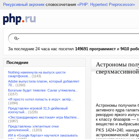
Рекурсивный акроним
словосочетания
«PHP: Hypertext Preprocessor»
За последние 24 часа нас посетил
149691 программист
и
9410 роб
Последние
Астрономы полу
сверхмассивной
Nothing намекнула на выпуск шести
смартфонов...
(1143)
Adobe выпустила плагин, который добавляет
70...
(1260)
Богатым будет тяжелее: Caviar утяжелила...
(1157)
«Я просто хотел попасть в игру»: актёр...
(1094)
Астрономы получили б
Представлен игровой 31,5-дюймовый
активного ядра галак
изогнутый...
(1226)
рекордно яркого излуч
«Экстраординарно жестокая» игра Machine...
к классу блазаров — г
(1087)
вещество и выбрасыва
Представлены элегантные очки
PKS 1424+240, находя
дополненной...
(1203)
астрономической зага
ИИ в «Google Картах» научился заказывать