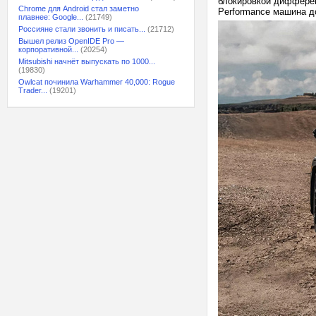
блокировкой дифференц
Chrome для Android стал заметно
Performance машина д
плавнее: Google...
(21749)
Россияне стали звонить и писать...
(21712)
Вышел релиз OpenIDE Pro —
корпоративной...
(20254)
Mitsubishi начнёт выпускать по 1000...
(19830)
Owlcat починила Warhammer 40,000: Rogue
Trader...
(19201)