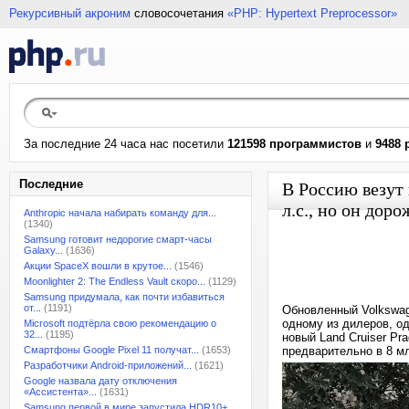
Рекурсивный акроним
словосочетания
«PHP: Hypertext Preprocessor»
За последние 24 часа нас посетили
121598 программистов
и
9488 
Последние
В Россию везут
л.с., но он доро
Anthropic начала набирать команду для...
(1340)
Samsung готовит недорогие смарт-часы
Galaxy...
(1636)
Акции SpaceX вошли в крутое...
(1546)
Moonlighter 2: The Endless Vault скоро...
(1129)
Samsung придумала, как почти избавиться
от...
(1191)
Обновленный Volkswag
одному из дилеров, од
Microsoft подтёрла свою рекомендацию о
32...
(1195)
новый Land Cruiser Pr
Смартфоны Google Pixel 11 получат...
(1653)
предварительно в 8 мл
Разработчики Android-приложений...
(1621)
Google назвала дату отключения
«Ассистента»...
(1631)
Samsung первой в мире запустила HDR10+...