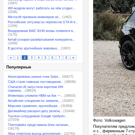
(1587)
ИИ-модели могут работать на чём угодно:...
(2036)
Microsoft призвала инженеров не...
(1462)
Российские энтузиасты перенесли GTA III в...
(1204)
Внедорожник BAIC BJ40 вновь появился в...
(1175)
Китай ускорил развёртывание конкурента...
(1049)
В десятку крупнейших мировых...
(1957)
<
1
2
3
4
5
6
7
8
>
Популярные
Анонсированы умные очки Solos...
(55677)
США стали главным поставщиком...
(38936)
Character.AI запустила короткие ИИ-
сериалы...
(38614)
Инженеры уложили HBM на бок —...
(38503)
Китайские специалисты заявили,...
(33397)
Морские сражения, крупнейшая...
(32459)
Датамайнер раскрыл дату релиза...
(31644)
Тысячи сотрудников Google требуют...
(27379)
Фото: Volkswagen
Thermaltake представила блок питания,...
Покупателям предложа
(26170)
л.с., фирменным 7-ст
Xbox отметила выход дополнения...
(22742)