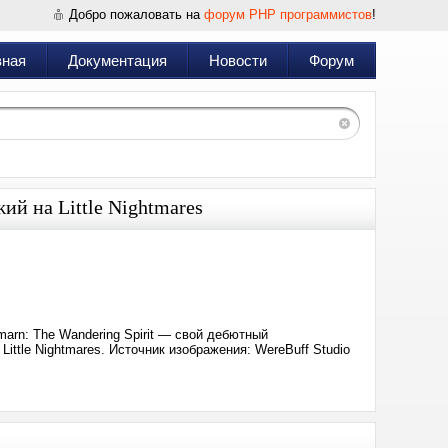
Добро пожаловать на
форум PHP программистов
!
вная
Документация
Новости
Форум
ий на Little Nightmares
Дата:
2025-
08-
14
17:19
arn: The Wandering Spirit — свой дебютный
ittle Nightmares. Источник изображения: WereBuff Studio