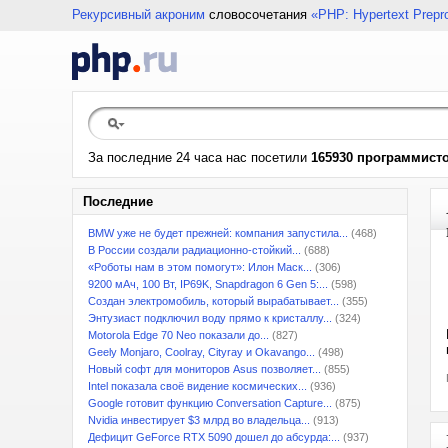
Рекурсивный акроним
словосочетания
«PHP: Hypertext Prepr
За последние 24 часа нас посетили
165930 программист
Последние
BMW уже не будет прежней: компания запустила...
(468)
В России создали радиационно-стойкий...
(688)
«Роботы нам в этом помогут»: Илон Маск...
(306)
9200 мАч, 100 Вт, IP69K, Snapdragon 6 Gen 5:...
(598)
Создан электромобиль, который вырабатывает...
(355)
Энтузиаст подключил воду прямо к кристаллу...
(324)
Motorola Edge 70 Neo показали до...
(827)
Geely Monjaro, Coolray, Cityray и Okavango...
(498)
Новый софт для мониторов Asus позволяет...
(855)
Intel показала своё видение космических...
(936)
Google готовит функцию Conversation Capture...
(875)
Nvidia инвестирует $3 млрд во владельца...
(913)
Дефицит GeForce RTX 5090 дошел до абсурда:...
(937)