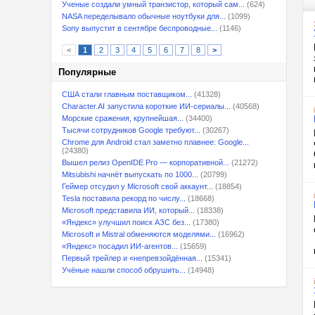
Ученые создали умный транзистор, который сам...
(624)
NASA переделывало обычные ноутбуки для...
(1099)
Sony выпустит в сентябре беспроводные...
(1146)
<
1
2
3
4
5
6
7
8
>
Популярные
США стали главным поставщиком...
(41328)
Character.AI запустила короткие ИИ-сериалы...
(40568)
Морские сражения, крупнейшая...
(34400)
Тысячи сотрудников Google требуют...
(30267)
Chrome для Android стал заметно плавнее: Google...
(24380)
Вышел релиз OpenIDE Pro — корпоративной...
(21272)
Mitsubishi начнёт выпускать по 1000...
(20799)
Геймер отсудил у Microsoft свой аккаунт...
(18854)
Tesla поставила рекорд по числу...
(18668)
Microsoft представила ИИ, который...
(18338)
«Яндекс» улучшил поиск АЗС без...
(17380)
Microsoft и Mistral обменяются моделями...
(16962)
«Яндекс» посадил ИИ-агентов...
(15659)
Первый трейлер и «непревзойдённая...
(15341)
Учёные нашли способ обрушить...
(14948)