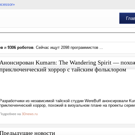
ocessor»
Гла
ов
и
9306 роботов
. Сейчас ищут 2098 программистов ...
Анонсирован Kumarn: The Wandering Spirit — похож
приключенческий хоррор с тайским фольклором
Разработчики из независимой тайской студии WereBuff анонсировали Kum
приключенческий хоррор, похожий в визуальном плане на проекты серии L
Подробнее на
3Dnews.ru
Предыдущие новости