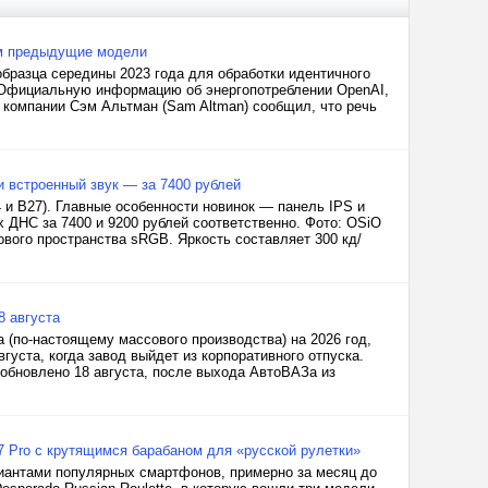
чем предыдущие модели
бразца середины 2023 года для обработки идентичного
n. Официальную информацию об энергопотреблении OpenAI,
ва компании Сэм Альтман (Sam Altman) сообщил, что речь
и встроенный звук — за 7400 рублей
и B27). Главные особенности новинок — панель IPS и
 ДНС за 7400 и 9200 рублей соответственно. Фото: OSiO
вого пространства sRGB. Яркость составляет 300 кд/
8 августа
a (по-настоящему массового производства) на 2026 год,
густа, когда завод выйдет из корпоративного отпуска.
зобновлено 18 августа, после выхода АвтоВАЗа из
17 Pro с крутящимся барабаном для «русской рулетки»
риантами популярных смартфонов, примерно за месяц до