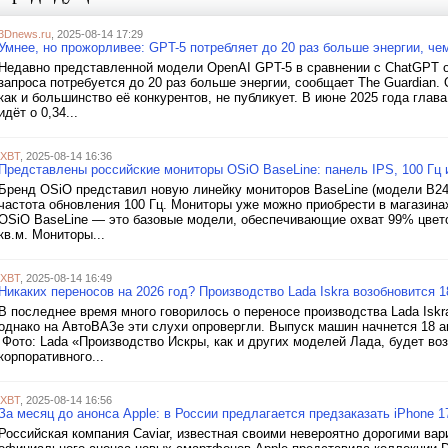
3Dnews.ru
, 2025-08-14 17:29
Умнее, но прожорливее: GPT-5 потребляет до 20 раз больше энергии, 
Недавно представленной модели OpenAI GPT-5 в сравнении с ChatGPT о
запроса потребуется до 20 раз больше энергии, сообщает The Guardia
как и большинство её конкурентов, не публикует. В июне 2025 года гла
идёт о 0,34...
iXBT
, 2025-08-14 16:36
Представлены российские мониторы OSiO BaseLine: панель IPS, 100 Гц 
Бренд OSiO представил новую линейку мониторов BaseLine (модели B24 
частота обновления 100 Гц. Мониторы уже можно приобрести в магазинах
OSiO BaseLine — это базовые модели, обеспечивающие охват 99% цвето
кв.м. Мониторы...
iXBT
, 2025-08-14 16:49
Никаких переносов на 2026 год? Производство Lada Iskra возобновится 1
В последнее время много говорилось о переносе производства Lada Iskr
однако на АвтоВАЗе эти слухи опровергли. Выпуск машин начнется 18 ав
Фото: Lada «Производство Искры, как и других моделей Лада, будет во
корпоративного...
iXBT
, 2025-08-14 16:56
За месяц до анонса Apple: в России предлагается предзаказать iPhone 
Российская компания Caviar, известная своими невероятно дорогими ва