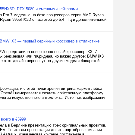
9955HX3D, RTX 5080 и сменными кейкапами
on Pro 7 моделью на базе процессоров серии AMD Ryzen
Ryzen 9955HX3D с частотой до 5,4 ГГц и дополнительной
BMW iX3 — первый серийный кроссовер в стилистике
MW представила совершенно новый кроссовер iX3. И
ак бензиновая или гибридная, но важно другое: BMW iX3
е этот дизайн перенесут на другие модели баварской
ормации, и с этой точки зрения витрина маркетплейса
ы. OpenAI намеревается создать собственную платформу
логии искусственного интеллекта. Источник изображения:
всего в €5999
ела в Берлине презентацию трёх оригинальных проектов,
 EV. По итогам презентации десять партнёров компании
 Astraux, ознаменовав крупное достижение в