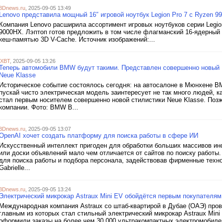
3Dnews.ru
, 2025-09-05 13:49
Lenovo представила мощный 16″ игровой ноутбук Legion Pro 7 с Ryzen 
Компания Lenovo расширила ассортимент игровых ноутбуков серии Legi
9000HX. Лэптоп готов предложить в том числе флагманский 16-ядерный 
кеш-памятью 3D V-Cache. Источник изображений:...
iXBT
, 2025-09-05 13:26
Теперь автомобили BMW будут такими. Представлен совершенно новый 
Neue Klasse
Историческое событие состоялось сегодня: на автосалоне в Мюнхене B
пускай чисто электрическая модель заинтересует не так много людей, к
стал первым носителем совершенно новой стилистики Neue Klasse. Позж
компании. Фото: BMW В...
3Dnews.ru
, 2025-09-05 13:07
OpenAI хочет создать платформу для поиска работы в сфере ИИ
Искусственный интеллект пригоден для обработки больших массивов инф
или доски объявлений мало чем отличается от сайтов по поиску работ
для поиска работы и подбора персонала, задействовав фирменные техно
Gabrielle...
3Dnews.ru
, 2025-09-05 13:24
Электрический микрокар Astraux Mini EV обойдётся первым покупателям 
Международная компания Astraux со штаб-квартирой в Дубае (ОАЭ) пров
главным из которых стал стильный электрический микрокар Astraux Mini
оформили заказы на более чем 30 000 ультракомпактных электромобилей