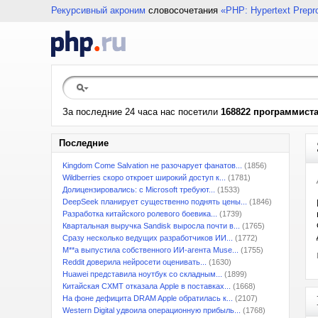
Рекурсивный акроним
словосочетания
«PHP: Hypertext Prepr
За последние 24 часа нас посетили
168822 программист
Последние
Kingdom Come Salvation не разочарует фанатов...
(1856)
Wildberries скоро откроет широкий доступ к...
(1781)
Долицензировались: с Microsoft требуют...
(1533)
DeepSeek планирует существенно поднять цены...
(1846)
Разработка китайского ролевого боевика...
(1739)
Квартальная выручка Sandisk выросла почти в...
(1765)
Сразу несколько ведущих разработчиков ИИ...
(1772)
M**a выпустила собственного ИИ-агента Muse...
(1755)
Reddit доверила нейросети оценивать...
(1630)
Huawei представила ноутбук со складным...
(1899)
Китайская CXMT отказала Apple в поставках...
(1668)
На фоне дефицита DRAM Apple обратилась к...
(2107)
Western Digital удвоила операционную прибыль...
(1768)