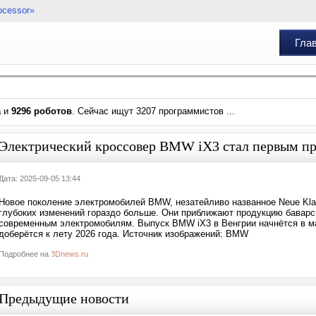
ocessor»
Гла
а
и
9296 роботов
. Сейчас ищут 3207 программистов ...
Электрический кроссовер BMW iX3 стал первым пр
Дата: 2025-09-05 13:44
Новое поколение электромобилей BMW, незатейливо названное Neue Kla
глубоких изменений гораздо больше. Они приближают продукцию баварс
современным электромобилям. Выпуск BMW iX3 в Венгрии начнётся в м
доберётся к лету 2026 года. Источник изображений: BMW
Подробнее на
3Dnews.ru
Предыдущие новости