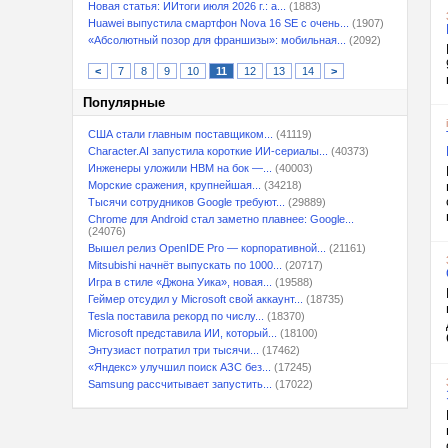
Новая статья: ИИтоги июля 2026 г.: а...
(1883)
Huawei выпустила смартфон Nova 16 SE с очень...
(1907)
«Абсолютный позор для франшизы»: мобильная...
(2092)
<
7
8
9
10
11
12
13
14
>
Популярные
США стали главным поставщиком...
(41119)
Character.AI запустила короткие ИИ-сериалы...
(40373)
Инженеры уложили HBM на бок —...
(40003)
Морские сражения, крупнейшая...
(34218)
Тысячи сотрудников Google требуют...
(29889)
Chrome для Android стал заметно плавнее: Google...
(24076)
Вышел релиз OpenIDE Pro — корпоративной...
(21161)
Mitsubishi начнёт выпускать по 1000...
(20717)
Игра в стиле «Джона Уика», новая...
(19588)
Геймер отсудил у Microsoft свой аккаунт...
(18735)
Tesla поставила рекорд по числу...
(18370)
Microsoft представила ИИ, который...
(18100)
Энтузиаст потратил три тысячи...
(17462)
«Яндекс» улучшил поиск АЗС без...
(17245)
Samsung рассчитывает запустить...
(17022)