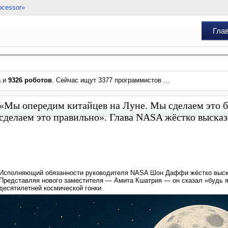
ocessor»
Гла
а
и
9326 роботов
. Сейчас ищут 3377 программистов ...
«Мы опередим китайцев на Луне. Мы сделаем это б
сделаем это правильно». Глава NASA жёстко выска
Исполняющий обязанности руководителя NASA Шон Даффи жёстко выска
Представляя нового заместителя — Амита Кшатрия — он сказал «будь я
десятилетней космической гонки.