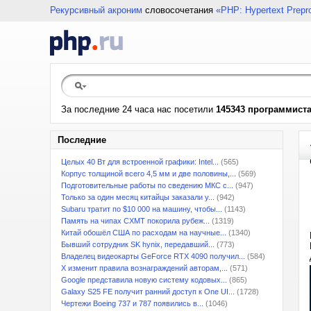
Рекурсивный акроним
словосочетания
«PHP: Hypertext Prepr
За последние 24 часа нас посетили
145343 программист
Последние
Целых 40 Вт для встроенной графики: Intel...
(565)
Корпус толщиной всего 4,5 мм и две половины,...
(569)
Подготовительные работы по сведению МКС с...
(947)
Только за один месяц китайцы заказали у...
(942)
Subaru тратит по $10 000 на машину, чтобы...
(1143)
Память на чипах CXMT покорила рубеж...
(1319)
Китай обошёл США по расходам на научные...
(1340)
Бывший сотрудник SK hynix, передавший...
(773)
Владелец видеокарты GeForce RTX 4090 получил...
(584)
X изменит правила вознаграждений авторам,...
(571)
Google представила новую систему кодовых...
(865)
Galaxy S25 FE получит ранний доступ к One UI...
(1728)
Чертежи Boeing 737 и 787 появились в...
(1046)