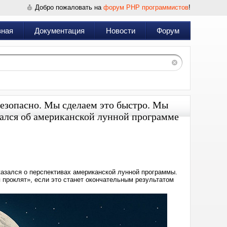
Добро пожаловать на
форум PHP программистов
!
вная
Документация
Новости
Форум
езопасно. Мы сделаем это быстро. Мы
зался об американской лунной программе
Дата:
2025-
09-
06
18:48
зался о перспективах американской лунной программы.
 проклят», если это станет окончательным результатом