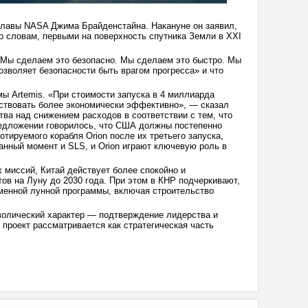
главы NASA Джима Брайденстайна. Накануне он заявил,
го словам, первыми на поверхность спутника Земли в XXI
 Мы сделаем это безопасно. Мы сделаем это быстро. Мы
зволяет безопасности быть врагом прогресса» и что
ы Artemis. «При стоимости запуска в 4 миллиарда
ствовать более экономически эффективно», — сказал
ва над снижением расходов в соответствии с тем, что
редложении говорилось, что США должны постепенно
тируемого корабля Orion после их третьего запуска,
данный момент и SLS, и Orion играют ключевую роль в
 миссий, Китай действует более спокойно и
ов на Луну до 2030 года. При этом в КНР подчеркивают,
еменной лунной программы, включая строительство
волический характер — подтверждение лидерства и
 проект рассматривается как стратегическая часть