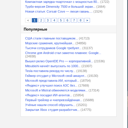
Компактная зарядка-«карточка» с мощностью 80...
(1722)
Турбо-версия Dimensity 7500 и большой экран...
(1664)
Новая статья: Corsair Cove — лихая гавань....
(1524)
<
1
2
3
4
5
6
7
8
>
Популярные
США стали главным поставщиком...
(41713)
Морские сражения, крупнейшая...
(34856)
Тысячи сотрудников Google требуют...
(31137)
Chrome для Android стал заметно плавнее: Google...
(24938)
Вышел релиз OpenIDE Pro — корпоративной...
(21536)
Mitsubishi начнёт выпускать по 1000...
(21007)
Tesla поставила рекорд по числу...
(19138)
Геймер отсудил у Microsoft свой аккаунт...
(19130)
Microsoft представила ИИ, который...
(18754)
«Яндекс» улучшил поиск АЗС без...
(17669)
Microsoft и Mistral обменяются моделями...
(17314)
«Яндекс» посадил ИИ-агентов...
(15954)
Первый трейлер и «непревзойдённая...
(15688)
Учёные нашли способ обрушить...
(15201)
Закрытая Xbox студия-разработчик...
(14775)