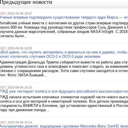
Предыдущие новости
iXBT
, 2025-09-06 18:57
Учёные впервые подтвердили существование твёрдого ядра Марса — его
Китайские учёные вместе с коллегами из других стран впервые подтвер
около 600 км. Команда под руководством профессоров Сунь Даоюаня и М
изучила данные марсотрясений, собранные зондом NASA InSight. С 2018
сигналы были...
iXBT
, 2025-09-06 19:03
«Всё равно, что «купить автомобиль и врезаться на нем в дерево, чтоб
хочет отключить спутники OCO-2 и OCO-3 ради экономии
Администрация Дональда Трампа собирается вывести из работы два сп
уровень углекислого газа в атмосфере и помогают следить за изменени
связано с сокращением расходов. Хотя сами спутники находятся в отли
лет. Фото: NASA Бывший...
iXBT
, 2025-09-06 18:10
РЖД уже тестирует колёса и оси будущего российского высокоскоростно
РЖД начала испытания ключевых элементов ходовой части нового высок
колёса и оси для моторной и немоторной тележек. Все детали произвед
специалисты ВНИКТИ в Коломне, где установлен единственный в России
пару при движении поезда...
iXBT
, 2025-09-06 18:14
Альтернатива дизелю: водородные грузовики Mercedes-Benz GenH2 прое