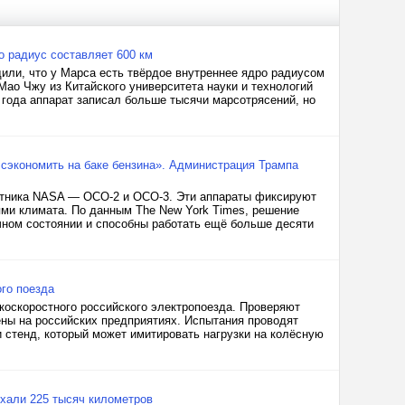
 радиус составляет 600 км
дили, что у Марса есть твёрдое внутреннее ядро радиусом
ао Чжу из Китайского университета науки и технологий
 года аппарат записал больше тысячи марсотрясений, но
ы сэкономить на баке бензина». Администрация Трампа
утника NASA — OCO-2 и OCO-3. Эти аппараты фиксируют
ями климата. По данным The New York Times, решение
чном состоянии и способны работать ещё больше десяти
го поезда
оскоростного российского электропоезда. Проверяют
ены на российских предприятиях. Испытания проводят
 стенд, который может имитировать нагрузки на колёсную
хали 225 тысяч километров