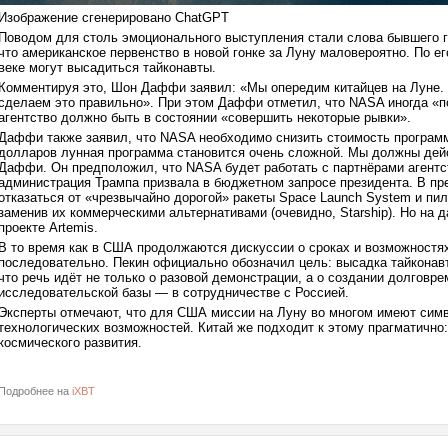
Изображение сгенерировано ChatGPT
Поводом для столь эмоционального выступления стали слова бывшего 
что американское первенство в новой гонке за Луну маловероятно. По е
веке могут высадиться тайконавты.
Комментируя это, Шон Даффи заявил: «Мы опередим китайцев на Луне.
сделаем это правильно». При этом Даффи отметил, что NASA иногда «по
агентство должно быть в состоянии «совершить некоторые рывки».
Даффи также заявил, что NASA необходимо снизить стоимость программ
долларов лунная программа становится очень сложной. Мы должны дей
Даффи. Он предположил, что NASA будет работать с партнёрами агентст
администрация Трампа призвала в бюджетном запросе президента. В п
отказаться от «чрезвычайно дорогой» ракеты Space Launch System и пило
заменив их коммерческими альтернативами (очевидно, Starship). Но на 
проекте Artemis.
В то время как в США продолжаются дискуссии о сроках и возможностях
последовательно. Пекин официально обозначил цель: высадка тайконавт
что речь идёт не только о разовой демонстрации, а о создании долговр
исследовательской базы — в сотрудничестве с Россией.
Эксперты отмечают, что для США миссии на Луну во многом имеют сим
технологических возможностей. Китай же подходит к этому прагматично:
космического развития.
Подробнее на
iXBT