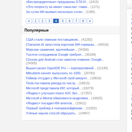
«Беспрецедентные» предзаказы GTA VI...
(2415)
«Это попросту не имеет смысла»: глава...
(1271)
За сутки ИИ выявил несколько сотен...
(1385)
<
1
2
3
4
5
6
7
8
>
Популярные
США стали главным поставщиком...
(41282)
Character.AI запустила короткие ИИ-сериалы...
(40516)
Морские сражения, крупнейшая...
(34356)
Тысячи сотрудников Google требуют...
(30189)
Chrome для Android стал заметно плавнее: Google...
(24305)
Вышел релиз OpenIDE Pro — корпоративной...
(21245)
Mitsubishi начнёт выпускать по 1000...
(20782)
Геймер отсудил у Microsoft свой аккаунт...
(18816)
Tesla поставила рекорд по числу...
(18615)
Microsoft представила ИИ, который...
(18279)
«Яндекс» улучшил поиск АЗС без...
(17357)
Microsoft и Mistral обменяются моделями...
(16925)
«Яндекс» посадил ИИ-агентов...
(15611)
Первый трейлер и «непревзойдённая...
(15302)
Учёные нашли способ обрушить...
(14907)