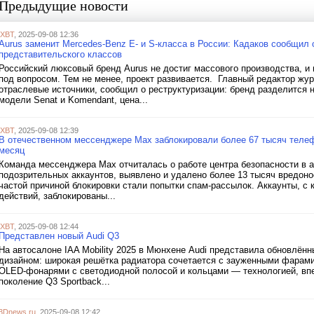
Предыдущие новости
iXBT
, 2025-09-08 12:36
Aurus заменит Mercedes-Benz E- и S-класса в России: Кадаков сообщил 
представительского классов
Российский люксовый бренд Aurus не достиг массового производства, и
под вопросом. Тем не менее, проект развивается. Главный редактор жу
отраслевые источники, сообщил о реструктуризации: бренд разделится 
модели Senat и Komendant, цена...
iXBT
, 2025-09-08 12:39
В отечественном мессенджере Max заблокировали более 67 тысяч телеф
месяц
Команда мессенджера Max отчиталась о работе центра безопасности в ав
подозрительных аккаунтов, выявлено и удалено более 13 тысяч вредоно
частой причиной блокировки стали попытки спам-рассылок. Аккаунты, 
действий, заблокированы...
iXBT
, 2025-09-08 12:44
Представлен новый Audi Q3
На автосалоне IAA Mobility 2025 в Мюнхене Audi представила обновлён
дизайном: широкая решётка радиатора сочетается с зауженными фара
OLED-фонарями с светодиодной полосой и кольцами — технологией, впе
поколение Q3 Sportback...
3Dnews.ru
, 2025-09-08 12:42