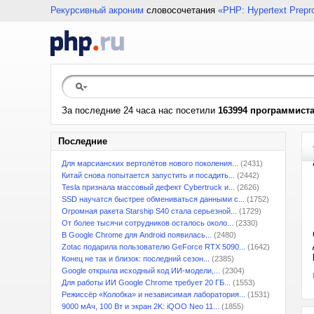
Рекурсивный акроним
словосочетания
«PHP: Hypertext Prepr
За последние 24 часа нас посетили
163994 программист
Последние
Для марсианских вертолётов нового поколения...
(2431)
Китай снова попытается запустить и посадить...
(2442)
Tesla признала массовый дефект Cybertruck и...
(2626)
SSD научатся быстрее обмениваться данными с...
(1752)
Огромная ракета Starship S40 стала серьезной...
(1729)
От более тысячи сотрудников осталось около...
(2330)
В Google Chrome для Android появилась...
(2480)
Zotac подарила пользователю GeForce RTX 5090...
(1642)
Конец не так и близок: последний сезон...
(2385)
Google открыла исходный код ИИ-модели,...
(2304)
Для работы ИИ Google Chrome требует 20 ГБ...
(1553)
Режиссёр «Колобка» и независимая лаборатория...
(1531)
9000 мАч, 100 Вт и экран 2K: iQOO Neo 11...
(1855)