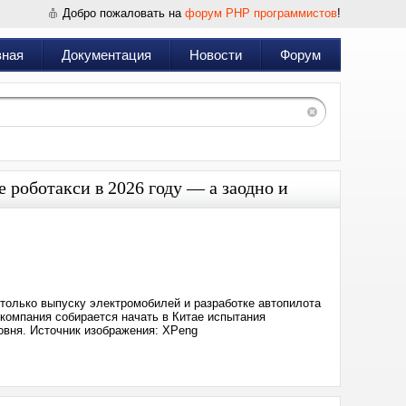
Добро пожаловать на
форум PHP программистов
!
вная
Документация
Новости
Форум
 роботакси в 2026 году — а заодно и
Дата:
2025-
09-
08
13:22
только выпуску электромобилей и разработке автопилота
 компания собирается начать в Китае испытания
овня. Источник изображения: XPeng