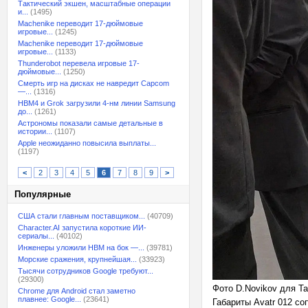
Тактический экшен, масштабные операции
и...
(1495)
Machenike переводит 17-дюймовые
игровые...
(1245)
Machenike переводит 17-дюймовые
игровые...
(1133)
Thunderobot перевела игровые 17-
дюймовые...
(1250)
Смерть игр на дисках не навредит Capcom
—...
(1316)
HBM4 и Grok загрузили 4-нм линии Samsung
до...
(1261)
Астрономы показали самые детальные в
истории...
(1107)
Apple неожиданно повысила выплаты...
(1197)
<
2
3
4
5
6
7
8
9
>
Популярные
США стали главным поставщиком...
(40709)
Character.AI запустила короткие ИИ-
сериалы...
(40102)
Инженеры уложили HBM на бок —...
(39781)
Морские сражения, крупнейшая...
(33923)
Тысячи сотрудников Google требуют...
(29300)
Фото D.Novikov для Ta
Chrome для Android стал заметно
плавнее: Google...
(23641)
Габариты Avatr 012 с