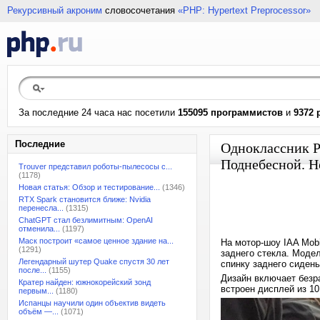
Рекурсивный акроним
словосочетания
«PHP: Hypertext Preprocessor»
За последние 24 часа нас посетили
155095 программистов
и
9372 
Последние
Одноклассник P
Поднебесной. Н
Trouver представил роботы-пылесосы с...
(1178)
Новая статья: Обзор и тестирование...
(1346)
RTX Spark становится ближе: Nvidia
перенесла...
(1315)
ChatGPT стал безлимитным: OpenAI
отменила...
(1197)
Маск построит «самое ценное здание на...
На мотор-шоу IAA Mobi
(1291)
заднего стекла. Моде
Легендарный шутер Quake спустя 30 лет
спинку заднего сидень
после...
(1155)
Дизайн включает безр
Кратер найден: южнокорейский зонд
встроен дисплей из 10
первым...
(1180)
Испанцы научили один объектив видеть
объём —...
(1071)