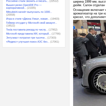
Россияне стали звонить и писать...
(22512)
ширина 1999 мм, высо
дюйм. Салон отделан к
Вышел релиз OpenIDE Pro —
корпоративной...
(21005)
Оснащение включает к
Mitsubishi начнёт выпускать по 1000...
ароматизатор на три к
(20558)
кресел, что дополняе
Игра в стиле «Джона Уика», новая...
(19403)
Геймер отсудил у Microsoft свой аккаунт...
(18522)
Tesla поставила рекорд по числу...
(17952)
Microsoft представила ИИ, который...
(17766)
Энтузиаст потратил три тысячи...
(17303)
«Яндекс» улучшил поиск АЗС без...
(17061)