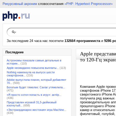
Рекурсивный акроним
словосочетания
«PHP: Hypertext Preprocessor»
За последние 24 часа нас посетили
132664 программиста
и
9286 р
Последние
Apple представи
то 120-Гц экран
Астрономы показали самые детальные в
истории...
(110)
Apple неожиданно повысила выплаты...
(113)
Nothing намекнула на выпуск шести
смартфонов...
(216)
Adobe выпустила плагин, который добавляет
70...
(500)
Компания Apple провел
Богатым будет тяжелее: Caviar утяжелила...
смартфонов iPhone 17
(471)
сверхтонкого iPhone A
«Я просто хотел попасть в игру»: актёр...
(436)
получила ряд важных 
производительную апп
Представлен игровой 31,5-дюймовый
изогнутый...
(658)
прошлогоднего iPhone 
камер и относительно 
«Экстраординарно жестокая» игра Machine...
(634)
фиолетовый, голубой,