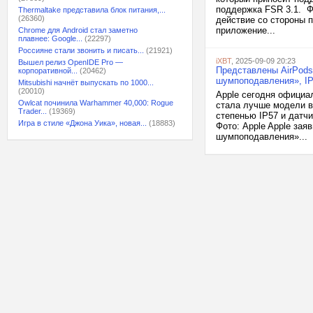
поддержка FSR 3.1. Ф
Thermaltake представила блок питания,...
(26360)
действие со стороны п
приложение...
Chrome для Android стал заметно
плавнее: Google...
(22297)
Россияне стали звонить и писать...
(21921)
iXBT
, 2025-09-09 20:23
Вышел релиз OpenIDE Pro —
Представлены AirPods 
корпоративной...
(20462)
шумпоподавления», IP
Mitsubishi начнёт выпускать по 1000...
(20010)
Apple сегодня официа
Owlcat починила Warhammer 40,000: Rogue
стала лучше модели в
Trader...
(19369)
степенью IP57 и датчи
Игра в стиле «Джона Уика», новая...
(18883)
Фото: Apple Apple зая
шумпоподавления»...