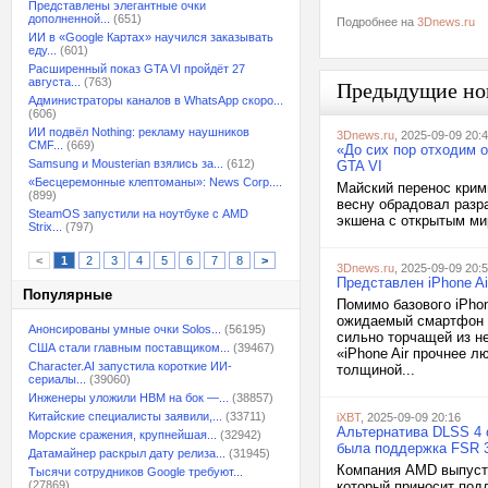
Представлены элегантные очки
дополненной...
(651)
Подробнее на
3Dnews.ru
ИИ в «Google Картах» научился заказывать
еду...
(601)
Расширенный показ GTA VI пройдёт 27
августа...
(763)
Предыдущие но
Администраторы каналов в WhatsApp скоро...
(606)
ИИ подвёл Nothing: рекламу наушников
3Dnews.ru
, 2025-09-09 20:
CMF...
(669)
«До сих пор отходим о
Samsung и Mousterian взялись за...
(612)
GTA VI
«Бесцеремонные клептоманы»: News Corp....
Майский перенос крим
(899)
весну обрадовал разр
SteamOS запустили на ноутбуке с AMD
экшена с открытым мир
Strix...
(797)
<
1
2
3
4
5
6
7
8
>
3Dnews.ru
, 2025-09-09 20:
Представлен iPhone A
Популярные
Помимо базового iPhon
ожидаемый смартфон A
Анонсированы умные очки Solos...
(56195)
сильно торчащей из не
США стали главным поставщиком...
(39467)
«iPhone Air прочнее л
Character.AI запустила короткие ИИ-
толщиной...
сериалы...
(39060)
Инженеры уложили HBM на бок —...
(38857)
Китайские специалисты заявили,...
(33711)
iXBT
, 2025-09-09 20:16
Альтернатива DLSS 4 с
Морские сражения, крупнейшая...
(32942)
была поддержка FSR 
Датамайнер раскрыл дату релиза...
(31945)
Компания AMD выпусти
Тысячи сотрудников Google требуют...
(27869)
который приносит под