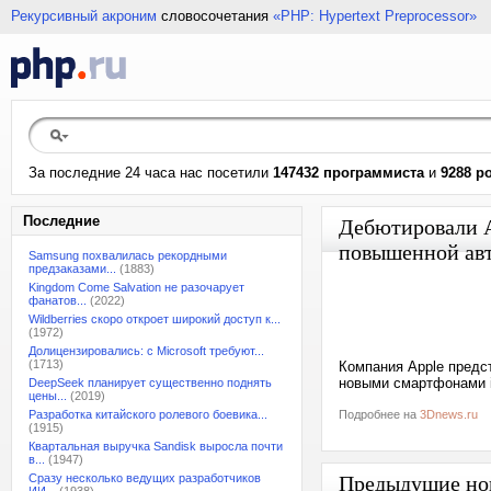
Рекурсивный акроним
словосочетания
«PHP: Hypertext Preprocessor»
За последние 24 часа нас посетили
147432 программиста
и
9288 р
Последние
Дебютировали A
повышенной ав
Samsung похвалилась рекордными
предзаказами...
(1883)
Kingdom Come Salvation не разочарует
фанатов...
(2022)
Wildberries скоро откроет широкий доступ к...
(1972)
Долицензировались: с Microsoft требуют...
(1713)
Компания Apple предс
новыми смартфонами i
DeepSeek планирует существенно поднять
цены...
(2019)
Разработка китайского ролевого боевика...
Подробнее на
3Dnews.ru
(1915)
Квартальная выручка Sandisk выросла почти
в...
(1947)
Сразу несколько ведущих разработчиков
Предыдущие но