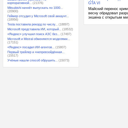
GTA VI
корпоративной...
(21376)
Mitsubishi начнёт выпускать по 1000...
Майский перенос крим
(20900)
весну обрадовал разр
Геймер отсудил у Microsoft свой аккаунт...
экшена с открытым мир
(18956)
Tesla поставила рекорд по числу...
(18897)
Microsoft представила ИИ, который...
(18532)
«Яндекс» улучшил поиск АЗС без...
(17497)
Microsoft и Mistral обменяются моделями...
(17151)
«Яндекс» посадил ИИ-агентов...
(15807)
Первый трейлер и «непревзойдённая...
(15517)
Учёные нашли способ обрушить...
(15073)