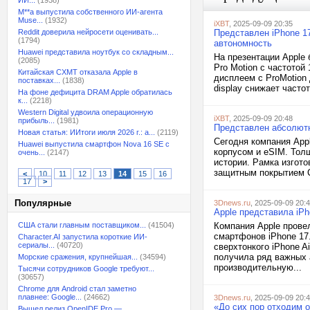
ИИ...
(1938)
M**a выпустила собственного ИИ-агента
Muse...
(1932)
iXBT
, 2025-09-09 20:35
Reddit доверила нейросети оценивать...
Представлен iPhone 17
(1794)
автономность
Huawei представила ноутбук со складным...
На презентации Apple
(2085)
Pro Motion с частотой
Китайская CXMT отказала Apple в
дисплеем с ProMotion
поставках...
(1838)
display снижает часто
На фоне дефицита DRAM Apple обратилась
к...
(2218)
Western Digital удвоила операционную
iXBT
, 2025-09-09 20:48
прибыль...
(1981)
Представлен абсолютн
Новая статья: ИИтоги июля 2026 г.: а...
(2119)
Сегодня компания App
Huawei выпустила смартфон Nova 16 SE с
корпусом и eSIM. Толщ
очень...
(2147)
истории. Рамка изгото
защитным покрытием Ce
<
10
11
12
13
14
15
16
17
>
Популярные
3Dnews.ru
, 2025-09-09 20:
Apple представила iPh
США стали главным поставщиком...
(41504)
Компания Apple провел
смартфонов iPhone 17
Character.AI запустила короткие ИИ-
сериалы...
(40720)
сверхтонкого iPhone A
получила ряд важных 
Морские сражения, крупнейшая...
(34594)
производительную...
Тысячи сотрудников Google требуют...
(30657)
Chrome для Android стал заметно
плавнее: Google...
(24662)
3Dnews.ru
, 2025-09-09 20:
«До сих пор отходим о
Вышел релиз OpenIDE Pro —