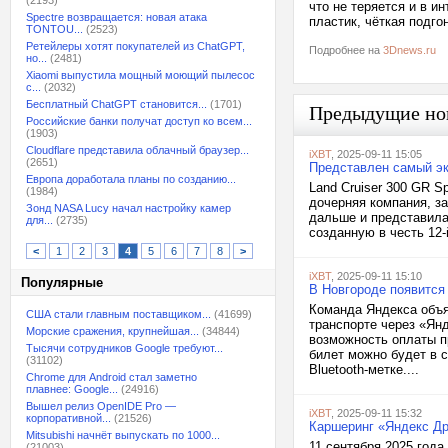
(2193)
что не теряется и в и
Spectre возвращается: новая атака
пластик, чёткая подго
TONTOU...
(2523)
Ретейлеры хотят покупателей из ChatGPT,
Подробнее на
3Dnews.ru
но...
(2481)
Xiaomi выпустила мощный моющий пылесос
с...
(2032)
Бесплатный ChatGPT становится...
(1701)
Предыдущие но
Российские банки получат доступ ко всем...
(1903)
Cloudflare представила облачный браузер...
iXBT
, 2025-09-11 15:05
(2651)
Представлен самый эк
Европа доработала планы по созданию...
Land Cruiser 300 GR S
(1984)
дочерняя компания, з
Зонд NASA Lucy начал настройку камер
дальше и представила 
для...
(2735)
созданную в честь 12-
<
1
2
3
4
5
6
7
8
>
iXBT
, 2025-09-11 15:10
Популярные
В Новгороде появится
Команда Яндекса объя
США стали главным поставщиком...
(41699)
транспорте через «Ян
Морские сражения, крупнейшая...
(34844)
возможность оплаты п
Тысячи сотрудников Google требуют...
билет можно будет в 
(31102)
Bluetooth-метке....
Chrome для Android стал заметно
плавнее: Google...
(24916)
Вышел релиз OpenIDE Pro —
iXBT
, 2025-09-11 15:32
корпоративной...
(21526)
Каршеринг «Яндекс Др
Mitsubishi начнёт выпускать по 1000...
11 сентября 2025 года
(21003)