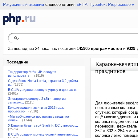
Рекурсивный акроним
словосочетания
«PHP: Hypertext Preprocessor»
За последние 24 часа нас посетили
145905 программистов
и
9329 
Последние
Караоке-вечери
праздников
Техдиректор M**a: ИИ следует
использовать,...
(1819)
С дизайном Nokia Lumia, экраном 3,2 дюйма
и...
(1753)
В США увидели военную угрозу в дронах с...
(2461)
Электровелосипед с 2 кВт·ч энергии,
запасом...
(2113)
Для любителей весёло
портативные колонки 
Конфигурация памяти из 2015 года,
процессор...
(2316)
спутник, который соз
«Мы собираемся построить заводы на
ещё можно удивить и 
Луне»....
(1744)
колонка выделяется с
У Европы будет свой Starlink: ЕС утвердил...
переноски, держатель
(2576)
362 × 302 × 254 мм и 
В США создали молекулярный анализатор...
колонка легко помеща