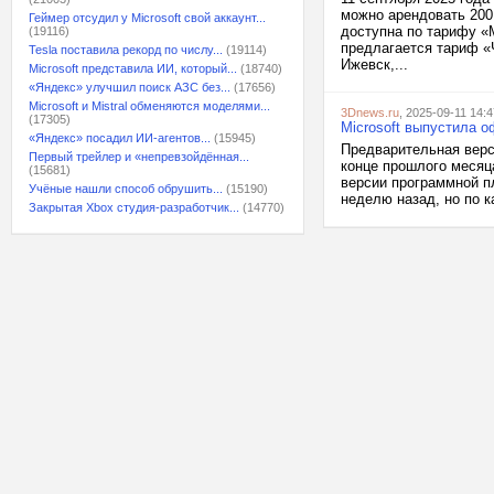
можно арендовать 200
Геймер отсудил у Microsoft свой аккаунт...
доступна по тарифу «
(19116)
предлагается тариф «Ч
Tesla поставила рекорд по числу...
(19114)
Ижевск,...
Microsoft представила ИИ, который...
(18740)
«Яндекс» улучшил поиск АЗС без...
(17656)
Microsoft и Mistral обменяются моделями...
3Dnews.ru
, 2025-09-11 14:4
(17305)
Microsoft выпустила 
«Яндекс» посадил ИИ-агентов...
(15945)
Предварительная верс
Первый трейлер и «непревзойдённая...
конце прошлого месяц
(15681)
версии программной п
Учёные нашли способ обрушить...
(15190)
неделю назад, но по к
Закрытая Xbox студия-разработчик...
(14770)