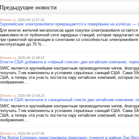
Предыдущие новости
3Dnews.ru
, 2025-09-13 07:26
Европейские электромобили превращаются в повербанки на колёсах — э
Для многих жителей мегаполисов идея покупки электромобиля остаётся 
зависимости от публичной сети зарядных станций, которая предлагает 
при грамотной организации в сочетании со способностью электромобиля 
эксплуатации до 75 %....
3Dnews.ru
, 2025-09-13 08:23
Власти США добавили в «чёрный список» две китайские компании, чере
SMIC является крупнейшим контрактным производителем чипов, благодар
получать 7-нм компоненты в условиях серьёзных санкций США. Сама SM
США, а теперь эта участь постигла пару китайских компаний, которые п
изображения:...
3Dnews.ru
, 2025-09-13 08:23
Власти США включили в санкционный список две китайские компании, п
SMIC является крупнейшим контрактным производителем чипов, благодар
получать 7-нм компоненты в условиях серьёзных санкций США. Сама SM
США, а теперь эта участь постигла пару китайских компаний, которые п
изображения:...
3Dnews.ru
, 2025-09-13 07:55
The Boring Company приостановила прокладку туннеля в районе Лас-Вег