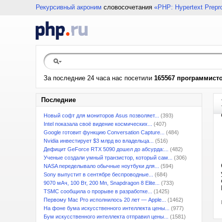
Рекурсивный акроним
словосочетания
«PHP: Hypertext Prepr
За последние 24 часа нас посетили
165567 программист
Последние
Новый софт для мониторов Asus позволяет...
(393)
Intel показала своё видение космических...
(407)
Google готовит функцию Conversation Capture...
(484)
Nvidia инвестирует $3 млрд во владельца...
(516)
Дефицит GeForce RTX 5090 дошел до абсурда:...
(482)
Ученые создали умный транзистор, который сам...
(306)
NASA переделывало обычные ноутбуки для...
(594)
Sony выпустит в сентябре беспроводные...
(684)
9070 мАч, 100 Вт, 200 Мп, Snapdragon 8 Elite...
(733)
TSMC сообщила о прорыве в разработке...
(1425)
Первому Mac Pro исполнилось 20 лет — Apple...
(1462)
На фоне бума искусственного интеллекта цены...
(977)
Бум искусственного интеллекта отправил цены...
(1581)