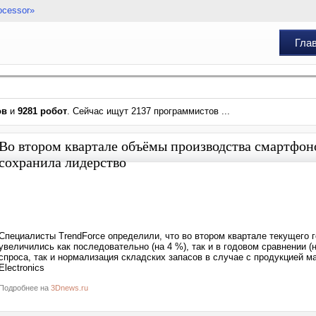
ocessor»
Гла
ов
и
9281 робот
. Сейчас ищут 2137 программистов ...
Во втором квартале объёмы производства смартфон
сохранила лидерство
Специалисты TrendForce определили, что во втором квартале текущего
увеличились как последовательно (на 4 %), так и в годовом сравнении (
спроса, так и нормализация складских запасов в случае с продукцией м
Electronics
Подробнее на
3Dnews.ru