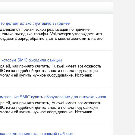
то делает их эксплуатацию выгоднее
далёкой от практической реализации по причине
не самые выгодные тарифы. Volkswagen утверждает, что
отдавать заряд обратно в сеть можно экономить на его
з которые SMIC обходила санкции
я ей, как принято считать, Huawei имеет возможность
IC из-за подобной деятельности попала под санкции
омогали ей купить нужное оборудование. Источник
омогавшие SMIC купить оборудование для выпуска чипов
я ей, как принято считать, Huawei имеет возможность
IC из-за подобной деятельности попала под санкции
омогали ей купить нужное оборудование. Источник
аса после инцидента с травмой рабочего