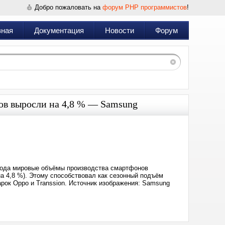
Добро пожаловать на
форум PHP программистов
!
вная
Документация
Новости
Форум
ов выросли на 4,8 % — Samsung
Дата:
2025-
09-
13
06:46
 года мировые объёмы производства смартфонов
на 4,8 %). Этому способствовал как сезонный подъём
арок Oppo и Transsion. Источник изображения: Samsung