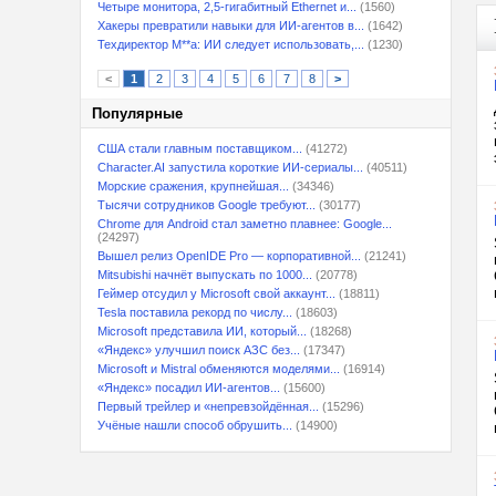
Четыре монитора, 2,5-гигабитный Ethernet и...
(1560)
Хакеры превратили навыки для ИИ-агентов в...
(1642)
Техдиректор M**a: ИИ следует использовать,...
(1230)
<
1
2
3
4
5
6
7
8
>
Популярные
США стали главным поставщиком...
(41272)
Character.AI запустила короткие ИИ-сериалы...
(40511)
Морские сражения, крупнейшая...
(34346)
Тысячи сотрудников Google требуют...
(30177)
Chrome для Android стал заметно плавнее: Google...
(24297)
Вышел релиз OpenIDE Pro — корпоративной...
(21241)
Mitsubishi начнёт выпускать по 1000...
(20778)
Геймер отсудил у Microsoft свой аккаунт...
(18811)
Tesla поставила рекорд по числу...
(18603)
Microsoft представила ИИ, который...
(18268)
«Яндекс» улучшил поиск АЗС без...
(17347)
Microsoft и Mistral обменяются моделями...
(16914)
«Яндекс» посадил ИИ-агентов...
(15600)
Первый трейлер и «непревзойдённая...
(15296)
Учёные нашли способ обрушить...
(14900)