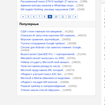
Расширенный показ GTA VI пройдёт 27 августа...
(1388)
Администраторы каналов в WhatsApp скоро...
(1358)
ИИ подвёл Nothing: рекламу наушников CMF...
(1548)
<
5
6
7
8
9
10
11
12
>
Популярные
США стали главным поставщиком...
(41282)
Character.AI запустила короткие ИИ-сериалы...
(40515)
Морские сражения, крупнейшая...
(34355)
Тысячи сотрудников Google требуют...
(30188)
Chrome для Android стал заметно плавнее: Google...
(24304)
Вышел релиз OpenIDE Pro — корпоративной...
(21244)
Mitsubishi начнёт выпускать по 1000...
(20781)
Геймер отсудил у Microsoft свой аккаунт...
(18815)
Tesla поставила рекорд по числу...
(18612)
Microsoft представила ИИ, который...
(18274)
«Яндекс» улучшил поиск АЗС без...
(17355)
Microsoft и Mistral обменяются моделями...
(16924)
«Яндекс» посадил ИИ-агентов...
(15608)
Первый трейлер и «непревзойдённая...
(15301)
Учёные нашли способ обрушить...
(14905)