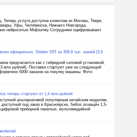
 Теперь услуга доступна клиентам из Москвы, Твери,
Самары, Уфы, Челябинска, Нижнего Новгорода,
вано нейросетью Midjourney Сотрудники оцифровывают
лен официально. Stelato S9T за 309,8 тыс. юаней (3,6
ина предлагается как с гибридной силовой установкой,
-4,3 млн рублей). Поставки стартуют уже на следующей
оформлено 5000 заказов на покупку машины. Фото:
os теперь стартуют от 1,6 млн рублей
доступной альтернативой популярным китайским моделям,
 доступной под заказ в Красноярске, Seltos оснащён 1,5-
, цифровой приборной панелью, мультимедийной
омобилей