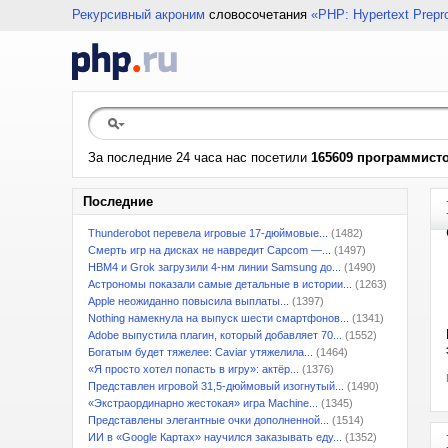
Рекурсивный акроним
словосочетания
«PHP: Hypertext Prepr
За последние 24 часа нас посетили
165609 программист
Последние
Thunderobot перевела игровые 17-дюймовые...
(1482)
Смерть игр на дисках не навредит Capcom —...
(1497)
HBM4 и Grok загрузили 4-нм линии Samsung до...
(1490)
Астрономы показали самые детальные в истории...
(1263)
Apple неожиданно повысила выплаты...
(1397)
Nothing намекнула на выпуск шести смартфонов...
(1341)
Adobe выпустила плагин, который добавляет 70...
(1552)
Богатым будет тяжелее: Caviar утяжелила...
(1464)
«Я просто хотел попасть в игру»: актёр...
(1376)
Представлен игровой 31,5-дюймовый изогнутый...
(1490)
«Экстраординарно жестокая» игра Machine...
(1345)
Представлены элегантные очки дополненной...
(1514)
ИИ в «Google Картах» научился заказывать еду...
(1352)