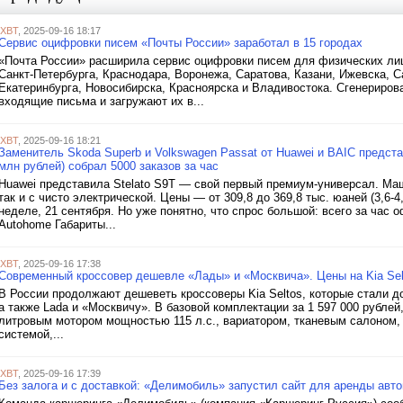
iXBT
, 2025-09-16 18:17
Сервис оцифровки писем «Почты России» заработал в 15 городах
«Почта России» расширила сервис оцифровки писем для физических лиц.
Санкт-Петербурга, Краснодара, Воронежа, Саратова, Казани, Ижевска, 
Екатеринбурга, Новосибирска, Красноярска и Владивостока. Сгенериро
входящие письма и загружают их в...
iXBT
, 2025-09-16 18:21
Заменитель Skoda Superb и Volkswagen Passat от Huawei и BAIC представ
млн рублей) собрал 5000 заказов за час
Huawei представила Stelato S9T — свой первый премиум-универсал. Маш
так и с чисто электрической. Цены — от 309,8 до 369,8 тыс. юаней (3,6
неделе, 21 сентября. Но уже понятно, что спрос большой: всего за час 
Autohome Габариты...
iXBT
, 2025-09-16 17:38
Современный кроссовер дешевле «Лады» и «Москвича». Цены на Kia Selt
В России продолжают дешеветь кроссоверы Kia Seltos, которые стали 
а также Lada и «Москвичу». В базовой комплектации за 1 597 000 рублей,
литровым мотором мощностью 115 л.с., вариатором, тканевым салоном
системой,...
iXBT
, 2025-09-16 17:39
Без залога и с доставкой: «Делимобиль» запустил сайт для аренды авт