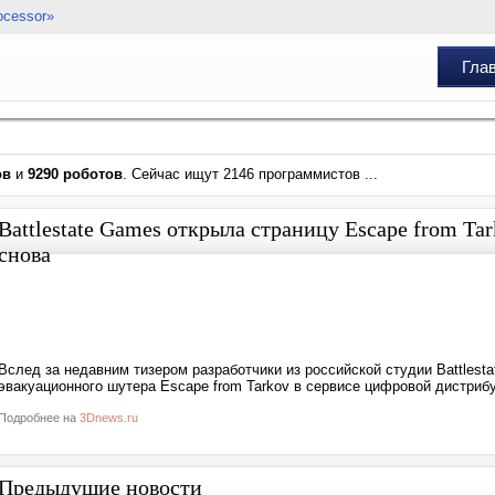
ocessor»
Гла
ов
и
9290 роботов
. Сейчас ищут 2146 программистов ...
Battlestate Games открыла страницу Escape from Ta
снова
Вслед за недавним тизером разработчики из российской студии Battlest
эвакуационного шутера Escape from Tarkov в сервисе цифровой дистрибу
Подробнее на
3Dnews.ru
Предыдущие новости