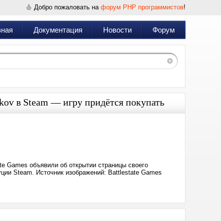
Добро пожаловать на
форум PHP программистов
!
вная
Документация
Новости
Форум
rkov в Steam — игру придётся покупать
Дата:
2025-
09-
16
19:01
ate Games объявили об открытии страницы своего
ции Steam. Источник изображений: Battlestate Games