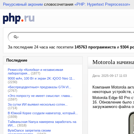
Рекурсивный акроним
словосочетания
«PHP: Hypertext Preprocessor»
За последние 24 часа нас посетили
145763 программиста
и
9304 р
Последние
Motorola начин
Режиссёр «Колобка» и независимая
лаборатория...
(1877)
Дата: 2025-09-17 11:03
9000 мАч, 100 Вт и экран 2K: iQOO Neo 11...
(2230)
Компания Motorola акт
«Беспрецедентные» предзаказы GTA VI...
(2767)
некоторых устройств, 
«Это попросту не имеет смысла»: глава...
Motorola Edge 60 Pro
(1597)
16. Обновление было 
За сутки ИИ выявил несколько сотен...
загружаемого файла о
(1714)
В Южной Корее создали навигатор, который...
(1939)
Тайваньская Nanya намерена заработать на
ИИ,...
(3018)
ByteDance запретила своим