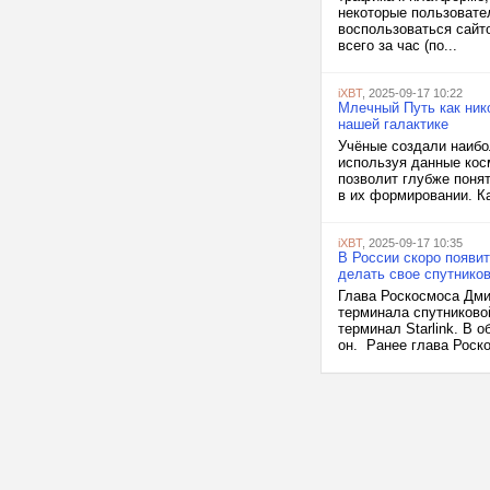
некоторые пользовате
воспользоваться сайт
всего за час (по...
iXBT
, 2025-09-17 10:22
Млечный Путь как ник
нашей галактике
Учёные создали наибо
используя данные косм
позволит глубже поня
в их формировании. Ка
iXBT
, 2025-09-17 10:35
В России скоро появит
делать свое спутнико
Глава Роскосмоса Дми
терминала спутниковой
терминал Starlink. В 
он. Ранее глава Роск