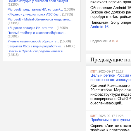
Геймер отсудил у Microsoft свой аккаунт...
включает версию прош
(19200)
Обновление Android 16
Microsoft представила ИИ, который...
(18896)
Вскоре оно должно ра
«Яндекс» улучшил поиск АЗС без...
(17755)
перейдя в «Настройки
Microsoft и Mistral обменяются моделями...
Напомним, Sony опере
(17444)
Android 16.
«Яндекс» посадил ИИ-агентов...
(16059)
Первый трейлер и «непревзойдённая...
(15801)
Подробнее на
iXBT
Учёные нашли способ обрушить...
(15306)
Закрытая Xbox студия-разработчик...
(14836)
Власть в OpenAI сосредотачивается...
(14815)
Предыдущие но
iXBT
, 2025-09-17 11:17
Целый регион России 
волоконно-оптическую
Жителей Камчатского 
29 сентября. Мера св
инфраструктуры подво
сгенерировано ChatGP
обеспечивающий...
iXBT
, 2025-09-17 11:23
Проблемы с доступом 
Сервис «Авито» столкн
трафика к платформе,