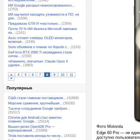
исследователям...
(1942)
ИИ Google раскрыл неанонсированного...
(2753)
ИИ научился находить уязвимости в ПО, но
для...
(1506)
Предзаказы GTA VI «настолько...
(2354)
Почти 70 % ИИ-бизнеса Microsoft завязано
на...
(2161)
Asus готовит семёрку OLED-мониторов,
включая...
(2346)
Suno объявила о планах по борьбе с...
(1224)
GeForce RTX 2080 Ti неожиданно стали
хитом...
(2330)
«Извините, опечатка»: Claude Opus 5
удалил...
(1863)
<
4
5
6
7
8
9
10
11
>
Популярные
США стали главным поставщиком...
(41869)
Морские сражения, крупнейшая...
(35030)
Тысячи сотрудников Google требуют...
(31517)
Chrome для Android стал заметно
плавнее: Google...
(25114)
Фото Motorola
Вышел релиз OpenIDE Pro —
корпоративной...
(21659)
Edge 60 Pro — не еди
Tesla поставила рекорд по числу...
(19332)
доступно пользователя