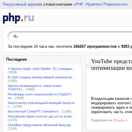
Рекурсивный акроним
словосочетания
«PHP: Hypertext Preprocessor»
За последние 24 часа нас посетили
166267 программистов
и
9283 
Последние
YouTube предст
оптимизации ко
У Европы будет свой Starlink: ЕС утвердил...
(1858)
В США создали молекулярный анализатор...
(1430)
Spectre возвращается: новая атака
TONTOU...
(1880)
Ретейлеры хотят покупателей из ChatGPT,
но...
(1848)
Владельцам каналов н
модерировать контент
Xiaomi выпустила мощный моющий пылесос
с...
(1346)
генерировать идеи и 
Бесплатный ChatGPT становится...
(1258)
переложить часть этих
Российские банки получат доступ ко всем...
(1275)
Подробнее на
3Dnews.ru
Cloudflare представила облачный браузер...
(2146)