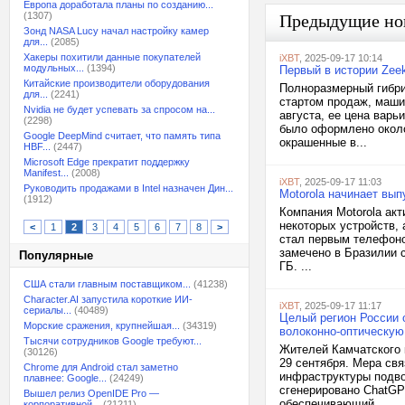
Европа доработала планы по созданию...
(1307)
Предыдущие но
Зонд NASA Lucy начал настройку камер
для...
(2085)
Хакеры похитили данные покупателей
iXBT
, 2025-09-17 10:14
модульных...
(1394)
Первый в истории Zee
Китайские производители оборудования
Полноразмерный гибри
для...
(2241)
стартом продаж, маши
Nvidia не будет успевать за спросом на...
августа, ее цена варь
(2298)
было оформлено около
Google DeepMind считает, что память типа
окрашенные в...
HBF...
(2447)
Microsoft Edge прекратит поддержку
Manifest...
(2008)
iXBT
, 2025-09-17 11:03
Руководить продажами в Intel назначен Дин...
Motorola начинает вып
(1912)
Компания Motorola акт
некоторых устройств, 
<
1
2
3
4
5
6
7
8
>
стал первым телефоно
замечено в Бразилии 
Популярные
ГБ. ...
США стали главным поставщиком...
(41238)
Character.AI запустила короткие ИИ-
iXBT
, 2025-09-17 11:17
сериалы...
(40489)
Целый регион России 
Морские сражения, крупнейшая...
(34319)
волоконно-оптическую
Тысячи сотрудников Google требуют...
Жителей Камчатского 
(30126)
29 сентября. Мера св
Chrome для Android стал заметно
инфраструктуры подво
плавнее: Google...
(24249)
сгенерировано ChatGP
Вышел релиз OpenIDE Pro —
обеспечивающий...
корпоративной...
(21211)