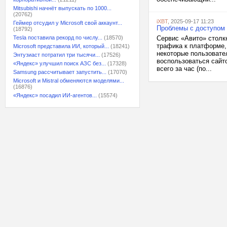
Mitsubishi начнёт выпускать по 1000...
(20762)
iXBT
, 2025-09-17 11:23
Геймер отсудил у Microsoft свой аккаунт...
Проблемы с доступом 
(18792)
Tesla поставила рекорд по числу...
(18570)
Сервис «Авито» столкн
трафика к платформе,
Microsoft представила ИИ, который...
(18241)
некоторые пользовате
Энтузиаст потратил три тысячи...
(17526)
воспользоваться сайт
«Яндекс» улучшил поиск АЗС без...
(17328)
всего за час (по...
Samsung рассчитывает запустить...
(17070)
Microsoft и Mistral обменяются моделями...
(16876)
«Яндекс» посадил ИИ-агентов...
(15574)