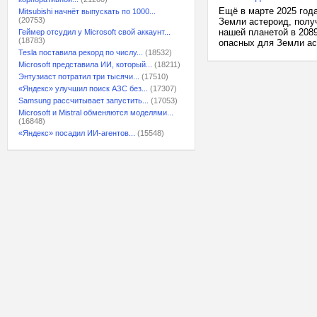
Ещё в марте 2025 год
Mitsubishi начнёт выпускать по 1000...
(20753)
Земли астероид, полу
нашей планетой в 208
Геймер отсудил у Microsoft свой аккаунт...
(18783)
опасных для Земли аст
Tesla поставила рекорд по числу...
(18532)
Microsoft представила ИИ, который...
(18211)
Энтузиаст потратил три тысячи...
(17510)
«Яндекс» улучшил поиск АЗС без...
(17307)
Samsung рассчитывает запустить...
(17053)
Microsoft и Mistral обменяются моделями...
(16848)
«Яндекс» посадил ИИ-агентов...
(15548)