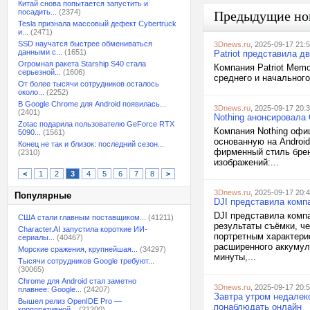
Китай снова попытается запустить и
посадить...
(2374)
Предыдущие но
Tesla признала массовый дефект Cybertruck
и...
(2471)
SSD научатся быстрее обмениваться
3Dnews.ru
, 2025-09-17 21:
данными с...
(1651)
Patriot представила д
Огромная ракета Starship S40 стала
Компания Patriot Mem
серьезной...
(1606)
среднего и начального
От более тысячи сотрудников осталось
около...
(2252)
В Google Chrome для Android появилась...
3Dnews.ru
, 2025-09-17 20:
(2401)
Nothing анонсировала
Zotac подарила пользователю GeForce RTX
Компания Nothing офи
5090...
(1561)
основанную на Androi
Конец не так и близок: последний сезон...
фирменный стиль брен
(2310)
изображений:...
<
1
2
3
4
5
6
7
8
>
3Dnews.ru
, 2025-09-17 20:
Популярные
DJI представила комп
DJI представила компа
США стали главным поставщиком...
(41211)
результаты съёмки, че
Character.AI запустила короткие ИИ-
портретным характери
сериалы...
(40467)
расширенного аккумуля
Морские сражения, крупнейшая...
(34297)
минуты,...
Тысячи сотрудников Google требуют...
(30065)
Chrome для Android стал заметно
3Dnews.ru
, 2025-09-17 20:
плавнее: Google...
(24207)
Завтра утром недалек
Вышел релиз OpenIDE Pro —
понаблюдать онлайн
корпоративной...
(21200)