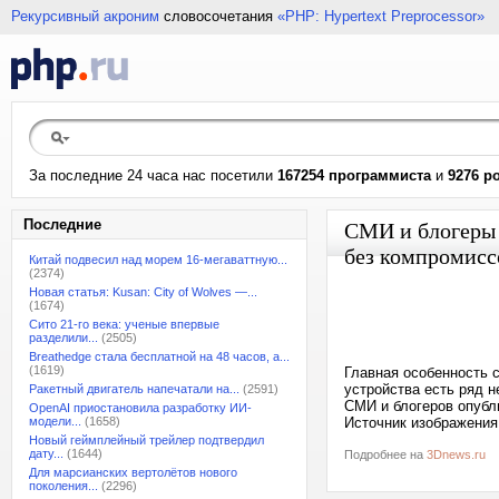
Рекурсивный акроним
словосочетания
«PHP: Hypertext Preprocessor»
За последние 24 часа нас посетили
167254 программиста
и
9276 р
Последние
СМИ и блогеры 
без компромисс
Китай подвесил над морем 16-мегаваттную...
(2374)
Новая статья: Kusan: City of Wolves —...
(1674)
Сито 21-го века: ученые впервые
разделили...
(2505)
Breathedge стала бесплатной на 48 часов, а...
(1619)
Главная особенность с
устройства есть ряд н
Ракетный двигатель напечатали на...
(2591)
СМИ и блогеров опубли
OpenAI приостановила разработку ИИ-
модели...
(1658)
Источник изображени
Новый геймплейный трейлер подтвердил
дату...
(1644)
Подробнее на
3Dnews.ru
Для марсианских вертолётов нового
поколения...
(2296)