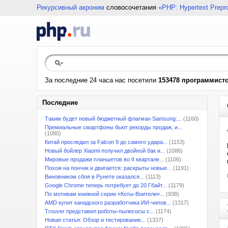
Рекурсивный акроним
словосочетания
«PHP: Hypertext Prepr
За последние 24 часа нас посетили
153478 программист
Последние
Таким будет новый бюджетный флагман Samsung:...
(1160)
Премиальные смартфоны бьют рекорды продаж, и...
(1080)
Китай проследил за Falcon 9 до самого удара...
(1153)
Новый бойлер Xiaomi получил двойной бак и...
(1086)
Мировые продажи планшетов во II квартале...
(1106)
Похож на пончик и двигается: раскрыты новые...
(1191)
Виновником сбоя в Рунете оказался...
(1113)
Google Chrome теперь потребует до 20 Гбайт...
(1179)
По мотивам книжной серии «Коты-Воители»...
(938)
AMD купит канадского разработчика ИИ-чипов...
(1317)
Trouver представил роботы-пылесосы с...
(1174)
Новая статья: Обзор и тестирование...
(1337)