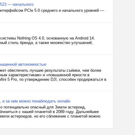
PA523 — начального
интерфейсом PCIe 5.0 среднего и начального уровней —
истемы Nothing OS 4.0, основанную на Android 14.
ый стиль бренда, а также множество улучшений,
овышенной автономностью
ожет обеспечить лучшие результаты съёмки, чем более
тным характеристикам» и «повышенной яркости в
ini 5 Pro, по утверждению DJI, способен продержаться в
, и за ним можно понаблюдать онлайн
ло потенциально опасный для Земли астероид,
лизиться с нашей планетой в 2089 году. Дальнейшее
емли астероидов, но его сближение с планетой можно