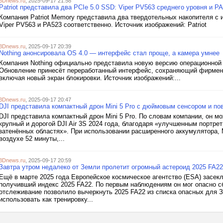
3Dnews.ru
, 2025-09-17 21:58
Patriot представила два PCIe 5.0 SSD: Viper PV563 среднего уровня и 
Компания Patriot Memory представила два твердотельных накопителя с 
Viper PV563 и PA523 соответственно. Источник изображений: Patriot
3Dnews.ru
, 2025-09-17 20:39
Nothing анонсировала OS 4.0 — интерфейс стал проще, а камера умнее
Компания Nothing официально представила новую версию операционной с
Обновление принесёт переработанный интерфейс, сохраняющий фирменн
включая новый экран блокировки. Источник изображений:...
3Dnews.ru
, 2025-09-17 20:47
DJI представила компактный дрон Mini 5 Pro с дюймовым сенсором и п
DJI представила компактный дрон Mini 5 Pro. По словам компании, он м
крупный и дорогой DJI Air 3S 2024 года, благодаря «улучшенным портре
затенённых областях». При использовании расширенного аккумулятора, M
воздухе 52 минуты,...
3Dnews.ru
, 2025-09-17 20:59
Завтра утром недалеко от Земли пролетит огромный астероид 2025 FA22
Ещё в марте 2025 года Европейское космическое агентство (ESA) засек
получивший индекс 2025 FA22. По первым наблюдениям он мог опасно сб
отслеживание позволило вычеркнуть 2025 FA22 из списка опасных для З
использовать как тренировку...