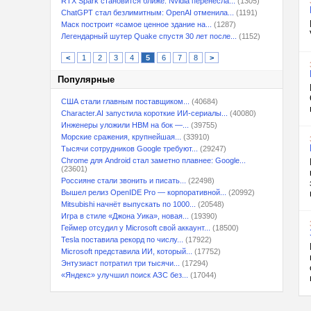
RTX Spark становится ближе: Nvidia перенесла...
(1305)
ChatGPT стал безлимитным: OpenAI отменила...
(1191)
Маск построит «самое ценное здание на...
(1287)
Легендарный шутер Quake спустя 30 лет после...
(1152)
<
1
2
3
4
5
6
7
8
>
Популярные
США стали главным поставщиком...
(40684)
Character.AI запустила короткие ИИ-сериалы...
(40080)
Инженеры уложили HBM на бок —...
(39755)
Морские сражения, крупнейшая...
(33910)
Тысячи сотрудников Google требуют...
(29247)
Chrome для Android стал заметно плавнее: Google...
(23601)
Россияне стали звонить и писать...
(22498)
Вышел релиз OpenIDE Pro — корпоративной...
(20992)
Mitsubishi начнёт выпускать по 1000...
(20548)
Игра в стиле «Джона Уика», новая...
(19390)
Геймер отсудил у Microsoft свой аккаунт...
(18500)
Tesla поставила рекорд по числу...
(17922)
Microsoft представила ИИ, который...
(17752)
Энтузиаст потратил три тысячи...
(17294)
«Яндекс» улучшил поиск АЗС без...
(17044)