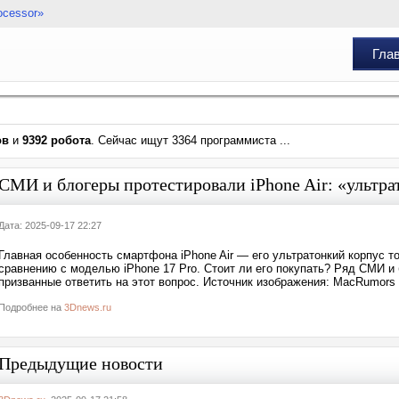
ocessor»
Гла
ов
и
9392 робота
. Сейчас ищут 3364 программиста ...
СМИ и блогеры протестировали iPhone Air: «ультр
Дата: 2025-09-17 22:27
Главная особенность смартфона iPhone Air — его ультратонкий корпус то
сравнению с моделью iPhone 17 Pro. Стоит ли его покупать? Ряд СМИ и 
призванные ответить на этот вопрос. Источник изображения: MacRumors
Подробнее на
3Dnews.ru
Предыдущие новости