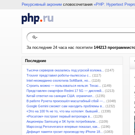
Рекурсивный акроним
словосочетания
«PHP: Hypertext Prepr
За последние 24 часа нас посетили
144213 программист
Последние
Тысячи серверов оказались под угрозой взлома...
(1147)
Trouver представил роботы-пылесосы с...
(1117)
Intel неожиданно озолотила SoftBank, но...
(1116)
Строить можно — пользоваться нельзя: Техас...
(1149)
Представлен смартфон Redmi 17 5G — дисплей...
(1213)
Китай ответил на санкции США: ограничил...
(1235)
В работе Рунета произошёл масштабный сбой —...
(1048)
Google Gemini сможет сам находить проблемы в...
(1232)
«Это на 100 % не то, что мы хотели»: бывший...
(1338)
«Росатом» построит первый ветропарк в...
(1126)
Акционеры Samsung и SK hynix потребовали...
(1109)
Марсоход Perseverance впервые показал, как...
(1196)
Дефицит памяти грозит производству iPhone 18...
(1083)