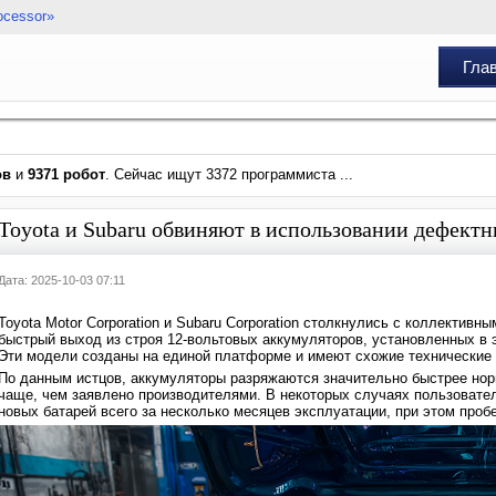
ocessor»
Гла
ов
и
9371 робот
. Сейчас ищут 3372 программиста ...
Toyota и Subaru обвиняют в использовании дефект
Дата: 2025-10-03 07:11
Toyota Motor Corporation и Subaru Corporation столкнулись с коллекти
быстрый выход из строя 12-вольтовых аккумуляторов, установленных в эл
Эти модели созданы на единой платформе и имеют схожие технические 
По данным истцов, аккумуляторы разряжаются значительно быстрее норм
чаще, чем заявлено производителями. В некоторых случаях пользовате
новых батарей всего за несколько месяцев эксплуатации, при этом проб