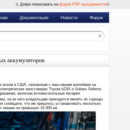
Добро пожаловать на
форум PHP программистов
!
вная
Документация
Новости
Форум
ных аккумуляторов
вным иском в США, связанным с массовыми жалобами на
ектрических кроссоверах Toyota bZ4X и Subaru Solterra.
решения, включая вспомогательные батареи.
ы, из-за чего владельцам приходится менять их гораздо
ли сообщали, что им пришлось устанавливать несколько
ег машин не превышал 16 000 км.