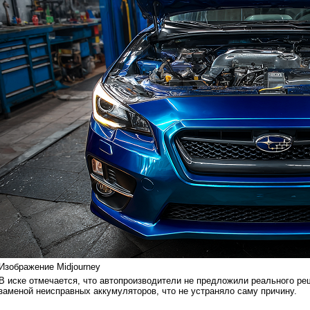
Изображение Midjourney
В иске отмечается, что автопроизводители не предложили реального р
заменой неисправных аккумуляторов, что не устраняло саму причину.