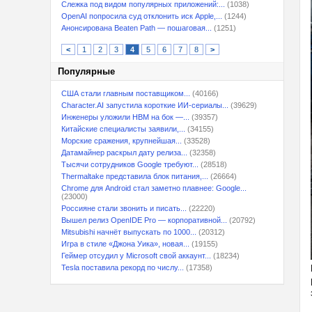
Слежка под видом популярных приложений:...
(1038)
OpenAI попросила суд отклонить иск Apple,...
(1244)
Анонсирована Beaten Path — пошаговая...
(1251)
<
1
2
3
4
5
6
7
8
>
Популярные
США стали главным поставщиком...
(40166)
Character.AI запустила короткие ИИ-сериалы...
(39629)
Инженеры уложили HBM на бок —...
(39357)
Китайские специалисты заявили,...
(34155)
Морские сражения, крупнейшая...
(33528)
Датамайнер раскрыл дату релиза...
(32358)
Тысячи сотрудников Google требуют...
(28518)
Thermaltake представила блок питания,...
(26664)
Chrome для Android стал заметно плавнее: Google...
(23000)
Россияне стали звонить и писать...
(22220)
Вышел релиз OpenIDE Pro — корпоративной...
(20792)
Mitsubishi начнёт выпускать по 1000...
(20312)
Игра в стиле «Джона Уика», новая...
(19155)
Геймер отсудил у Microsoft свой аккаунт...
(18234)
Tesla поставила рекорд по числу...
(17358)