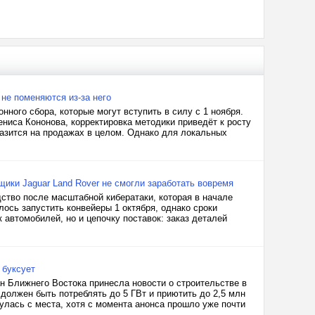
 не поменяются из-за него
ного сбора, которые могут вступить в силу с 1 ноября.
ниса Кононова, корректировка методики приведёт к росту
разится на продажах в целом. Однако для локальных
щики Jaguar Land Rover не смогли заработать вовремя
дство после масштабной кибератаки, которая в начале
ось запустить конвейеры 1 октября, однако сроки
 автомобилей, но и цепочку поставок: заказ деталей
 буксует
ан Ближнего Востока принесла новости о строительстве в
олжен быть потреблять до 5 ГВт и приютить до 2,5 млн
нулась с места, хотя с момента анонса прошло уже почти