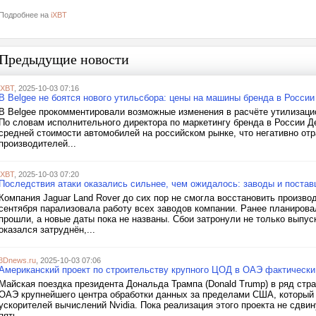
Подробнее на
iXBT
Предыдущие новости
iXBT
, 2025-10-03 07:16
В Belgee не боятся нового утильсбора: цены на машины бренда в России
В Belgee прокомментировали возможные изменения в расчёте утилизацион
По словам исполнительного директора по маркетингу бренда в России Де
средней стоимости автомобилей на российском рынке, что негативно от
производителей...
iXBT
, 2025-10-03 07:20
Последствия атаки оказались сильнее, чем ожидалось: заводы и постав
Компания Jaguar Land Rover до сих пор не смогла восстановить произво
сентября парализовала работу всех заводов компании. Ранее планировал
прошли, а новые даты пока не названы. Сбои затронули не только выпуск
оказался затруднён,...
3Dnews.ru
, 2025-10-03 07:06
Американский проект по строительству крупного ЦОД в ОАЭ фактически
Майская поездка президента Дональда Трампа (Donald Trump) в ряд стр
ОАЭ крупнейшего центра обработки данных за пределами США, который д
ускорителей вычислений Nvidia. Пока реализация этого проекта не сдви
пять...