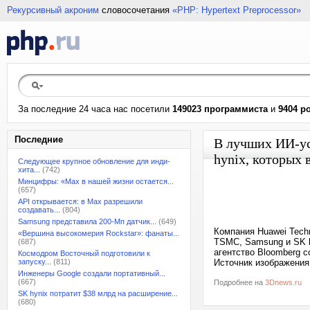
Рекурсивный акроним
словосочетания
«PHP: Hypertext Preprocessor»
За последние 24 часа нас посетили
149023 программиста
и
9404 р
Последние
В лучших ИИ-у
hynix, которых 
Следующее крупное обновление для инди-
хита...
(742)
Минцифры: «Max в нашей жизни остается...
(657)
API открывается: в Max разрешили
создавать...
(804)
Samsung представила 200-Мп датчик...
(649)
Компания Huawei Tech
«Вершина высокомерия Rockstar»: фанаты...
TSMC, Samsung и SK h
(687)
агентство Bloomberg с
Космодром Восточный подготовили к
запуску...
(811)
Источник изображения:
Инженеры Google создали портативный...
(667)
Подробнее на
3Dnews.ru
SK hynix потратит $38 млрд на расширение...
(680)