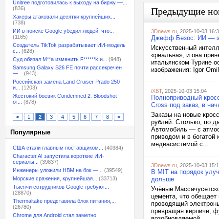
Unitree подготовилась к выходу на биржу —...
(836)
Предыдущие но
Хакеры атаковали десятки крупнейших...
(738)
ИИ в поиске Google убедил людей, что...
3Dnews.ru
, 2025-10-03 16:
(1165)
Джефф Безос: ИИ — э
Создатель TikTok разрабатывает ИИ-модель
Искусственный интелл
с...
(628)
«реальна», и она при
Суд обязал M**a изменить F******k и...
(948)
итальянском Турине о
Samsung Galaxy S26 FE почти рассекречен
изображения: Igor Omila
—...
(943)
Российская замена Land Cruiser Prado 250
и...
(1203)
iXBT
, 2025-10-03 15:04
Жестокий боевик Condemned 2: Bloodshot
Полноприводный кросс
от...
(878)
Cross под заказ, в на
Заказы на новые кросс
<
1
2
3
4
5
6
7
8
>
рублей. Столько, по д
Автомобиль — с атмос
Популярные
приводом и в богатой 
медиасистемой с...
США стали главным поставщиком...
(40384)
Character.AI запустила короткие ИИ-
сериалы...
(39837)
3Dnews.ru
, 2025-10-03 15:
Инженеры уложили HBM на бок —...
(39549)
В MIT на порядок улу
Морские сражения, крупнейшая...
(33713)
дольше
Тысячи сотрудников Google требуют...
Учёные Массачусетско
(28870)
цемента, что обещает 
Thermaltake представила блок питания,...
проводящий электроны 
(26780)
превращая кирпичи, ф
Chrome для Android стал заметно
возобновляемой...