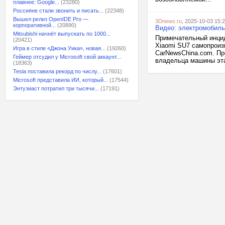
плавнее: Google...
(23280)
Россияне стали звонить и писать...
(22348)
Вышел релиз OpenIDE Pro —
3Dnews.ru
, 2025-10-03 15:
корпоративной...
(20890)
Видео: электромобиль
Mitsubishi начнёт выпускать по 1000...
Примечательный инцид
(20421)
Xiaomi SU7 самопроиз
Игра в стиле «Джона Уика», новая...
(19260)
CarNewsChina.com. Пр
Геймер отсудил у Microsoft свой аккаунт...
владельца машины эта 
(18363)
Tesla поставила рекорд по числу...
(17601)
Microsoft представила ИИ, который...
(17544)
Энтузиаст потратил три тысячи...
(17191)