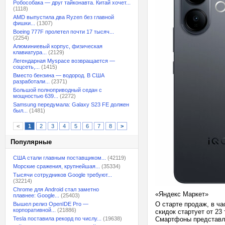
Робособака — друг тайконавта. Китай хочет...
(1118)
AMD выпустила два Ryzen без главной
фишки...
(1307)
Boeing 777F пролетел почти 17 тысяч...
(2254)
Алюминиевый корпус, физическая
клавиатура...
(2129)
Легендарная Myspace возвращается —
соцсеть,...
(1415)
Вместо бензина — водород. В США
разработали...
(2371)
Большой полноприводный седан с
мощностью 639...
(2272)
Samsung передумала: Galaxy S23 FE должен
был...
(1481)
<
1
2
3
4
5
6
7
8
>
Популярные
США стали главным поставщиком...
(42119)
Морские сражения, крупнейшая...
(35334)
Тысячи сотрудников Google требуют...
(32214)
Chrome для Android стал заметно
«Яндекс Маркет»
плавнее: Google...
(25403)
О старте продаж, в ч
Вышел релиз OpenIDE Pro —
корпоративной...
(21886)
скидок стартует от 23
Tesla поставила рекорд по числу...
(19638)
Смартфоны представле