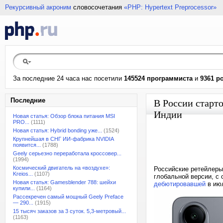
Рекурсивный акроним
словосочетания
«PHP: Hypertext Preprocessor»
За последние 24 часа нас посетили
145524 программиста
и
9361 р
Последние
В России старто
Индии
Новая статья: Обзор блока питания MSI
PRO...
(1111)
Новая статья: Hybrid bonding уже...
(1524)
Крупнейшая в СНГ ИИ-фабрика NVIDIA
появится...
(1788)
Geely серьезно переработала кроссовер...
(1994)
Космический двигатель на «воздухе»:
Российские ретейлеры
Kreios...
(1107)
глобальной версии, с 
Новая статья: Gamesblender 788: шейхи
дебютировавшей
в июл
купили...
(1164)
Рассекречен самый мощный Geely Preface
— 290...
(1915)
15 тысяч заказов за 3 суток. 5,3-метровый...
(1163)