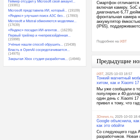
Геймер отсудил у Microsoft свой аккаунт...
Смартфон отличается о
(19381)
включая камеру, SoC 
Microsoft представила ИИ, который...
(19109)
диагональю 6,77 дюйма
«Яндекс» улучшил поиск АЗС без...
(17893)
фронтальная камера на
Microsoft и Mistral обменяются моделями...
аккумулятор ёмкостью
(17639)
(IP65), поддерживают
«Яндекс» посадил ИИ-агентов...
(16235)
Первый трейлер и «непревзойдённая...
(15998)
Подробнее на
iXBT
Учёные нашли способ обрушить...
(15438)
Власть в OpenAI сосредотачивается...
(14975)
Закрытая Xbox студия-разработчик...
(14946)
Предыдущие но
iXBT
, 2025-10-03 18:57
Тонкий магнитный моб
хитом, как и Xiaomi 1
Мы уже сообщали о том
популярен и 40-доллар
один день с Xiaomi 17
привел к тому, что га
3Dnews.ru
, 2025-10-03 18:
Google объяснила, как
как это обойти
Со следующего года A
разработчиков. Новая 