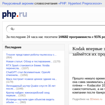
Рекурсивный акроним
словосочетания
«PHP: Hypertext Preprocessor»
За последние 24 часа нас посетили
144682 программиста
и
9376 р
Последние
Kodak впервые 
займётся их пр
Trouver представил роботы-пылесосы с...
(954)
Новая статья: Обзор и тестирование...
(1170)
RTX Spark становится ближе: Nvidia
перенесла...
(1107)
ChatGPT стал безлимитным: OpenAI
отменила...
(1056)
Прошло немало времени
Маск построит «самое ценное здание на...
она сама занималась 
(1179)
плёнки — Kodacolor 10
Легендарный шутер Quake спустя 30 лет
после...
(1048)
самостоятельно, а не 
компании после банкро
Кратер найден: южнокорейский зонд
первым...
(1062)
Подробнее на
3Dnews.ru
Испанцы научили один объектив видеть
объём —...
(960)