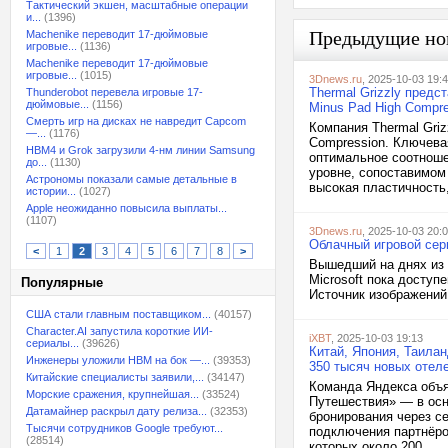
Тактический экшен, масштабные операции
и...
(1396)
Предыдущие но
Machenike переводит 17-дюймовые
игровые...
(1136)
Machenike переводит 17-дюймовые
игровые...
(1015)
3Dnews.ru
, 2025-10-03 19:
Thermal Grizzly пред
Thunderobot перевела игровые 17-
дюймовые...
(1156)
Minus Pad High Compre
Смерть игр на дисках не навредит Capcom
Компания Thermal Griz
—...
(1176)
Compression. Ключева
HBM4 и Grok загрузили 4-нм линии Samsung
оптимальное соотноше
до...
(1130)
уровне, сопоставимом
Астрономы показали самые детальные в
высокая пластичность,
истории...
(1027)
Apple неожиданно повысила выплаты...
(1107)
3Dnews.ru
, 2025-10-03 20:
Облачный игровой сер
<
1
2
3
4
5
6
7
8
>
Вышедший на днях из 
Microsoft пока доступ
Популярные
Источник изображений
США стали главным поставщиком...
(40157)
Character.AI запустила короткие ИИ-
iXBT
, 2025-10-03 19:13
сериалы...
(39626)
Китай, Япония, Таила
Инженеры уложили HBM на бок —...
(39353)
350 тысяч новых отел
Китайские специалисты заявили,...
(34147)
Команда Яндекса объя
Морские сражения, крупнейшая...
(33524)
Путешествия» — в осн
Датамайнер раскрыл дату релиза...
(32353)
бронирования через се
Тысячи сотрудников Google требуют...
подключения партнёро
(28514)
которых около 200...