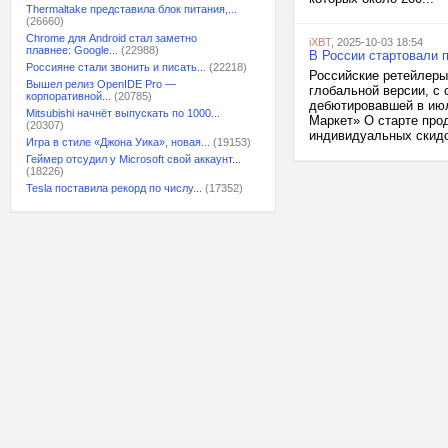
Thermaltake представила блок питания,...
(26660)
Chrome для Android стал заметно
iXBT
, 2025-10-03 18:54
плавнее: Google...
(22988)
В России стартовали п
Россияне стали звонить и писать...
(22218)
Российские ретейлеры
Вышел релиз OpenIDE Pro —
глобальной версии, с 
корпоративной...
(20785)
дебютировавшей в июл
Mitsubishi начнёт выпускать по 1000...
Маркет» О старте про
(20307)
индивидуальных скидо
Игра в стиле «Джона Уика», новая...
(19153)
Геймер отсудил у Microsoft свой аккаунт...
(18226)
Tesla поставила рекорд по числу...
(17352)