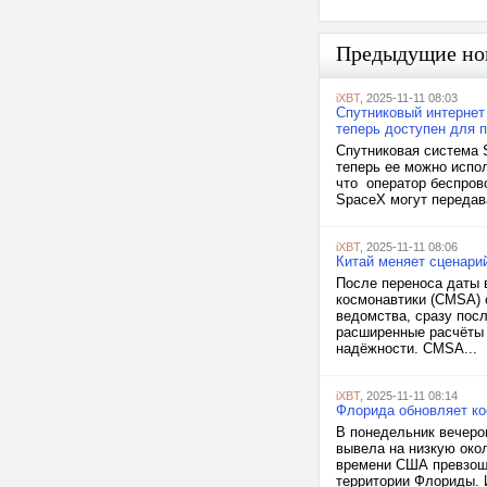
Предыдущие но
iXBT
, 2025-11-11 08:03
Спутниковый интернет 
теперь доступен для 
Спутниковая система 
теперь ее можно испо
что оператор беспрово
SpaceX могут передава
iXBT
, 2025-11-11 08:06
Китай меняет сценарий
После переноса даты 
космонавтики (CMSA) 
ведомства, сразу пос
расширенные расчёты 
надёжности. CMSA...
iXBT
, 2025-11-11 08:14
Флорида обновляет кос
В понедельник вечеро
вывела на низкую окол
времени США превзошё
территории Флориды. 