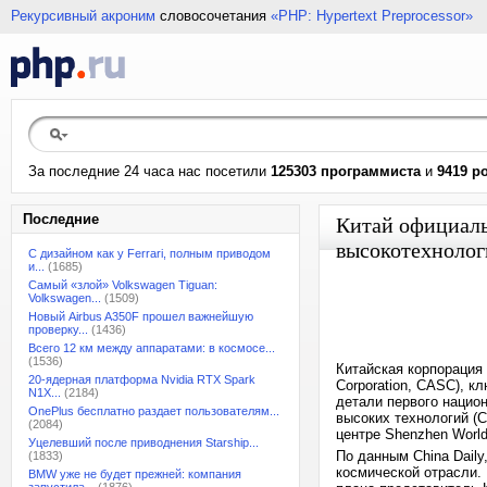
Рекурсивный акроним
словосочетания
«PHP: Hypertext Preprocessor»
За последние 24 часа нас посетили
125303 программиста
и
9419 р
Последние
Китай официаль
высокотехноло
С дизайном как у Ferrari, полным приводом
и...
(1685)
Самый «злой» Volkswagen Tiguan:
Volkswagen...
(1509)
Новый Airbus A350F прошел важнейшую
проверку...
(1436)
Всего 12 км между аппаратами: в космосе...
(1536)
Китайская корпорация 
20-ядерная платформа Nvidia RTX Spark
Corporation, CASC), 
N1X...
(2184)
детали первого нацио
OnePlus бесплатно раздает пользователям...
высоких технологий (
(2084)
центре Shenzhen World
Уцелевший после приводнения Starship...
По данным China Dail
(1833)
космической отрасли. 
BMW уже не будет прежней: компания