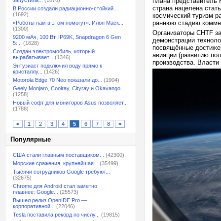
запустила...
(1876)
плана представитель 
страна нацелена стат
В России создали радиационно-стойкий...
(1692)
космический туризм ра
раннюю стадию коммер
«Роботы нам в этом помогут»: Илон Маск...
(1300)
Организаторы CHTF за
9200 мАч, 100 Вт, IP69K, Snapdragon 6 Gen
демонстрации техноло
5:...
(1628)
посвящённые достижен
Создан электромобиль, который
авиации (развитию по
вырабатывает...
(1346)
производства. Власти
Энтузиаст подключил воду прямо к
кристаллу...
(1426)
Motorola Edge 70 Neo показали до...
(1904)
Geely Monjaro, Coolray, Cityray и Okavango...
(1258)
Новый софт для мониторов Asus позволяет...
(1788)
<
1
2
3
4
5
6
7
8
>
Популярные
США стали главным поставщиком...
(42300)
Морские сражения, крупнейшая...
(35499)
Тысячи сотрудников Google требуют...
(32675)
Chrome для Android стал заметно
плавнее: Google...
(25573)
Вышел релиз OpenIDE Pro —
корпоративной...
(22046)
Tesla поставила рекорд по числу...
(19815)