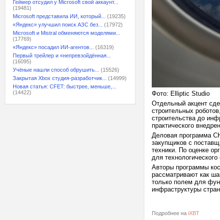
Геймер отсудил у Microsoft свой аккаунт...
(19481)
Microsoft представила ИИ, который...
(19235)
«Яндекс» улучшил поиск АЗС без...
(17972)
Microsoft и Mistral обменяются моделями...
(17769)
«Яндекс» посадил ИИ-агентов...
(16319)
Первый трейлер и «непревзойдённая...
(16095)
Учёные нашли способ обрушить...
(15526)
Закрытая Xbox студия-разработчик...
(14999)
Новая статья: CFET: быстрее, меньше,...
(14422)
Фото: Elliptic Studio
Отдельный акцент сде
строительных роботов
строительства до инф
практического внедре
Деловая программа CH
закупщиков с поставщ
техники. По оценке о
для технологического
Авторы программы кос
рассматривают как ша
только полем для фун
инфраструктуры стран
Подробнее на
iXBT